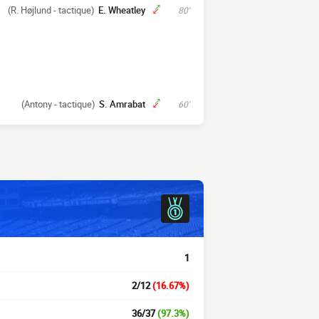
(R. Højlund - tactique)
E. Wheatley
80'
(Antony - tactique)
S. Amrabat
60'
1
2/12
(16.67%)
36/37
(97.3%)