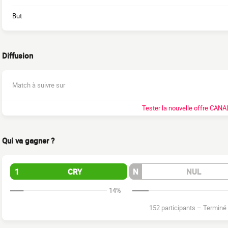
But
Diffusion
Match à suivre sur
Tester la nouvelle offre CANA
Qui va gagner ?
1
CRY
N
NUL
14%
152 participants
–
Terminé