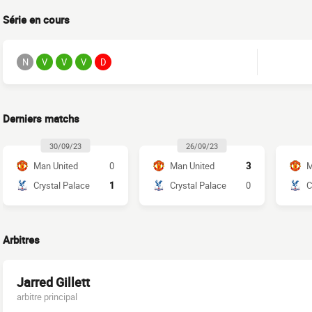
Série en cours
N
V
V
V
D
Derniers matchs
30/09/23
26/09/23
Man United
0
Man United
3
M
Crystal Palace
1
Crystal Palace
0
C
Arbitres
Jarred Gillett
arbitre principal