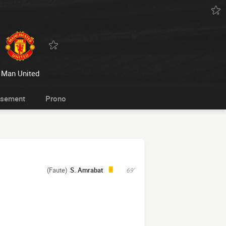
Man United
ssement
Prono
(Faute)
S. Amrabat
69'