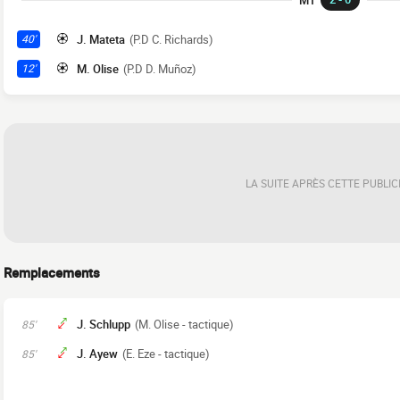
J. Mateta
(P.D C. Richards)
40'
M. Olise
(P.D D. Muñoz)
12'
LA SUITE APRÈS CETTE PUBLIC
Remplacements
J. Schlupp
(M. Olise - tactique)
85'
J. Ayew
(E. Eze - tactique)
85'