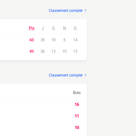
Classement complet
Pts
J
G
N
D
60
38
18
6
14
49
38
13
10
15
Classement complet
Buts
16
11
10