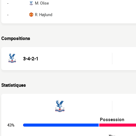
-
M. Olise
-
R. Højlund
Compositions
3-4-2-1
Statistiques
Possession
43%