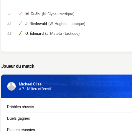
M. Guéhi
(N. Clyne - tactique)
78'
J. Riedewald
(W. Hughes - tactique)
68'
O. Édouard
(J. Mateta - tactique)
68'
Joueur du match
Michael Olise
# 7 - Milieu offensif
Dribbles réussis
Duels gagnés
Passes réussies