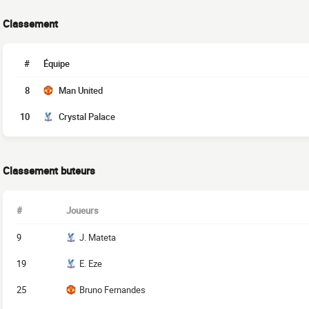
Classement
#
Équipe
8
Man United
10
Crystal Palace
Classement buteurs
#
Joueurs
9
J. Mateta
19
E. Eze
25
Bruno Fernandes