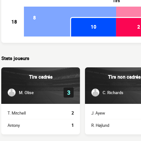
Tirs
8
18
10
2
Stats joueurs
Tirs cadrés
Tirs non cadrés
3
M. Olise
C. Richards
T. Mitchell
2
J. Ayew
Antony
1
R. Højlund