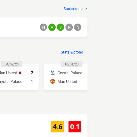
Statistiques
N
V
V
N
N
Stats & prono
04/02/23
18/01/23
19/07/2
an United
2
Crystal Palace
1
Man United
rystal Palace
1
Man United
1
Crystal Pal
4.6
0.1