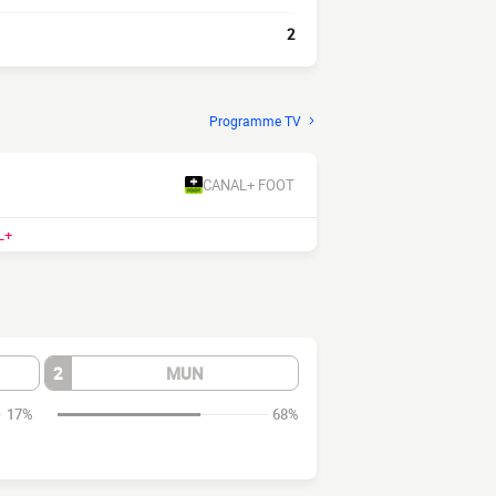
2
Programme TV
CANAL+ FOOT
L+
2
MUN
17%
68%