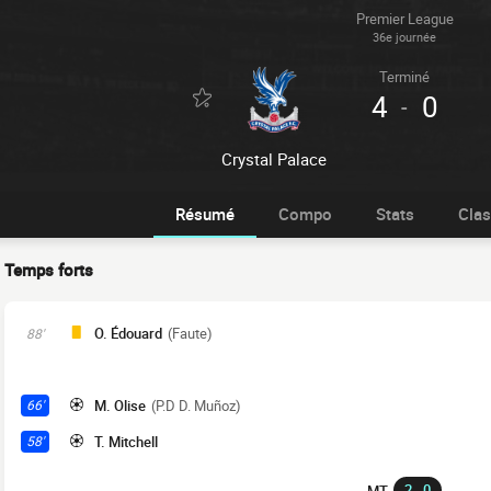
Premier League
36e journée
Terminé
4
0
-
Crystal Palace
Résumé
Compo
Stats
Cla
Temps forts
O. Édouard
(Faute)
88'
M. Olise
(P.D D. Muñoz)
66'
T. Mitchell
58'
2 - 0
MT