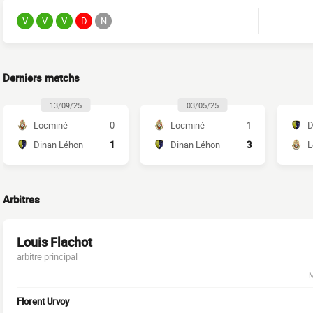
V
V
V
D
N
Derniers matchs
13/09/25
03/05/25
Locminé
0
Locminé
1
D
Dinan Léhon
1
Dinan Léhon
3
L
Arbitres
Louis Flachot
arbitre principal
M
Florent Urvoy