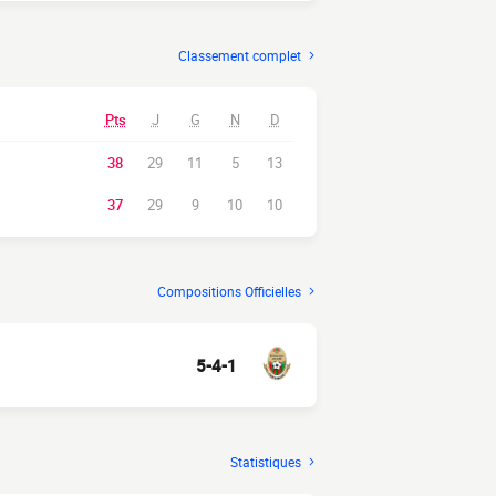
Classement complet
Pts
J
G
N
D
38
29
11
5
13
37
29
9
10
10
Compositions Officielles
5-4-1
Statistiques