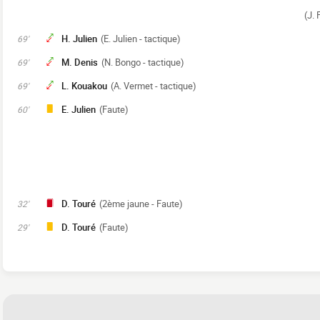
(J. 
H. Julien
(E. Julien - tactique)
69'
M. Denis
(N. Bongo - tactique)
69'
L. Kouakou
(A. Vermet - tactique)
69'
E. Julien
(Faute)
60'
D. Touré
(2ème jaune - Faute)
32'
D. Touré
(Faute)
29'