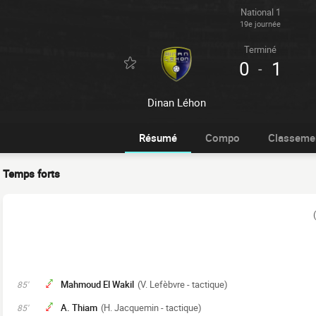
National 1
19e journée
Terminé
0
1
-
Dinan Léhon
Résumé
Compo
Classeme
Temps forts
Mahmoud El Wakil
(V. Lefèbvre - tactique)
85'
A. Thiam
(H. Jacquemin - tactique)
85'