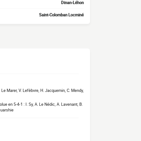
Dinan-Léhon
Saint-Colomban Locminé
 J. Le Marer, V. Lefèbvre, H. Jacquemin, C. Mendy,
lue en 5-4-1 : I. Sy, A. Le Nédic, A. Lavenant, B.
Quarshie