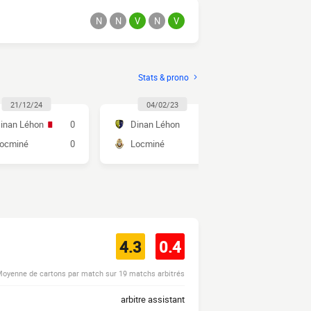
N
N
V
N
V
Stats & prono
21/12/24
04/02/23
01/10/2
inan Léhon
0
Dinan Léhon
3
Locminé
ocminé
0
Locminé
1
Dinan Léh
4.3
0.4
oyenne de cartons par match sur 19 matchs arbitrés
arbitre assistant