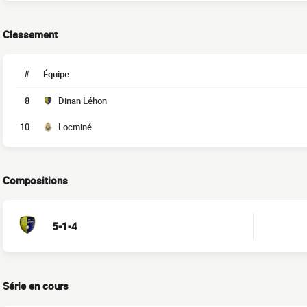
Classement
#
Équipe
8
Dinan Léhon
10
Locminé
Compositions
5-1-4
Série en cours