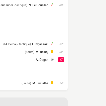
Faussurier - tactique)
N. Le Gouellec
80'
(M. Belhaj - tactique)
E. Ngassaki
57'
(Faute)
M. Belhaj
52'
A. Degan
47'
(Faute)
M. Luciathe
24'