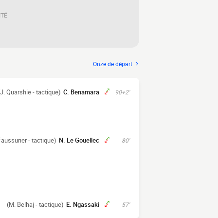
ITÉ
Onze de départ
(J. Quarshie - tactique)
C. Benamara
90+2'
Faussurier - tactique)
N. Le Gouellec
80'
(M. Belhaj - tactique)
E. Ngassaki
57'