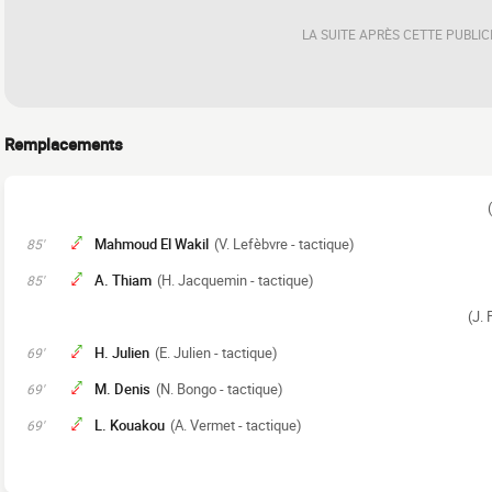
LA SUITE APRÈS CETTE PUBLIC
Remplacements
Mahmoud El Wakil
(V. Lefèbvre - tactique)
85'
A. Thiam
(H. Jacquemin - tactique)
85'
(J. 
H. Julien
(E. Julien - tactique)
69'
M. Denis
(N. Bongo - tactique)
69'
L. Kouakou
(A. Vermet - tactique)
69'