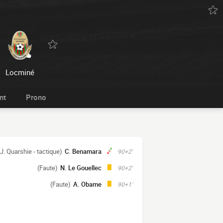
Locminé
nt
Prono
(J. Quarshie - tactique)
C. Benamara
90+2'
(Faute)
N. Le Gouellec
90+2'
(Faute)
A. Obame
90+1'