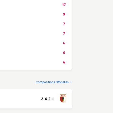
17
9
7
7
6
6
6
Compositions Officielles
3-4-2-1