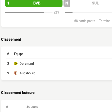
1
BVB
N
NUL
82%
68 participants
–
Terminé
Classement
#
Équipe
2
Dortmund
9
Augsbourg
Classement buteurs
#
Joueurs