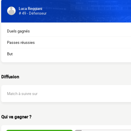
Luca Reggiani
# 49 - Défenseur
Duels gagnés
Passes réussies
But
Diffusion
Match à suivre sur
Qui va gagner ?