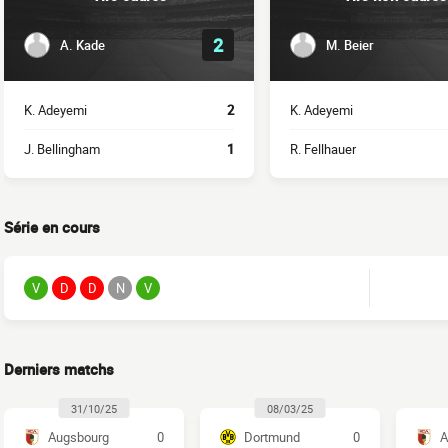
2
A. Kade
M. Beier
K. Adeyemi
2
K. Adeyemi
J. Bellingham
1
R. Fellhauer
Série en cours
V
D
D
N
V
Derniers matchs
31/10/25
08/03/25
Augsbourg
0
Dortmund
0
A