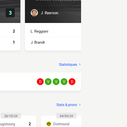
3
1
J. Ryerson
K. Ad
2
L. Reggiani
1
W. Anton
1
J. Brandt
1
L. Reggiani
Statistiques
D
V
V
V
D
Stats & prono
26/10/24
04/05/24
16/12/2
ugsbourg
2
Dortmund
5
Augsbourg