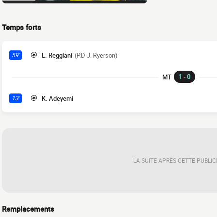
Temps forts
L. Reggiani
(P.D J. Ryerson)
59'
1 - 0
MT
K. Adeyemi
13'
LA SUITE APRÈS CETTE PUBLIC
Remplacements