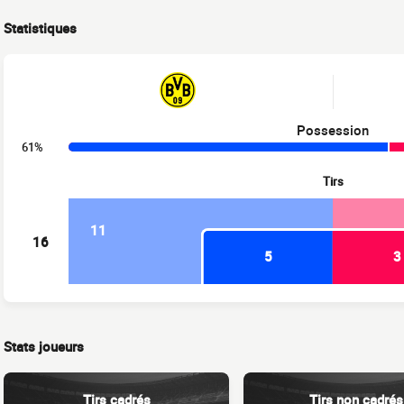
Statistiques
Possession
61%
Tirs
11
16
5
3
Stats joueurs
Tirs cadrés
Tirs non cadrés