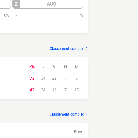
2
AUG
16%
1%
Classement complet
Pts
J
G
N
D
73
34
22
7
5
43
34
12
7
15
Classement complet
Buts