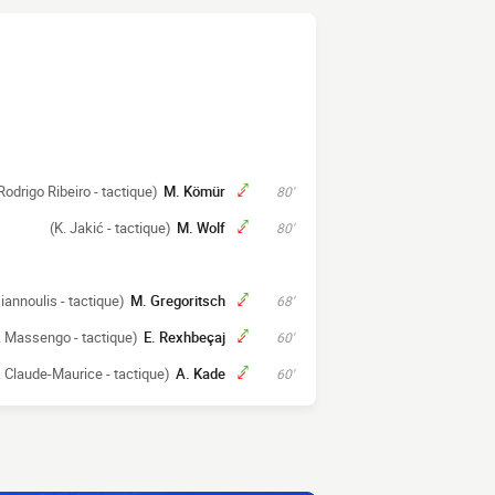
Rodrigo Ribeiro - tactique)
M. Kömür
80'
(K. Jakić - tactique)
M. Wolf
80'
Giannoulis - tactique)
M. Gregoritsch
68'
. Massengo - tactique)
E. Rexhbeçaj
60'
. Claude-Maurice - tactique)
A. Kade
60'