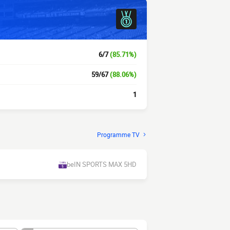
6/7
(85.71%)
59/67
(88.06%)
1
Programme TV
beIN SPORTS MAX 5HD