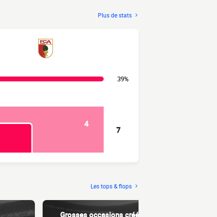
Plus de stats
39%
4
7
Les tops & flops
Grosses occasions créées
Dri