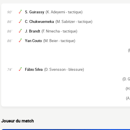
S. Guirassy
(K. Adeyemi - tactique)
90'
C. Chukwuemeka
(M. Sabitzer - tactique)
86'
J. Brandt
(F. Nmecha - tactique)
86'
Yan Couto
(M. Beier - tactique)
86'
(
Fábio Silva
(D. Svensson - blessure)
74'
(D. 
(H
(A
Joueur du match