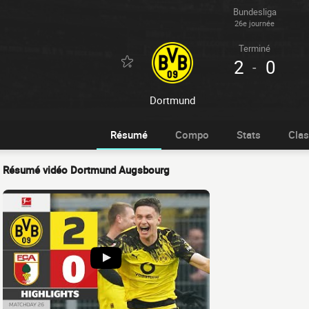
Bundesliga
26e journée
Terminé
2
0
-
Dortmund
Résumé
Compo
Stats
Cla
Résumé vidéo Dortmund Augsbourg