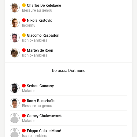
Charles De Ketelaere
Blessure au genou
Nikola Krstović
Inconnu
Giacomo Raspadori
Ischio-jambiers
Marten de Roon
Ischio-jambiers
Borussia Dortmund
Serhou Guirassy
Maladie
Ramy Bensebaïni
Blessure au genou
Carney Chukwuemeka
Maladie
Filippo Calixte Mané
Ischio-jambiers