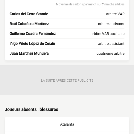
Moyenne de cartons par match sur 7 matchs arbitrés
Carlos del Cerro Grande
arbitre VAR
Raúl Cabañero Martínez
arbitre assistant
Guillermo Cuadra Fernández
arbitre VAR auxiliaire
Iñigo Prieto López de Ceraín
arbitre assistant
Juan Martínez Munuera
quatrième arbitre
LA SUITE APRÈS CETTE PUBLICITÉ
Joueurs absents : blessures
Atalanta