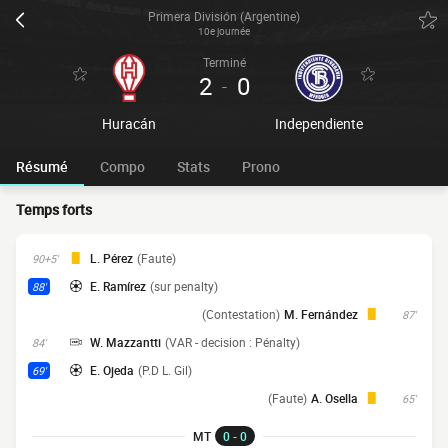
Primera División (Argentine)
10e journée
Terminé
2
0
-
Huracán
Independiente
Résumé
Compo
Stats
Prono
Temps forts
L. Pérez
(Faute)
90+5'
E. Ramírez
(sur penalty)
88'
(Contestation)
M. Fernández
87'
W. Mazzantti
(VAR - decision : Pénalty)
84'
E. Ojeda
(P.D L. Gil)
69'
(Faute)
A. Osella
65'
MT
0 - 0