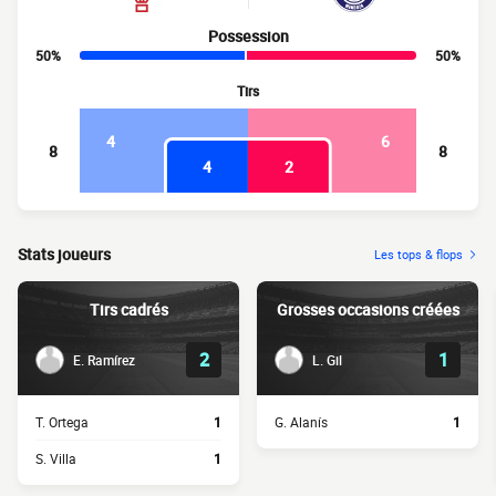
Possession
50%
50%
Tirs
4
6
8
8
4
2
Stats joueurs
Les tops & flops
Tirs cadrés
Grosses occasions créées
2
1
E. Ramírez
L. Gil
T. Ortega
1
G. Alanís
1
S. Villa
1