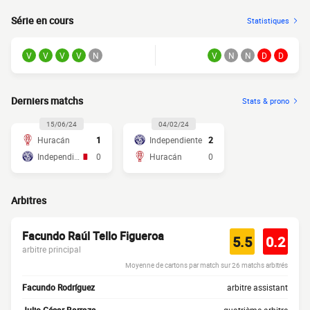
Série en cours
Statistiques
V
V
V
V
N
V
N
N
D
D
Derniers matchs
Stats & prono
15/06/24
04/02/24
Huracán
1
Independiente
2
Independiente
0
Huracán
0
Arbitres
Facundo Raúl Tello Figueroa
5.5
0.2
arbitre principal
Moyenne de cartons par match sur 26 matchs arbitrés
Facundo Rodríguez
arbitre assistant