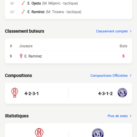
E. Ojeda
(M. Miljevic - tactique)
56'
E. Ramírez
(M. Tissera - tactique)
55'
Classement buteurs
Classement complet
#
Joueurs
Buts
9
E. Ramírez
5
Compositions
Compositions Officielles
4-2-3-1
4-3-1-2
Statistiques
Plus de stats