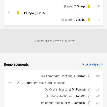
(Faute)
T. Ortega
27'
F. Pereyra
(Dispute)
5'
(Dispute)
I. Villalba
5'
LA SUITE APRÈS CETTE PUBLICITÉ
Remplacements
Onze de départ
(M. Fernández - tactique)
F. Sartori
89'
R. Cabral
(W. Mazzantti - tactique)
89'
(A. Osella - blessure)
M. Peinipil
74'
(T. Ortega - tactique)
D. Tonetto
67'
(V. Ramis - tactique)
M. Juambeltz
67'