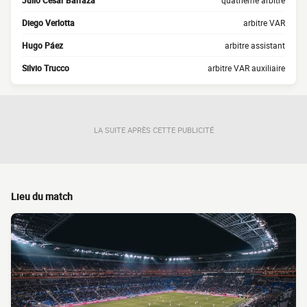
Julio César Barraza
quatrième arbitre
Diego Verlotta
arbitre VAR
Hugo Páez
arbitre assistant
Silvio Trucco
arbitre VAR auxiliaire
LA SUITE APRÈS CETTE PUBLICITÉ
Lieu du match