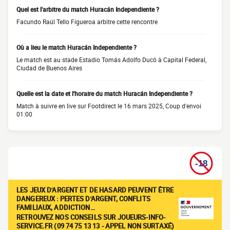
Quel est l'arbitre du match Huracán Independiente ?
Facundo Raúl Tello Figueroa arbitre cette rencontre
Où a lieu le match Huracán Independiente ?
Le match est au stade Estadio Tomás Adolfo Ducó à Capital Federal,
Ciudad de Buenos Aires
Quelle est la date et l'horaire du match Huracán Independiente ?
Match à suivre en live sur Footdirect le 16 mars 2025, Coup d'envoi
01:00
LES JEUX D'ARGENT ET DE HASARD PEUVENT ÊTRE
DANGEREUX : PERTES D'ARGENT, CONFLITS
FAMILIAUX, ADDICTION…
RETROUVEZ NOS CONSEILS SUR JOUEURS-INFO-
SERVICE.FR (09 74 75 13 13 - APPEL NON SURTAXÉ)