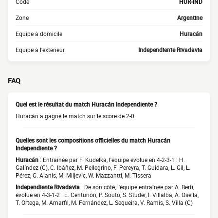
Code
HUR-IND
Zone
Argentine
Equipe à domicile
Huracán
Equipe à l'extérieur
Independiente Rivadavia
FAQ
Quel est le résultat du match Huracán Independiente ?
Huracán a gagné le match sur le score de 2-0
Quelles sont les compositions officielles du match Huracán
Independiente ?
Huracán
: Entraînée par F. Kudelka, l'équipe évolue en 4-2-3-1 : H.
Galíndez (C), C. Ibáñez, M. Pellegrino, F. Pereyra, T. Guidara, L. Gil, L.
Pérez, G. Alanís, M. Miljevic, W. Mazzantti, M. Tissera
Independiente Rivadavia
: De son côté, l'équipe entraînée par A. Berti,
évolue en 4-3-1-2 : E. Centurión, P. Souto, S. Studer, I. Villalba, A. Osella,
T. Ortega, M. Amarfil, M. Fernández, L. Sequeira, V. Ramis, S. Villa (C)