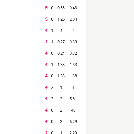
5
0
0.33
0.43
5
0
1.25
2.04
4
1
4
4
4
1
0.27
0.33
4
0
0.24
0.32
4
1
1.33
1.33
4
0
1.33
1.38
4
2
1
1
4
2
2
5.81
4
0
2
40
4
0
2
5.29
4
0
1
2.29