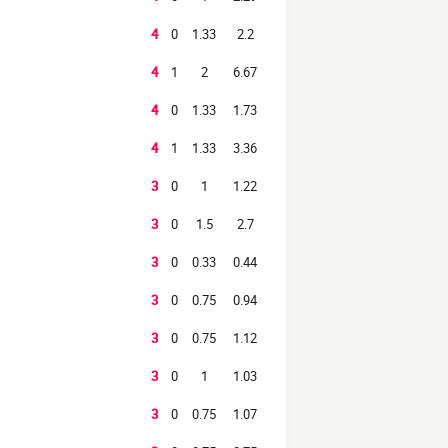
4
0
1.33
2.2
4
1
2
6.67
4
0
1.33
1.73
4
1
1.33
3.36
3
0
1
1.22
3
0
1.5
2.7
3
0
0.33
0.44
3
0
0.75
0.94
3
0
0.75
1.12
3
0
1
1.03
3
0
0.75
1.07