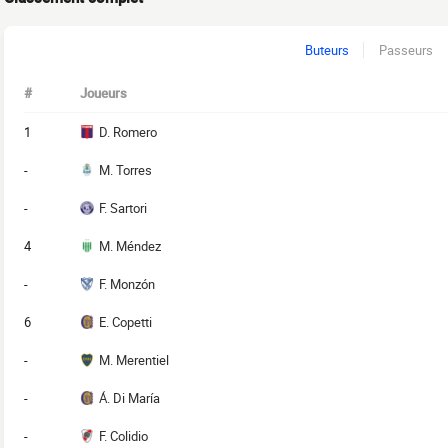
Buteurs
Passeurs
#
Joueurs
1
D. Romero
-
M. Torres
-
F. Sartori
4
M. Méndez
-
F. Monzón
6
E. Copetti
-
M. Merentiel
-
Á. Di María
-
F. Colidio