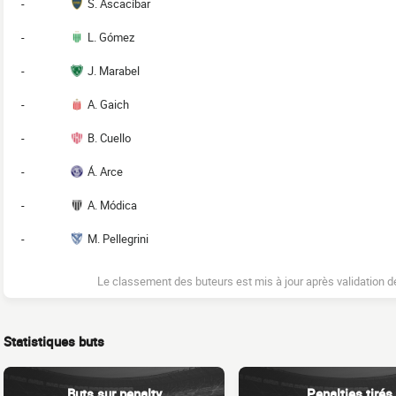
-
S. Ascacíbar
-
L. Gómez
-
J. Marabel
-
A. Gaich
-
B. Cuello
-
Á. Arce
-
A. Módica
-
M. Pellegrini
Le classement des buteurs est mis à jour après validation d
Statistiques buts
Buts sur penalty
Penalties tirés