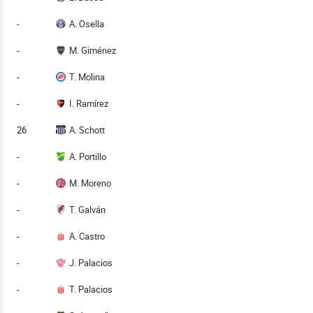
-
A. Osella
-
M. Giménez
-
T. Molina
-
I. Ramírez
26
A. Schott
-
A. Portillo
-
M. Moreno
-
T. Galván
-
A. Castro
-
J. Palacios
-
T. Palacios