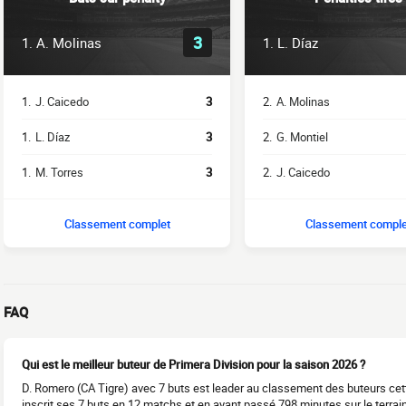
3
1.
A. Molinas
1.
L. Díaz
1.
J. Caicedo
3
2.
A. Molinas
1.
L. Díaz
3
2.
G. Montiel
1.
M. Torres
3
2.
J. Caicedo
Classement complet
Classement comple
FAQ
Qui est le meilleur buteur de Primera Division pour la saison 2026 ?
D. Romero (CA Tigre) avec 7 buts est leader au classement des buteurs cet
inscrit ses 7 buts en 12 matchs et en ayant passé 798 minutes sur le terrain