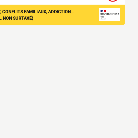
, CONFLITS FAMILIAUX, ADDICTION…
EL NON SURTAXÉ)