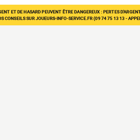
GENT ET DE HASARD PEUVENT ÊTRE DANGEREUX : PERTES D'ARGENT
 CONSEILS SUR JOUEURS-INFO-SERVICE.FR (09 74 75 13 13 - APP