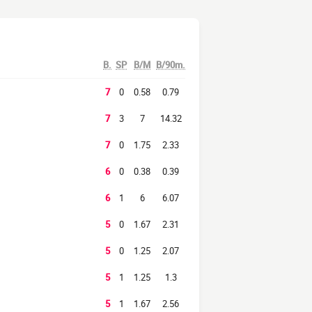
B.
SP
B/M
B/90m.
7
0
0.58
0.79
7
3
7
14.32
7
0
1.75
2.33
6
0
0.38
0.39
6
1
6
6.07
5
0
1.67
2.31
5
0
1.25
2.07
5
1
1.25
1.3
5
1
1.67
2.56