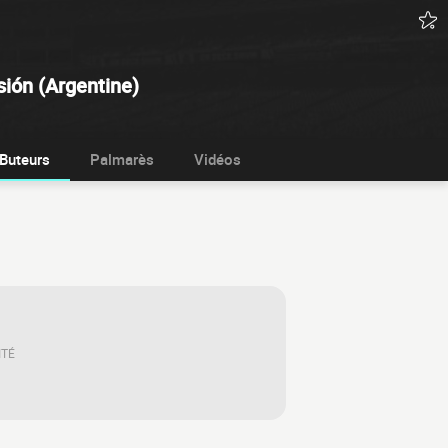
ión (Argentine)
Buteurs
Palmarès
Vidéos
ITÉ