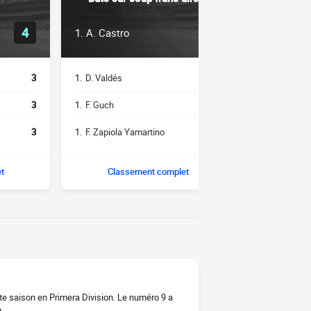
4
1
1.
A. Castro
1.
M. Torre
3
1.
D. Valdés
1
2.
D. Romero
3
1.
F. Guch
1
2.
F. Monzón
3
1.
F. Zapiola Yamartino
1
2.
F. Sartori
t
Classement complet
Clas
te saison en Primera Division. Le numéro 9 a
.