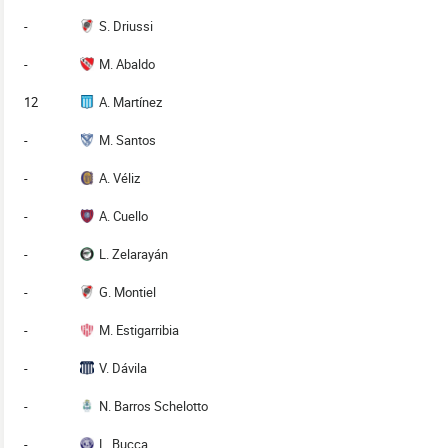
-
S. Driussi
-
M. Abaldo
12
A. Martínez
-
M. Santos
-
A. Véliz
-
A. Cuello
-
L. Zelarayán
-
G. Montiel
-
M. Estigarribia
-
V. Dávila
-
N. Barros Schelotto
-
L. Bucca