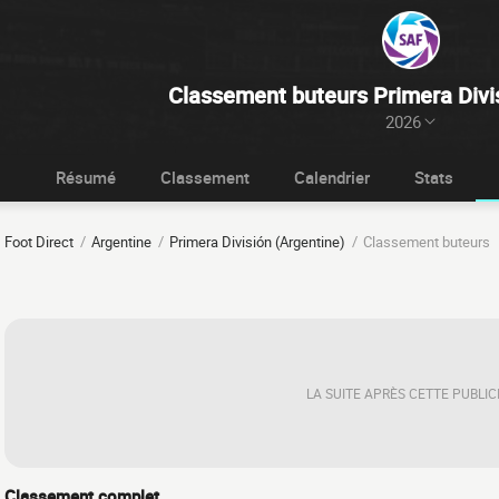
Classement buteurs Primera Divis
2026
Résumé
Classement
Calendrier
Stats
Foot Direct
Argentine
Primera División (Argentine)
Classement buteurs
LA SUITE APRÈS CETTE PUBLIC
Classement complet