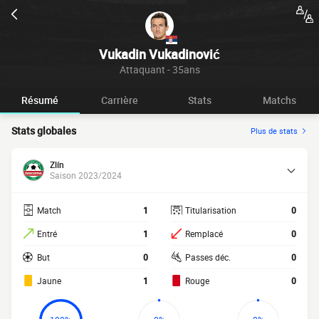
Vukadin Vukadinović
Attaquant - 35ans
Résumé
Carrière
Stats
Matchs
Stats globales
Plus de stats
Zlín
Saison 2023/2024
Match
1
Titularisation
0
Entré
1
Remplacé
0
But
0
Passes déc.
0
Jaune
1
Rouge
0