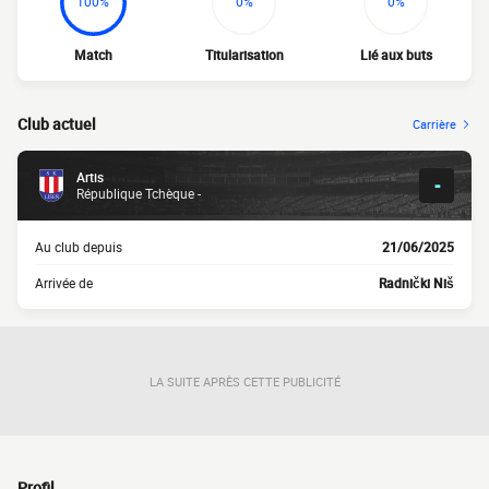
100%
0%
0%
Match
Titularisation
Lié aux buts
Club actuel
Carrière
Artis
-
République Tchèque -
Au club depuis
21/06/2025
Arrivée de
Radnički Niš
LA SUITE APRÈS CETTE PUBLICITÉ
Profil