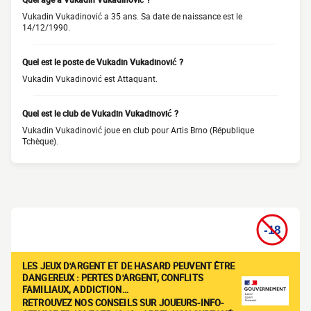
Vukadin Vukadinović a 35 ans. Sa date de naissance est le
14/12/1990.
Quel est le poste de Vukadin Vukadinović ?
Vukadin Vukadinović est Attaquant.
Quel est le club de Vukadin Vukadinović ?
Vukadin Vukadinović joue en club pour Artis Brno (République
Tchèque).
LES JEUX D'ARGENT ET DE HASARD PEUVENT ÊTRE
DANGEREUX : PERTES D'ARGENT, CONFLITS
FAMILIAUX, ADDICTION…
RETROUVEZ NOS CONSEILS SUR JOUEURS-INFO-