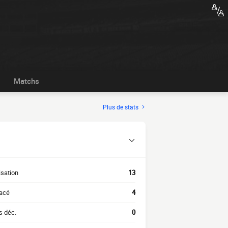
Matchs
Plus de stats
isation
13
acé
4
s déc.
0