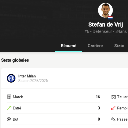
Stefan de Vrij
#6 - Défenseur - 34ans
Résumé
Carrière
Stats
Stats globales
Inter Milan
Saison 2025/2026
Match
16
Titular
Entré
3
Rempl
But
0
Passe