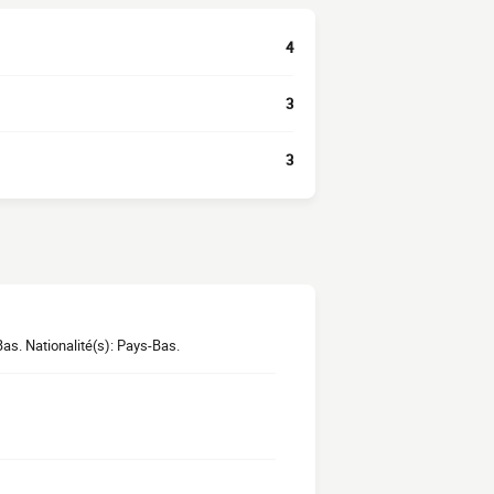
4
3
3
as. Nationalité(s): Pays-Bas.