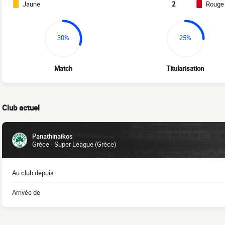
Jaune
2
Rouge
30%
25%
Match
Titularisation
Club actuel
Panathinaikos
Grèce - Super League (Grèce)
Au club depuis
Arrivée de