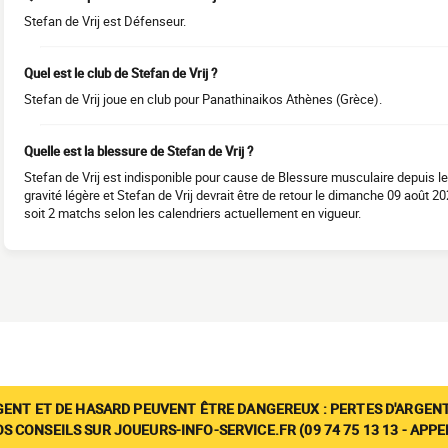
Stefan de Vrij est Défenseur.
Quel est le club de Stefan de Vrij ?
Stefan de Vrij joue en club pour Panathinaikos Athènes (Grèce).
Quelle est la blessure de Stefan de Vrij ?
Stefan de Vrij est indisponible pour cause de Blessure musculaire depuis le
gravité légère et Stefan de Vrij devrait être de retour le dimanche 09 août 2
soit 2 matchs selon les calendriers actuellement en vigueur.
GENT ET DE HASARD PEUVENT ÊTRE DANGEREUX : PERTES D'ARGENT
 CONSEILS SUR JOUEURS-INFO-SERVICE.FR (09 74 75 13 13 - APP