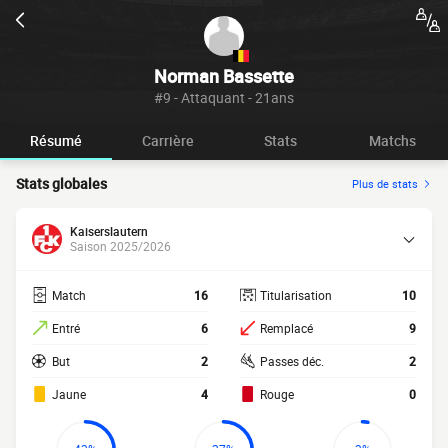
Norman Bassette
#9 - Attaquant - 21ans
Résumé
Carrière
Stats
Matchs
Stats globales
Plus de stats
Kaiserslautern
Saison 2025/2026
Match
16
Titularisation
10
Entré
6
Remplacé
9
But
2
Passes déc.
2
Jaune
4
Rouge
0