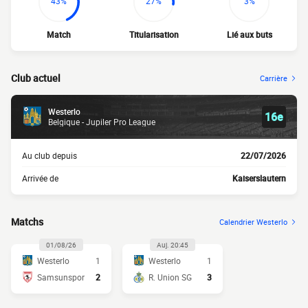
43%
27%
3%
Match
Titularisation
Lié aux buts
Club actuel
Carrière
Westerlo
16e
Belgique - Jupiler Pro League
Au club depuis
22/07/2026
Arrivée de
Kaiserslautern
Matchs
Calendrier Westerlo
01/08/26
Auj. 20:45
Westerlo
1
Westerlo
1
Samsunspor
2
R. Union SG
3