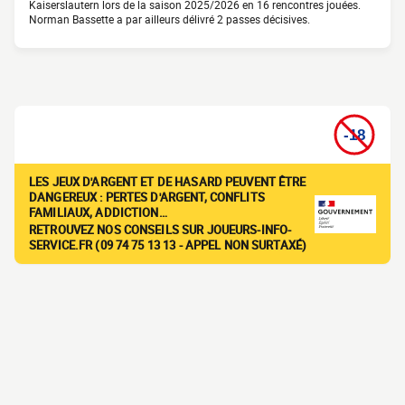
Kaiserslautern lors de la saison 2025/2026 en 16 rencontres jouées.
Norman Bassette a par ailleurs délivré 2 passes décisives.
LES JEUX D'ARGENT ET DE HASARD PEUVENT ÊTRE
DANGEREUX : PERTES D'ARGENT, CONFLITS
FAMILIAUX, ADDICTION…
RETROUVEZ NOS CONSEILS SUR JOUEURS-INFO-
SERVICE.FR (09 74 75 13 13 - APPEL NON SURTAXÉ)