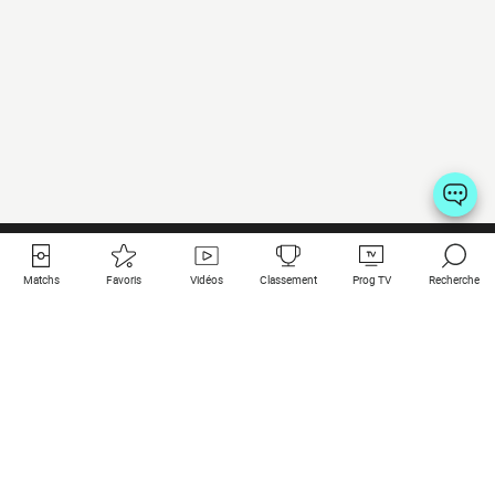
Matchs
Favoris
Vidéos
Classement
Prog TV
Recherche
Liens utiles
Clubs à la une
Tous les matchs
PSG
Matchs en live
Bayern Munich
Derniers résultats
Real Madrid
Matchs à venir
Inter
Match en streaming
Juventus
Contact
Manchester City
Mentions légales
Manchester United