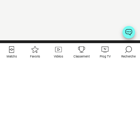
Matchs
Favoris
Vidéos
Classement
Prog TV
Recherche
Liens utiles
Clubs à la une
Tous les matchs
PSG
Matchs en live
Bayern Munich
Derniers résultats
Real Madrid
Matchs à venir
Inter
Match en streaming
Juventus
Contact
Manchester City
Mentions légales
Manchester United
Les amis de Foot Direct
Liverpool
Les guides de Foot Direct