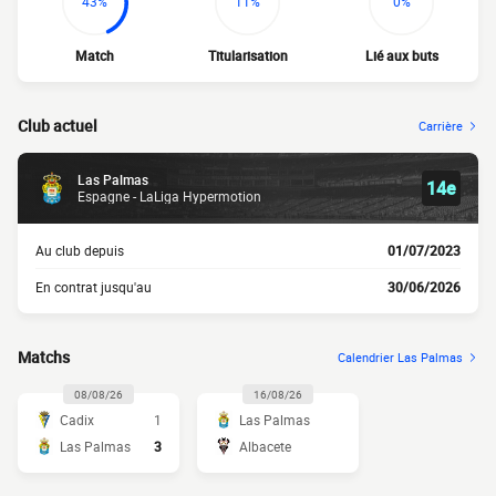
43%
11%
0%
Match
Titularisation
Lié aux buts
Club actuel
Carrière
Las Palmas
14e
Espagne - LaLiga Hypermotion
Au club depuis
01/07/2023
En contrat jusqu'au
30/06/2026
Matchs
Calendrier Las Palmas
08/08/26
16/08/26
Cadix
1
Las Palmas
Las Palmas
3
Albacete