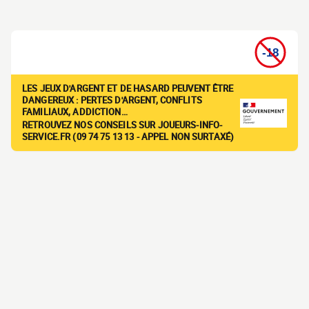
LES JEUX D'ARGENT ET DE HASARD PEUVENT ÊTRE
DANGEREUX : PERTES D'ARGENT, CONFLITS
FAMILIAUX, ADDICTION…
RETROUVEZ NOS CONSEILS SUR JOUEURS-INFO-
SERVICE.FR (09 74 75 13 13 - APPEL NON SURTAXÉ)