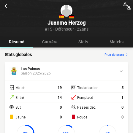
Juanma Herzog
#15 - Défenseur - 22ans
Résumé
Carrière
Stats
Matchs
Stats globales
Plus de stats
Las Palmas
Saison 2025/2026
Match
19
Titularisation
5
Entré
14
Remplacé
1
But
0
Passes déc.
0
Jaune
0
Rouge
0