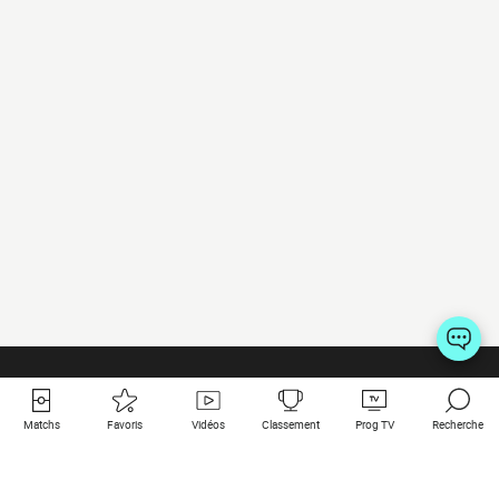
Matchs
Favoris
Vidéos
Classement
Prog TV
Recherche
Liens utiles
Clubs à la une
Tous les matchs
PSG