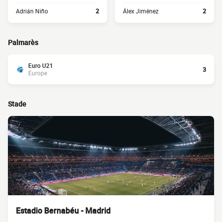
Adrián Niño
2
Álex Jiménez
2
Palmarès
Euro U21
3
Europe
Stade
Estadio Bernabéu - Madrid