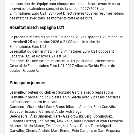
composition de l'équipe pour chaque match une heure avant le coup
d'envoi et le calendrier complet de la saison 2027/2028 de
Éliminatoires Euro U21. Sur Foot Direct revivez tous les résumés vidéos
des matchs avec tous les moments forts et les buts.
Résultat match Espagne U21
Le prochain match du soir est Finlande U21 vs Espagne U21 et débute
le vendredi 25 septembre 2026 à 21:00 dans le cadre de de
Éliminatoires Euro U21.
Le résultat du dernier match en Éliminatoires Euro U21 opposant
Espagne U21 et Kosovo U21 est 2-0.
Espagne U21 occupe actuellement la 1er position du classement
Général de Éliminatoires Euro U21 2027 Albania/Serbia Phase de
poules - Groupe A.
Principaux joueurs
Le meilleur buteur du club est Gonzalo García avec 5 réalisations.
Le meilleur passeur du club est Pablo García avec 2 passes décisives.
L'effectif complet est le suivant:
Gardiens : Vicent Abril Sanz, Bruno Iribarne Alemán, Fran González,
Salvador Esquivel Gámez et Ander Astrálaga
Défenseurs : Álex Jiménez, Yarek Gąsiorowski, Sergi Domínguez,
Juanma Herzog, Jon Martín, Àlex Valle, Rafa Obrador et Iván Fresneda
Milieux : Mario Martín, Fer López, Iker Bravo, Pablo Torre, Miguel
Carvalho, Chema Andrés, Marc Bernal, Peio Canales et Dani Requena