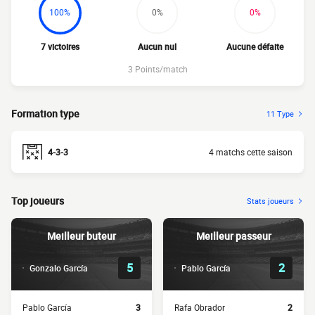
100%
0%
0%
7 victoires
Aucun nul
Aucune défaite
3 Points/match
Formation type
11 Type
4-3-3
4 matchs cette saison
Top joueurs
Stats joueurs
Meilleur buteur
Meilleur passeur
5
2
Gonzalo García
Pablo García
Pablo García
3
Rafa Obrador
2