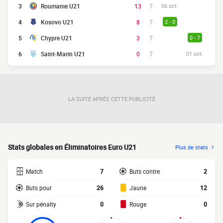
3
Roumanie U21
13
7
06 oct.
4
Kosovo U21
8
7
2 - 0
5
Chypre U21
3
7
0 - 7
6
Saint-Marin U21
0
7
01 oct.
LA SUITE APRÈS CETTE PUBLICITÉ
Stats globales en Éliminatoires Euro U21
Plus de stats
Match
7
Buts contre
2
Buts pour
26
Jaune
12
Sur pénalty
0
Rouge
0