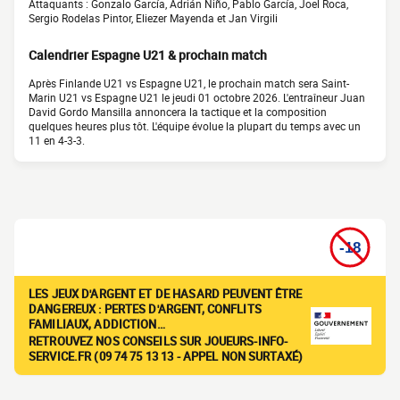
Attaquants : Gonzalo García, Adrián Niño, Pablo García, Joel Roca,
Sergio Rodelas Pintor, Eliezer Mayenda et Jan Virgili
Calendrier Espagne U21 & prochain match
Après Finlande U21 vs Espagne U21, le prochain match sera Saint-
Marin U21 vs Espagne U21 le jeudi 01 octobre 2026. L'entraîneur Juan
David Gordo Mansilla annoncera la tactique et la composition
quelques heures plus tôt. L'équipe évolue la plupart du temps avec un
11 en 4-3-3.
LES JEUX D'ARGENT ET DE HASARD PEUVENT ÊTRE
DANGEREUX : PERTES D'ARGENT, CONFLITS
FAMILIAUX, ADDICTION…
RETROUVEZ NOS CONSEILS SUR JOUEURS-INFO-
SERVICE.FR (09 74 75 13 13 - APPEL NON SURTAXÉ)