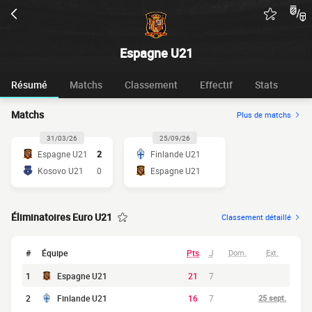
Espagne U21
Résumé
Matchs
Classement
Effectif
Stats
Matchs
Plus de matchs
31/03/26
25/09/26
Espagne U21
2
Finlande U21
Kosovo U21
0
Espagne U21
Éliminatoires Euro U21
Classement détaillé
#
Équipe
Pts
J
Dom.
Ext.
1
Espagne U21
21
7
2
Finlande U21
16
7
25 sept.