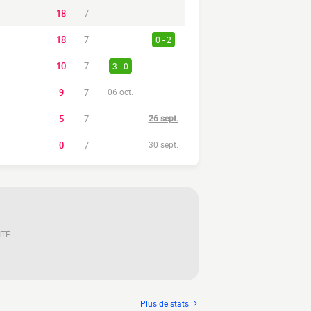
18
7
18
7
0 - 2
10
7
3 - 0
9
7
06 oct.
5
7
26 sept.
0
7
30 sept.
ITÉ
Plus de stats