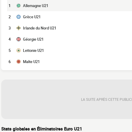
1
Allemagne U21
2
Grèce U21
3
Irlande du Nord U21
4
Géorgie U21
5
Lettonie U21
6
Malte U21
LA SUITE APRÈS CETTE PUBLIC
Stats globales en Éliminatoires Euro U21