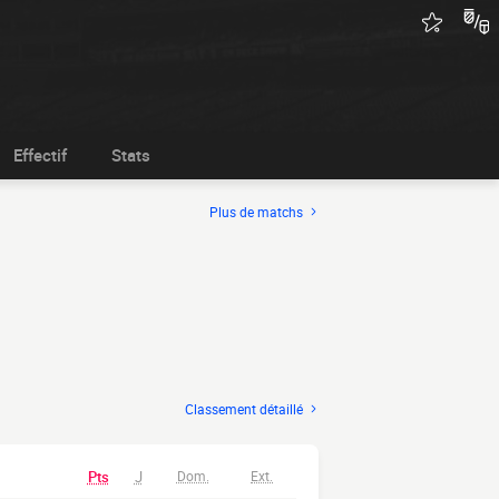
Effectif
Stats
Plus de matchs
Classement détaillé
Pts
J
Dom.
Ext.