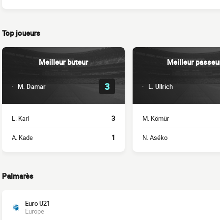
Top joueurs
Meilleur buteur
Meilleur passeu
3
M. Damar
L. Ullrich
L. Karl
3
M. Kömür
A. Kade
1
N. Aséko
Palmarès
Euro U21
Europe