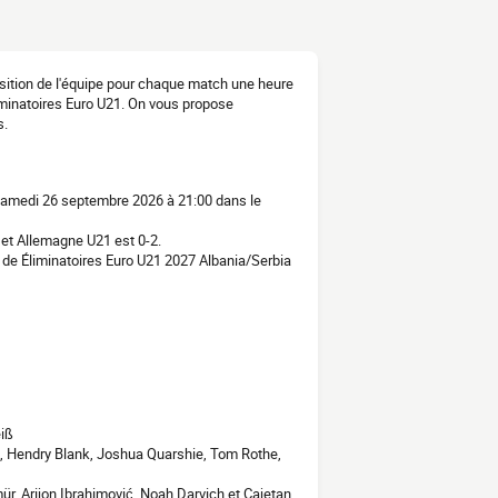
osition de l'équipe pour chaque match une heure
liminatoires Euro U21. On vous propose
s.
 samedi 26 septembre 2026 à 21:00 dans le
 et Allemagne U21 est 0-2.
de Éliminatoires Euro U21 2027 Albania/Serbia
iß
ch, Hendry Blank, Joshua Quarshie, Tom Rothe,
ür, Arijon Ibrahimović, Noah Darvich et Cajetan