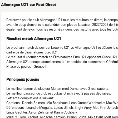
Allemagne U21 sur Foot Direct
Retrouvez pour le club Allemagne U21 tous les résultats en direct, la comp
avant le coup d'envoi et le calendrier complet de la saison 2027/2028 de É
également de revoir tous les résumés vidéos des matchs avec tous les but
Résultat match Allemagne U21
Le prochain match du soir est Lettonie U21 vs Allemagne U21 et débute le
cadre de de Éliminatoires Euro U21.
Le résultat du dernier match en Éliminatoires Euro U21 opposant Grèce U21
Allemagne U21 occupe actuellement la 1er position du classement Général 
Phase de poules - Groupe F.
Principaux joueurs
Le meilleur buteur du club est Muhammed Damar avec 3 réalisations.
Le meilleur passeur du club est Lukas Ullrich avec 2 passes décisives.
L'effectif complet est le suivant:
Gardiens : Dennis Seimen, Mio Backhaus, Leon-Oumar Wechsel et Max We
Défenseurs : Leandro Morgalla, Lukas Ullrich, Bright Arrey-Mbi, Finn Jelts
Linus Gechter, Aaron Zehnter et Karim Coulibaly
Milieux : Tom Bischof, Aljoscha Kemlein, Brajan Gruda, Mika Baur, Mert Köm