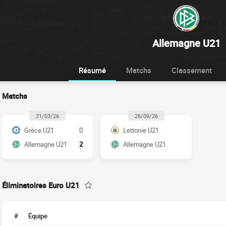
Allemagne U21
Résumé
Matchs
Classement
Matchs
31/03/26
26/09/26
Grèce U21
0
Lettonie U21
Allemagne U21
2
Allemagne U21
Éliminatoires Euro U21
#
Équipe