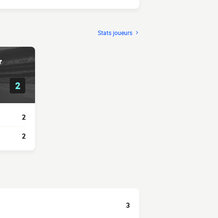
Stats joueurs
r
2
2
2
3