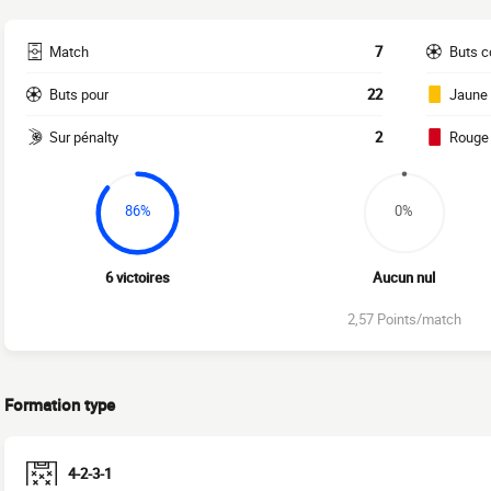
Match
7
Buts c
Buts pour
22
Jaune
Sur pénalty
2
Rouge
86%
0%
6 victoires
Aucun nul
2,57 Points/match
Formation type
4-2-3-1