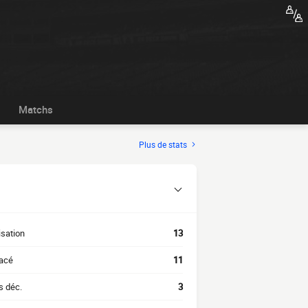
Matchs
Plus de stats
isation
13
acé
11
s déc.
3