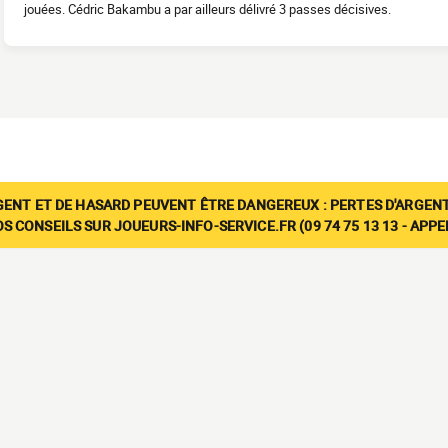
jouées. Cédric Bakambu a par ailleurs délivré 3 passes décisives.
GENT ET DE HASARD PEUVENT ÊTRE DANGEREUX : PERTES D'ARGENT
 CONSEILS SUR JOUEURS-INFO-SERVICE.FR (09 74 75 13 13 - APP