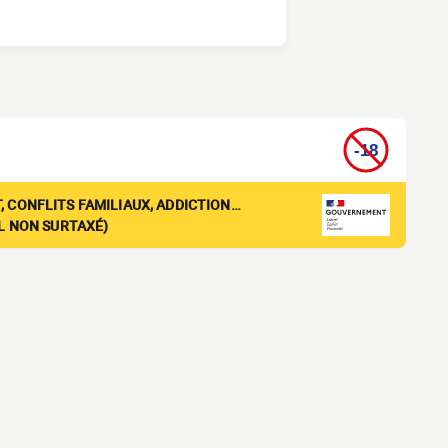
, CONFLITS FAMILIAUX, ADDICTION…
EL NON SURTAXÉ)