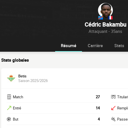
Cédric Bakambu
Attaquant - 35ans
Résumé
Carrière
Stats
Stats globales
Betis
Saison 2025/2026
Match
27
Titular
Entré
14
Rempl
But
4
Passe