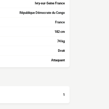
Ivry-sur-Seine France
République Démocrate du Congo
France
182 cm
74 kg
Droit
Attaquant
1