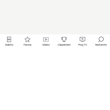
Matchs
Favoris
Vidéos
Classement
Prog TV
Recherche
Liens utiles
Clubs à la une
Tous les matchs
PSG
Matchs en live
Bayern Munich
Derniers résultats
Real Madrid
Matchs à venir
Inter
Match en streaming
Juventus
Contact
Manchester City