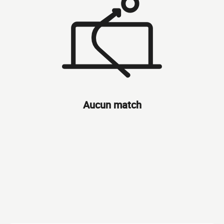
Aucun match