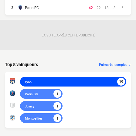
3
Paris FC
42
22
13
3
6
LA SUITE APRÈS CETTE PUBLICITÉ
Top 8 vainqueurs
Palmarès complet
19
Lyon
1
Paris SG
1
Juvisy
1
Montpellier