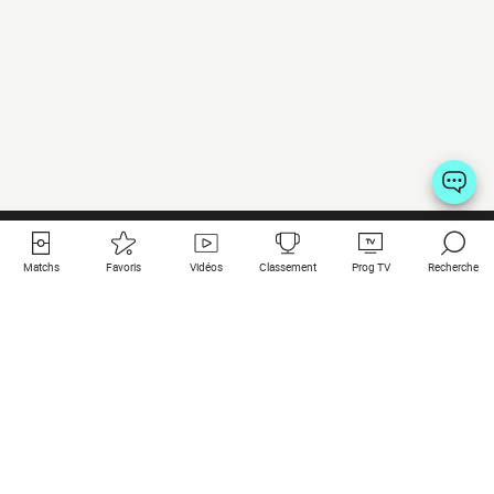
Matchs
Favoris
Vidéos
Classement
Prog TV
Recherche
Liens utiles
Clubs à la une
Tous les matchs
PSG
Matchs en live
Bayern Munich
Derniers résultats
Real Madrid
Matchs à venir
Inter
Match en streaming
Juventus
Contact
Manchester City
Mentions légales
Manchester United