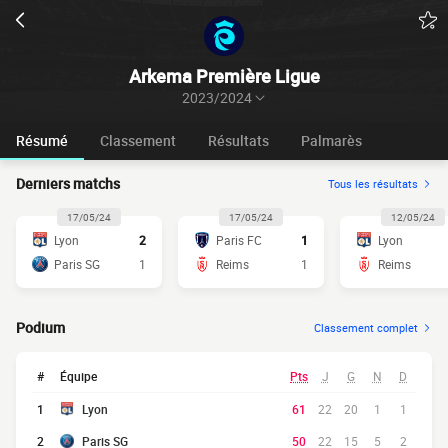
Arkema Première Ligue
2023/2024
Résumé
Classement
Résultats
Palmarès
Derniers matchs
Tous les résultats
17/05/24
17/05/24
12/05/24
Lyon
2
Paris FC
1
Lyon
Paris SG
1
Reims
1
Reims
Podium
Classement complet
#
Équipe
Pts
J
G
N
D
1
Lyon
61
22
20
1
1
2
Paris SG
50
22
15
5
2