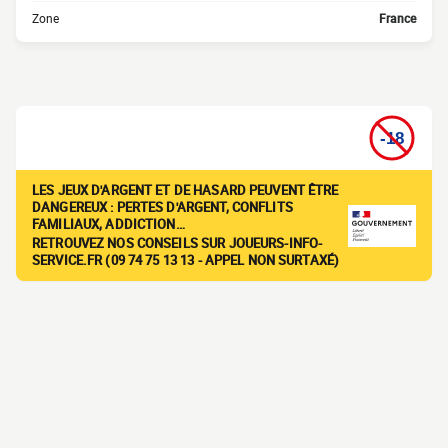
Zone
France
LES JEUX D'ARGENT ET DE HASARD PEUVENT ÊTRE
DANGEREUX : PERTES D'ARGENT, CONFLITS
FAMILIAUX, ADDICTION…
RETROUVEZ NOS CONSEILS SUR JOUEURS-INFO-
SERVICE.FR (09 74 75 13 13 - APPEL NON SURTAXÉ)