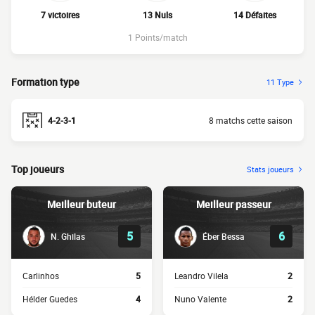
7 victoires
13 Nuls
14 Défaites
1 Points/match
Formation type
11 Type
4-2-3-1
8 matchs cette saison
Top joueurs
Stats joueurs
Meilleur buteur
Meilleur passeur
5
6
N. Ghilas
Éber Bessa
Carlinhos
5
Leandro Vilela
2
Hélder Guedes
4
Nuno Valente
2