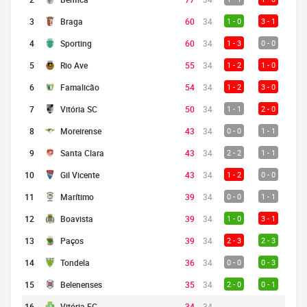
3
Braga
60
34
1 - 0
3 - 1
4
Sporting
60
34
1 - 3
0 - 0
5
Rio Ave
55
34
1 - 2
1 - 0
6
Famalicão
54
34
1 - 2
3 - 0
7
Vitória SC
50
34
1 - 1
2 - 0
8
Moreirense
43
34
0 - 0
1 - 1
9
Santa Clara
43
34
2 - 2
1 - 1
10
Gil Vicente
43
34
1 - 2
0 - 0
11
Marítimo
39
34
0 - 0
1 - 1
12
Boavista
39
34
1 - 0
3 - 1
13
Paços
39
34
2 - 3
2 - 3
14
Tondela
36
34
0 - 0
0 - 3
15
Belenenses
35
34
2 - 0
0 - 1
16
Vitória FC
34
34