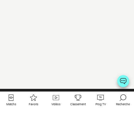
Matchs
Favoris
Vidéos
Classement
Prog TV
Recherche
Liens utiles
Clubs à la une
Tous les matchs
PSG
Matchs en live
Bayern Munich