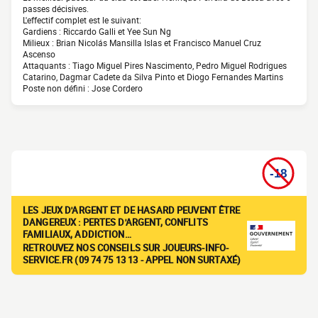
passes décisives.
L'effectif complet est le suivant:
Gardiens : Riccardo Galli et Yee Sun Ng
Milieux : Brian Nicolás Mansilla Islas et Francisco Manuel Cruz
Ascenso
Attaquants : Tiago Miguel Pires Nascimento, Pedro Miguel Rodrigues
Catarino, Dagmar Cadete da Silva Pinto et Diogo Fernandes Martins
Poste non défini : Jose Cordero
LES JEUX D'ARGENT ET DE HASARD PEUVENT ÊTRE
DANGEREUX : PERTES D'ARGENT, CONFLITS
FAMILIAUX, ADDICTION…
RETROUVEZ NOS CONSEILS SUR JOUEURS-INFO-
SERVICE.FR (09 74 75 13 13 - APPEL NON SURTAXÉ)