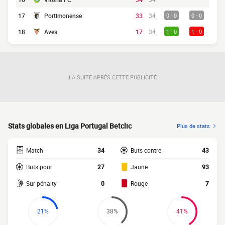
17
Portimonense
33
34
0 - 0
0 - 0
18
Aves
17
34
1 - 0
1 - 0
LA SUITE APRÈS CETTE PUBLICITÉ
Stats globales en Liga Portugal Betclic
Plus de stats
Match
34
Buts contre
43
Buts pour
27
Jaune
93
Sur pénalty
0
Rouge
7
21%
38%
41%