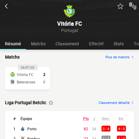
Vitória FC
Portugal
Résumé
Matchs
Classement
Effectif
Stats
Tr
Matchs
Plus de matchs
26/07/20
Vitória FC
2
Belenenses
0
Liga Portugal Betclic
Classement détaillé
#
Équipe
Pts
J
Dom.
Ext.
1
Porto
82
34
0 - 4
4 - 0
2
Benfica
77
34
1 - 1
1 - 0