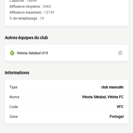
Capacité :
18694
Affluence moyenne :
3465
Affluence maximum :
13739
% de remplissage :
19
Autres équipes du club
Vitória Setúbal U19
Informations
Type
club masculin
Noms
Vitoria Sétubal, Vitória FC
Code
VFC
Zone
Portugal