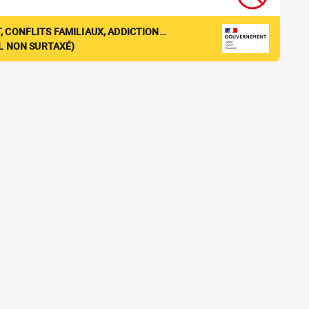
, CONFLITS FAMILIAUX, ADDICTION…
EL NON SURTAXÉ)