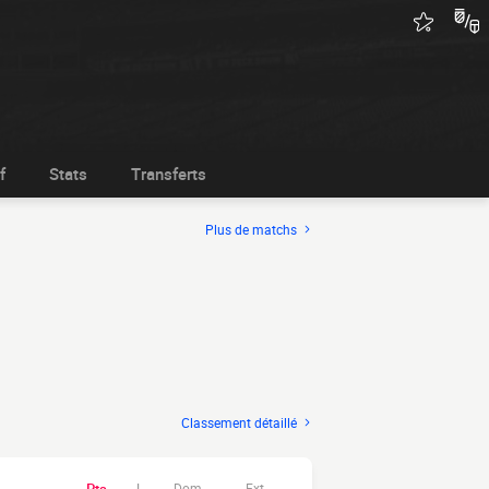
f
Stats
Transferts
Plus de matchs
Classement détaillé
Dom.
Ext.