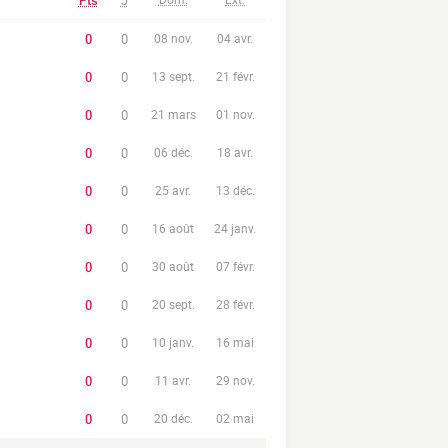
Pts
J
0
0
08 nov.
04 avr.
0
0
13 sept.
21 févr.
0
0
21 mars
01 nov.
0
0
06 déc.
18 avr.
0
0
25 avr.
13 déc.
0
0
16 août
24 janv.
0
0
30 août
07 févr.
0
0
20 sept.
28 févr.
0
0
10 janv.
16 mai
0
0
11 avr.
29 nov.
0
0
20 déc.
02 mai