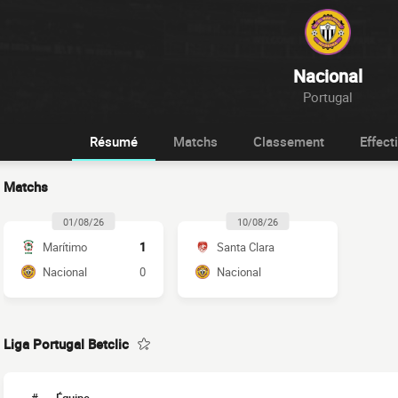
Nacional
Portugal
Résumé
Matchs
Classement
Effecti
Matchs
01/08/26
10/08/26
Marítimo
1
Santa Clara
Nacional
0
Nacional
Liga Portugal Betclic