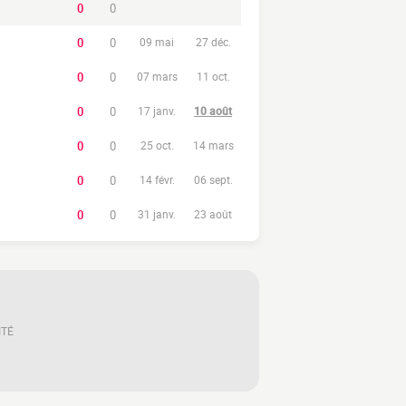
0
0
0
0
09 mai
27 déc.
0
0
07 mars
11 oct.
0
0
17 janv.
10 août
0
0
25 oct.
14 mars
0
0
14 févr.
06 sept.
0
0
31 janv.
23 août
ITÉ