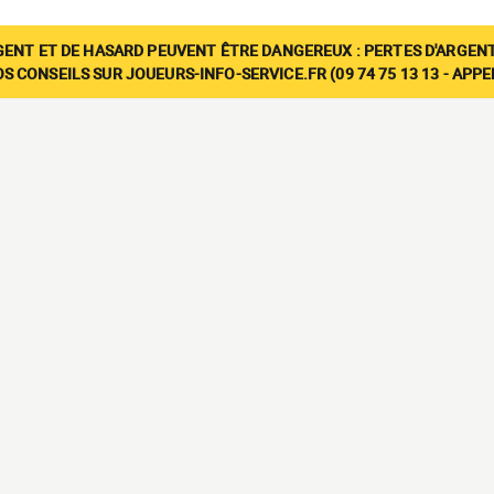
GENT ET DE HASARD PEUVENT ÊTRE DANGEREUX : PERTES D'ARGENT
 CONSEILS SUR JOUEURS-INFO-SERVICE.FR (09 74 75 13 13 - APP