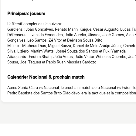
Principaux joueurs
L'effectif complet est le suivant:
Gardiens : João Gonçalves, Renato Marin, Kaique, César Augusto, Lucas Fr
Défenseurs : Ivanildo Fernandes, João Aurélio, Ulisses, José Gomes, Alan 
Gonçalves, Léo Santos, Zé Vitor et Deivison Souza Brito
Milieux : Matheus Dias, Miguel Baeza, Daniel de Melo Araújo Júnior, Chiheb L
Silva, Liziero, Martim Watts, Josué Souza dos Santos et Fuki Yamada
Attaquants : Festim Shatri, João Veras, João Victor, Witiness Quembo, Jes
Sousa, Joel Tagueu et Pablo Ruan Messias Cardozo
Calendrier Nacional & prochain match
Après Santa Clara vs Nacional, le prochain match sera Nacional vs Estoril l
Pedro Baptista dos Santos Brito Gião dévoilera la tactique et la composition