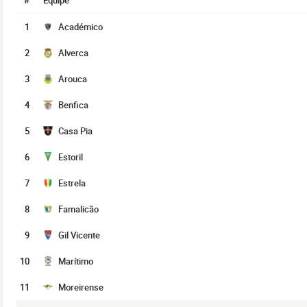
#
Équipe
1
Académico
2
Alverca
3
Arouca
4
Benfica
5
Casa Pia
6
Estoril
7
Estrela
8
Famalicão
9
Gil Vicente
10
Marítimo
11
Moreirense