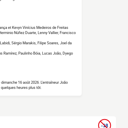
ança et Kevyn Vinícius Medeiros de Freitas
Herminio Núñez Duarte, Lenny Vallier, Francisco
abidi, Sérgio Marakis, Filipe Soares, Joel da
ús Ramírez, Paulinho Bóia, Lucas João, Dyego
e dimanche 16 août 2026. L'entraîneur João
 quelques heures plus tôt.