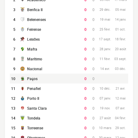
3
Benfica II
0
0
29 déc.
05 mai
4
Belenenses
0
0
19 mai
14 janv.
5
Feirense
0
0
25 févr.
01 oct.
6
Leixões
0
0
17 sept.
18 févr.
7
Mafra
0
0
28 janv.
20 août
8
Marítimo
0
0
11 févr.
03 sept.
9
Nacional
0
0
14 avr.
03 déc.
10
Paços
0
0
11
Penafiel
0
0
10 déc.
21 avr.
12
Porto II
0
0
07 janv.
12 mai
13
Santa Clara
0
0
19 nov.
07 avr.
14
Tondela
0
0
27 août
04 févr.
15
Torreense
0
0
10 mars
29 oct.
16
Oliveirense
0
0
30 mars
12 nov.