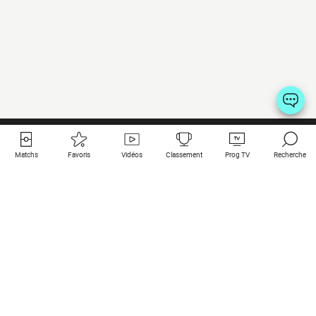
Matchs
Favoris
Vidéos
Classement
Prog TV
Recherche
Liens utiles
Clubs à la une
Tous les matchs
PSG
Matchs en live
Bayern Munich
Derniers résultats
Real Madrid
Matchs à venir
Inter
Match en streaming
Juventus
Contact
Manchester City
Mentions légales
Manchester United
Les amis de Foot Direct
Liverpool