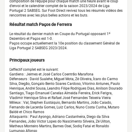
composition de l'équipe pour chaque match une heure avant le coup
d'envoi et le calendrier complet de la saison 2023/2024 de Liga
Portugal 2 SABSEG. Sur Foot Direct revivez tous les résumés vidéos des
rencontres avec les plus belles actions et les buts.
Résultat match Paços de Ferreira
Le résultat du dernier match en Coupe du Portugal opposant 1º
Dezembro et Paços est 1-0.
Paços occupe actuellement la 10e position du classement Général de
Liga Portugal 2 SABSEG 2023/2024.
Principaux joueurs
L'effectif complet est le suivant:
Gardiens : Jeimes et José Carlos Coentrão Marafona
Défenseurs : David Sualehe, Miguel Mota, Zé Oliveira, Ícaro do Carmo
Silva, Diegão, Gonçalo Bento Soares Cardoso, Vitorino Antunes, Paulo
Henrique, André Sousa, Leandro Filipe Rodrigues Dias, Anilson Dourado
Santiago, Tiago Emanuel Canelas Almeida Ferreira, Erick Ferigra,
Vladimir Henrique Silva et Rafael José Fernandes Teixeira Vieira
Milieux : Val, Stephen Eustáquio, Bernardo Martins, João Caiado,
Fernando de Lacerda Gomes, Luíz Carlos, Nuno Costa Cunha, Mutaro
Baldé et Chico Ramos
Attaquants : Paul Ayongo, Adriano Castanheira, Diego da Silva
Fernandes, João Victor Lopes do Nascimento Silveira, Zé Uilton,
Matheus Monteiro Martins, Barnes Osei, Sodiq Fatai et Ronaldo
Lumungo Afonso