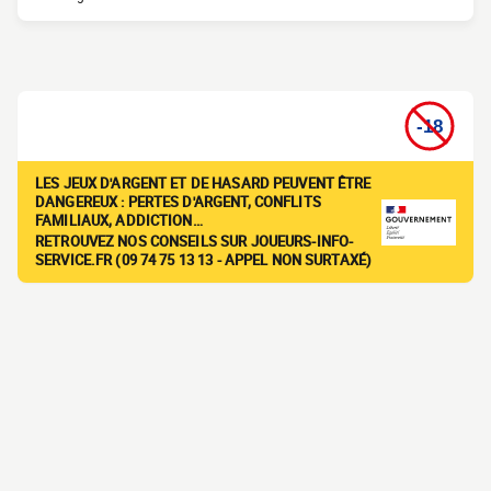
LES JEUX D'ARGENT ET DE HASARD PEUVENT ÊTRE
DANGEREUX : PERTES D'ARGENT, CONFLITS
FAMILIAUX, ADDICTION…
RETROUVEZ NOS CONSEILS SUR JOUEURS-INFO-
SERVICE.FR (09 74 75 13 13 - APPEL NON SURTAXÉ)