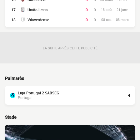
17
União Leiria
0
0
13 août
21 janv.
18
Vilaverdense
0
0
08 oct.
03 mars
LA SUITE APRÈS CETTE PUBLICITÉ
Palmarès
Liga Portugal 2 SABSEG
4
Portugal
Stade