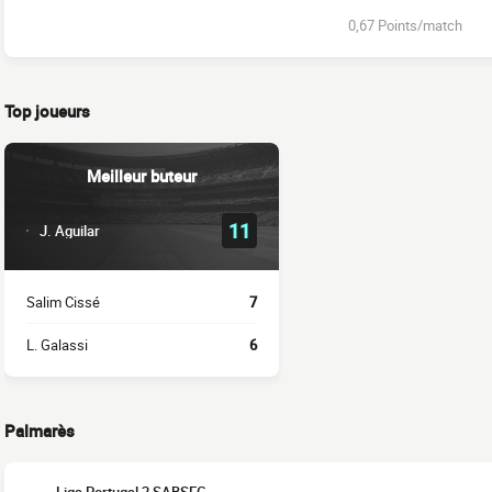
0,67 Points/match
Top joueurs
Meilleur buteur
11
J. Aguilar
Salim Cissé
7
L. Galassi
6
Palmarès