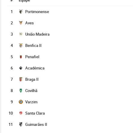
#
Équipe
1
Portimonense
2
Aves
3
União Madeira
4
Benfica II
5
Penafiel
6
Académica
7
Braga II
8
Covilhã
9
Varzim
10
Santa Clara
11
Guimarães II