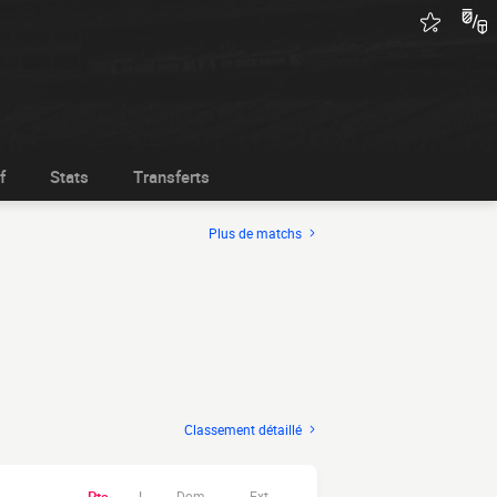
f
Stats
Transferts
Plus de matchs
Classement détaillé
Dom.
Ext.