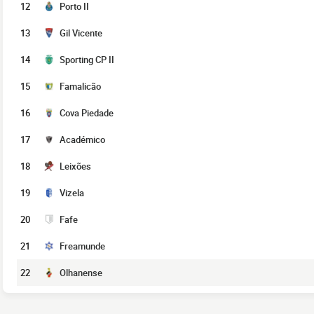
12
Porto II
13
Gil Vicente
14
Sporting CP II
15
Famalicão
16
Cova Piedade
17
Académico
18
Leixões
19
Vizela
20
Fafe
21
Freamunde
22
Olhanense