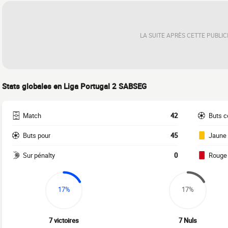
LA SUITE APRÈS CETTE PUBLIC
Stats globales en Liga Portugal 2 SABSEG
Match
42
Buts c
Buts pour
45
Jaune
Sur pénalty
0
Rouge
17%
17%
7 victoires
7 Nuls