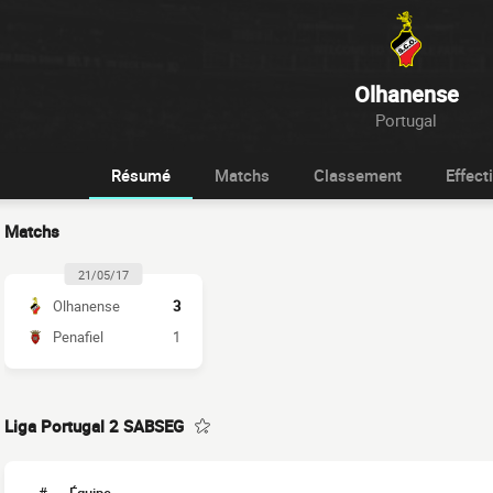
Olhanense
Portugal
Résumé
Matchs
Classement
Effecti
Matchs
21/05/17
Olhanense
3
Penafiel
1
Liga Portugal 2 SABSEG