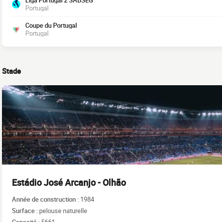
Liga Portugal 2 SABSEG
Portugal
Coupe du Portugal
Portugal
Stade
Estádio José Arcanjo - Olhão
Année de construction :
1984
Surface :
pelouse naturelle
Capacité :
5661