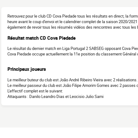
Retrouvez pour le club CD Cova Piedade tous les résultats en direct, la for
heure avant le coup d'envoi et le calendrier complet de la saison 2020/20
également de revoir tous les résumés vidéos des rencontres avec tous les 
Résultat match CD Cova Piedade
Le résultat du dernier match en Liga Portugal 2 SABSEG opposant Cova Pied
Cova Piedade occupe actuellement la 11e position du classement Général
Principaux joueurs
Le meilleur buteur du club est João André Ribeiro Vieira avec 2 réalisations.
Le meilleur passeur du club est João Filipe Amorim Gomes avec 2 passes d
L'effectif complet est le suivant:
Attaquants : Danilo Leandro Dias et Leocisio Julio Sami