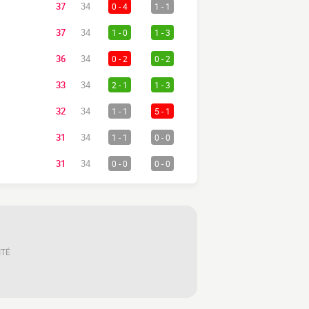
37
34
0 - 4
1 - 1
37
34
1 - 0
1 - 3
36
34
0 - 2
0 - 2
33
34
2 - 1
1 - 3
32
34
1 - 1
5 - 1
31
34
1 - 1
0 - 0
31
34
0 - 0
0 - 0
ITÉ