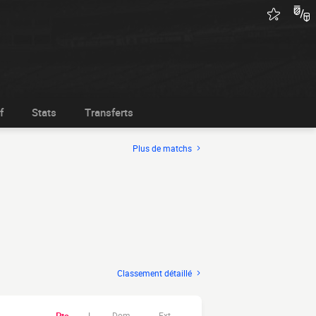
f
Stats
Transferts
Plus de matchs
Classement détaillé
Dom.
Ext.