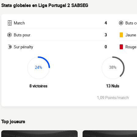
Stats globales en Liga Portugal 2 SABSEG
Match
4
Buts c
Buts pour
3
Jaune
Sur pénalty
0
Rouge
24%
38%
8 victoires
13 Nuls
1,09 Points/match
Top joueurs