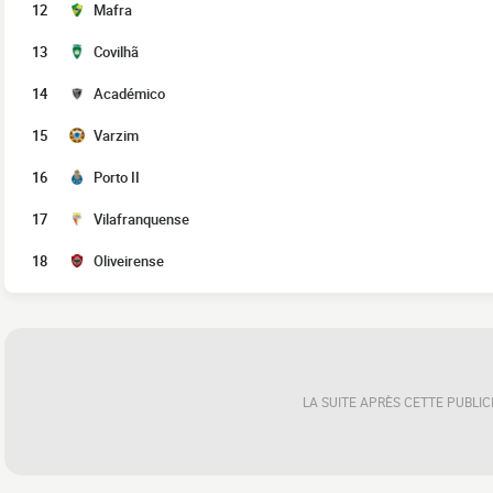
12
Mafra
13
Covilhã
14
Académico
15
Varzim
16
Porto II
17
Vilafranquense
18
Oliveirense
LA SUITE APRÈS CETTE PUBLIC