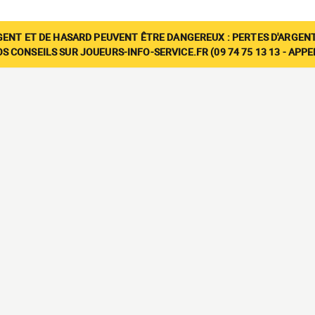
GENT ET DE HASARD PEUVENT ÊTRE DANGEREUX : PERTES D'ARGENT
 CONSEILS SUR JOUEURS-INFO-SERVICE.FR (09 74 75 13 13 - APP