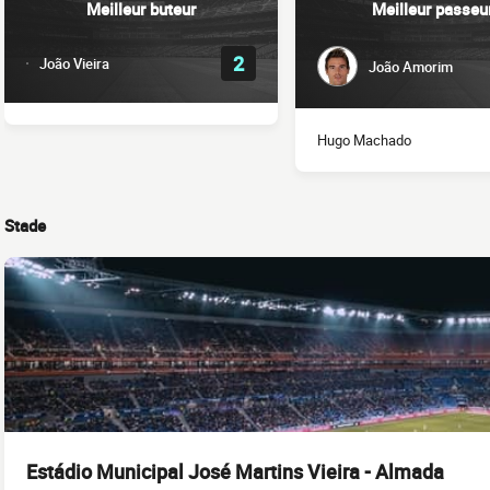
Meilleur buteur
Meilleur passeu
2
João Vieira
João Amorim
Hugo Machado
Stade
Estádio Municipal José Martins Vieira - Almada