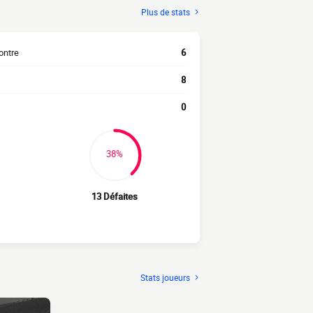
Plus de stats
ontre
6
8
0
38%
13 Défaites
Stats joueurs