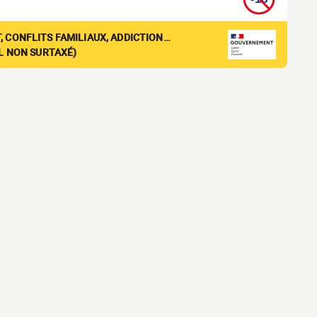
, CONFLITS FAMILIAUX, ADDICTION…
EL NON SURTAXÉ)