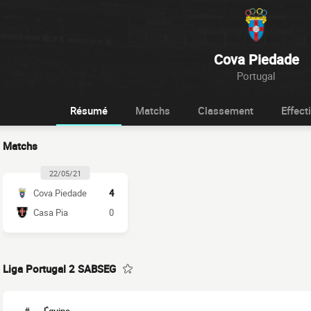
Cova Piedade
Portugal
Résumé
Matchs
Classement
Effecti
Matchs
22/05/21
Cova Piedade
4
Casa Pia
0
Liga Portugal 2 SABSEG