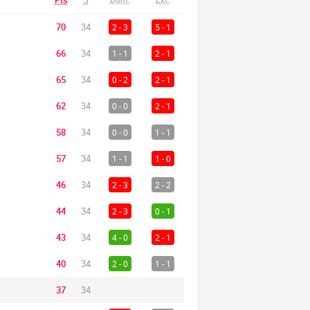
Pts
J
70
34
2 - 3
5 - 1
66
34
1 - 1
2 - 1
65
34
0 - 2
2 - 1
62
34
0 - 0
2 - 1
58
34
0 - 0
1 - 1
57
34
1 - 1
1 - 0
46
34
2 - 3
2 - 2
44
34
2 - 3
0 - 1
43
34
4 - 0
2 - 1
40
34
2 - 0
1 - 1
37
34