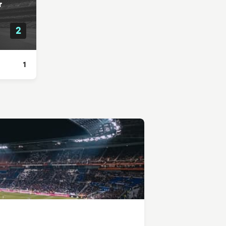
r
2
1