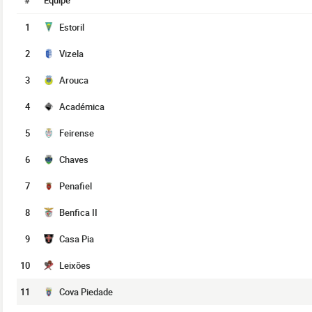
#
Équipe
1
Estoril
2
Vizela
3
Arouca
4
Académica
5
Feirense
6
Chaves
7
Penafiel
8
Benfica II
9
Casa Pia
10
Leixões
11
Cova Piedade