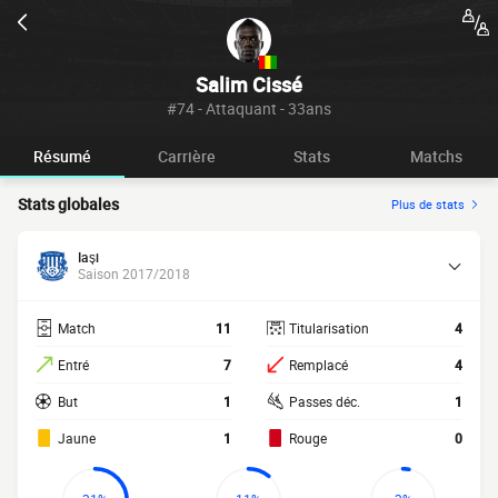
Salim Cissé
#74 - Attaquant - 33ans
Résumé
Carrière
Stats
Matchs
Stats globales
Plus de stats
Iaşi
Saison 2017/2018
Match
11
Titularisation
4
Entré
7
Remplacé
4
But
1
Passes déc.
1
Jaune
1
Rouge
0