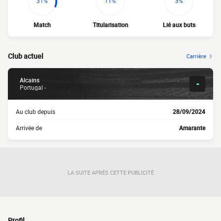
31%
11%
3%
Match
Titularisation
Lié aux buts
Club actuel
Carrière
Alcains
-
Portugal -
Au club depuis
28/09/2024
Arrivée de
Amarante
LA SUITE APRÈS CETTE PUBLICITÉ
Profil