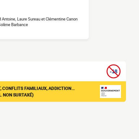
d Antoine, Laure Sureau et Clémentine Canon
 Solène Barbance
, CONFLITS FAMILIAUX, ADDICTION…
EL NON SURTAXÉ)