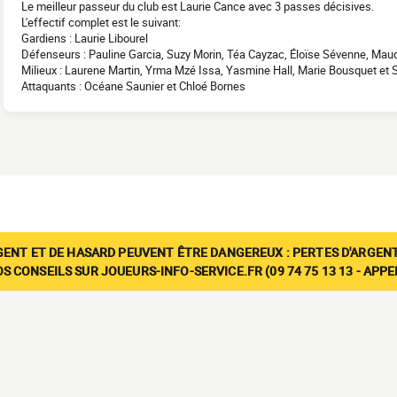
Le meilleur passeur du club est Laurie Cance avec 3 passes décisives.
L'effectif complet est le suivant:
Gardiens : Laurie Libourel
Défenseurs : Pauline Garcia, Suzy Morin, Téa Cayzac, Éloïse Sévenne, Mau
Milieux : Laurene Martin, Yrma Mzé Issa, Yasmine Hall, Marie Bousquet et
Attaquants : Océane Saunier et Chloé Bornes
GENT ET DE HASARD PEUVENT ÊTRE DANGEREUX : PERTES D'ARGENT
 CONSEILS SUR JOUEURS-INFO-SERVICE.FR (09 74 75 13 13 - APP