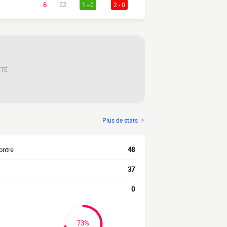
6
22
1 - 0
2 - 0
ITÉ
Plus de stats
ontre
48
37
0
73%