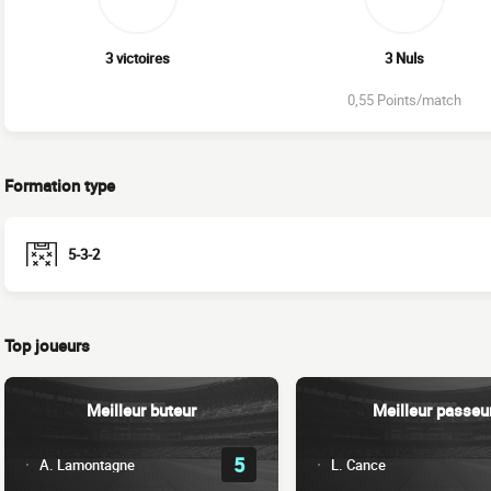
3 victoires
3 Nuls
0,55 Points/match
Formation type
5-3-2
Top joueurs
Meilleur buteur
Meilleur passeu
5
A. Lamontagne
L. Cance