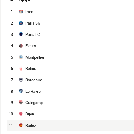
#
Équipe
1
Lyon
2
Paris SG
3
Paris FC
4
Fleury
5
Montpellier
6
Reims
7
Bordeaux
8
Le Havre
9
Guingamp
10
Dijon
11
Rodez