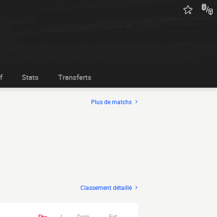
f
Stats
Transferts
Plus de matchs
Classement détaillé
Dom.
Ext.