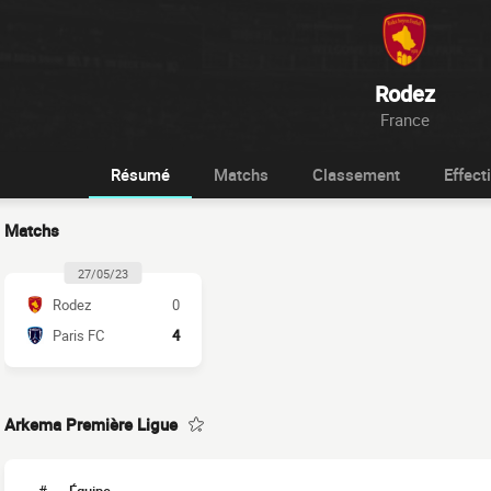
Rodez
France
Résumé
Matchs
Classement
Effecti
Matchs
27/05/23
Rodez
0
Paris FC
4
Arkema Première Ligue