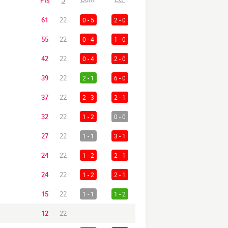
Pts
J
61
22
0 - 5
2 - 0
55
22
0 - 4
1 - 0
42
22
0 - 4
2 - 0
39
22
2 - 1
6 - 0
37
22
2 - 3
2 - 1
32
22
1 - 2
0 - 0
27
22
1 - 1
3 - 1
24
22
1 - 2
2 - 1
24
22
1 - 2
2 - 1
15
22
1 - 1
1 - 2
12
22