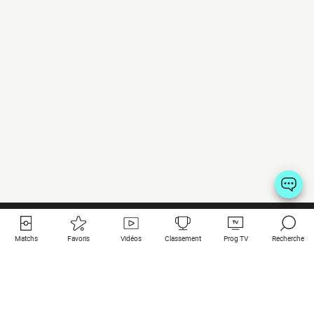
Matchs
Favoris
Vidéos
Classement
Prog TV
Recherche
Liens utiles
Clubs à la une
Tous les matchs
PSG
Matchs en live
Bayern Munich