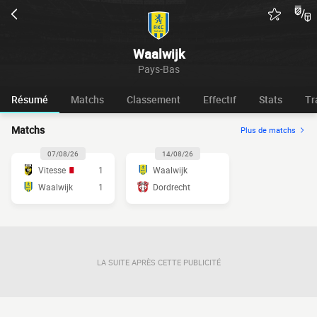
Waalwijk
Pays-Bas
Résumé
Matchs
Classement
Effectif
Stats
Tr
Matchs
Plus de matchs
07/08/26
14/08/26
Vitesse
1
Waalwijk
Waalwijk
1
Dordrecht
LA SUITE APRÈS CETTE PUBLICITÉ