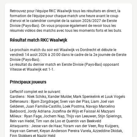
Retrouvez pour l'équipe RKC Waalwijk tous les résultats en direct, la
formation de l'équipe pour chaque match une heure avant le coup
d'envoi et le calendrier complet de la saison 2026/2027 de Eerste
Divisie (Pays-Bas). On vous propose également de revoir tous les
résumés vidéos des matchs avec tous les moments forts et les buts.
Résultat match RKC Waalwijk
Le prochain match du soir est Waalwijk vs Dordrecht et débute le
vendredi 14 août 2026 à 20:00 dans le cadre de la 2e journée de Eerste
Divisie (Pays-Bas).
Le résultat du dernier match en Eerste Divisie (Pays-Bas) opposant
Vitesse et Waalwijk est 1-1.
Principaux joueurs
L'effectif complet est le suivant:
Gardiens : Niek Schiks, Xander Mulder, Mark Spenkelink et Luuk Vogels
Défenseurs : Bjarn Zorgdrager, Sven van der Plas, Liam Joel van
Gelderen, Juan Familia-Castillo, Loek Postma, Navajo Marcelino
Bakboord, Jordy Adriana Jozefina de Wijs et Faissal Al Mazyani
Milieux : Ryan Fage, Jochem Nap, Thijs van Leeuwen, Stijn Spierings,
Rein van Hedel, Tim van de Loo et Quentin van Beekveld
Attaquants : Jesse van de Haar, Yoram van der Veen, Roy Kuijpers,
Haye van Gemert, Keyan Anderson Pereira Varela, Azzeddine Dkidak,
Finn Stokkers et Nazjir Held