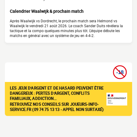
Calendrier Waalwijk & prochain match
Après Waalwijk vs Dordrecht, le prochain match sera Helmond vs
Waalwijk le vendredi 21 août 2026. Le coach Sander Duits révélera la
tactique et la compo quelques minutes plus tôt. L'équipe débute les
matchs en général avec un système de jeu en 4-4-2.
LES JEUX D'ARGENT ET DE HASARD PEUVENT ÊTRE
DANGEREUX : PERTES D'ARGENT, CONFLITS
FAMILIAUX, ADDICTION…
RETROUVEZ NOS CONSEILS SUR JOUEURS-INFO-
SERVICE.FR (09 74 75 13 13 - APPEL NON SURTAXÉ)