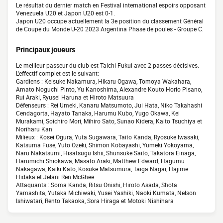
Le résultat du dernier match en Festival international espoirs opposant
Venezuela U20 et Japon U20 est 0-1.
Japon U20 occupe actuellement la 3e position du classement Général
de Coupe du Monde U-20 2023 Argentina Phase de poules - Groupe C.
Principaux joueurs
Le meilleur passeur du club est Taichi Fukui avec 2 passes décisives.
L'effectif complet est le suivant:
Gardiens : Keisuke Nakamura, Hikaru Ogawa, Tomoya Wakahara,
Amato Noguchi Pinto, Yu Kanoshima, Alexandre Kouto Horio Pisano,
Rui Araki, Ryusei Haruna et Hiroto Matsuura
Défenseurs : Rei Umeki, Kanaru Matsumoto, Jui Hata, Niko Takahashi
Cendagorta, Hayato Tanaka, Harumu Kubo, Yugo Okawa, Kei
Murakami, Soichiro Mori, Mihiro Sato, Sunao Kidera, Kaito Tsuchiya et
Noriharu Kan
Milieux : Kosei Ogura, Yuta Sugawara, Taito Kanda, Ryosuke Iwasaki,
Katsuma Fuse, Yuto Ozeki, Shimon Kobayashi, Yumeki Yokoyama,
Naru Nakatsumi, Hisatsugu Ishii, Shunsuke Saito, Takatora Einaga,
Harumichi Shiokawa, Masato Araki, Matthew Edward, Hagumu
Nakagawa, Kaiki Kato, Kosuke Matsumura, Taiga Nagai, Hajime
Hidaka et Jelani Ren McGhee
Attaquants : Soma Kanda, Ritsu Onishi, Hiroto Asada, Shota
Yamashita, Yutaka Michiwaki, Yusei Yashiki, Naoki Kumata, Nelson
Ishiwatari, Rento Takaoka, Sora Hiraga et Motoki Nishihara