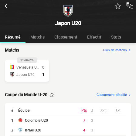
Japon U20
Résumé
Matchs
Classement
Effectif
Stats
Matchs
Plus de matchs
11/06/26
Venezuela U20
0
Japon U20
1
Coupe du Monde U-20
Classement détaillé
#
Équipe
Pts
J
Dom.
Ext.
1
Colombie U20
7
3
2
Israël U20
4
3