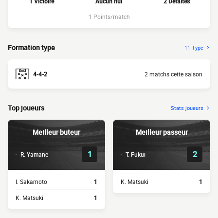
1 Victoire
Aucun nul
2 Défaites
1 Points/match
Formation type
11 Type
4-4-2
2 matchs cette saison
Top joueurs
Stats joueurs
Meilleur buteur
Meilleur passeur
1
2
R. Yamane
T. Fukui
I. Sakamoto
1
K. Matsuki
1
K. Matsuki
1