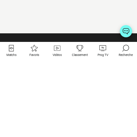
Matchs
Favoris
Vidéos
Classement
Prog TV
Recherche
Liens utiles
Clubs à la une
Tous les matchs
PSG
Matchs en live
Bayern Munich
Derniers résultats
Real Madrid
Matchs à venir
Inter
Match en streaming
Juventus
Contact
Manchester City
Mentions légales
Manchester United
Les amis de Foot Direct
Liverpool
Les guides de Foot Direct