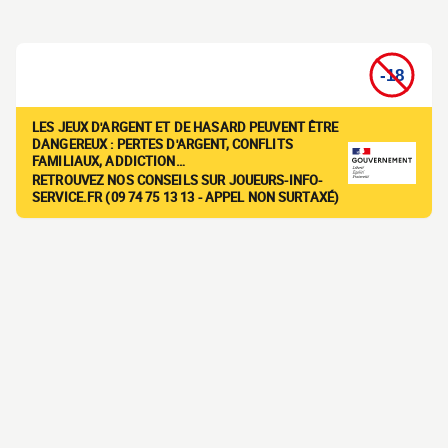
LES JEUX D'ARGENT ET DE HASARD PEUVENT ÊTRE
DANGEREUX : PERTES D'ARGENT, CONFLITS
FAMILIAUX, ADDICTION…
RETROUVEZ NOS CONSEILS SUR JOUEURS-INFO-
SERVICE.FR (09 74 75 13 13 - APPEL NON SURTAXÉ)