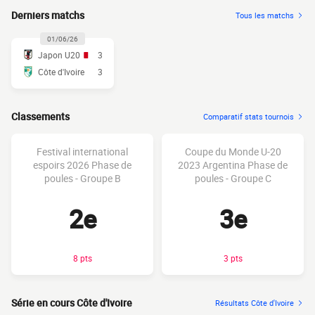
Derniers matchs
Tous les matchs
01/06/26
Japon U20
3
Côte d'Ivoire
3
Classements
Comparatif stats tournois
Festival international
Coupe du Monde U-20
espoirs 2026 Phase de
2023 Argentina Phase de
poules - Groupe B
poules - Groupe C
2e
3e
8 pts
3 pts
Série en cours Côte d'Ivoire
Résultats Côte d'Ivoire