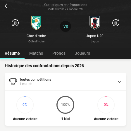
Statistiques confrontations
Côte d'Ivoire vs Japon U20
VS
Côte d'Ivoire
Japon U20
Côte d'Ivoire
Japon
Résumé
Matchs
Pronos
Joueurs
Historique des confrontations depuis 2026
Toutes compétitions
1 match
0%
100%
0%
Aucune victoire
1 Nul
Aucune victoire