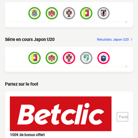
Série en cours Japon U20
Résultats Japon U20
Pariez sur le foot
Pariez
100€ de bonus offert