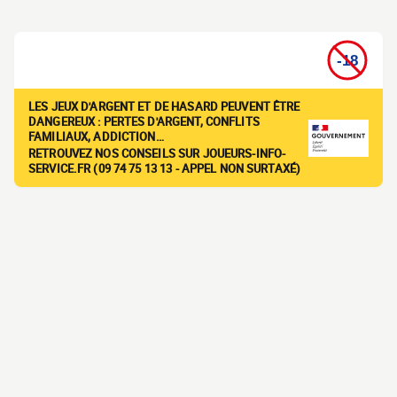
LES JEUX D'ARGENT ET DE HASARD PEUVENT ÊTRE
DANGEREUX : PERTES D'ARGENT, CONFLITS
FAMILIAUX, ADDICTION…
RETROUVEZ NOS CONSEILS SUR JOUEURS-INFO-
SERVICE.FR (09 74 75 13 13 - APPEL NON SURTAXÉ)