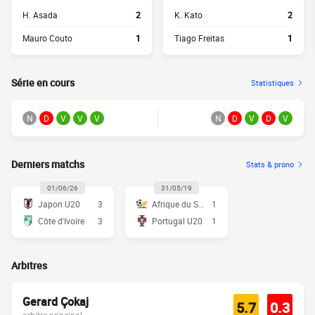
H. Asada
2
K. Kato
2
Mauro Couto
1
Tiago Freitas
1
Série en cours
Statistiques
N
D
V
V
V
N
D
V
D
V
Derniers matchs
Stats & prono
01/06/26
31/05/19
Japon U20
3
Afrique du Sud U20
1
Côte d'Ivoire
3
Portugal U20
1
Arbitres
Gerard Çokaj
5.7
0.3