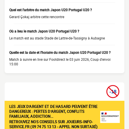
Quel est l'arbitre du match Japon U20 Portugal U20 ?
Gerard Çokaj arbitre cette rencontre
Où a lieu le match Japon U20 Portugal U20 ?
Le match est au stade Stade de Lattre-de-Tassigny à Aubagne
Quelle est la date et l'horaire du match Japon U20 Portugal U20 ?
Match à suivre en live sur Footdirect le 03 juin 2026, Coup d'envoi
15:00
LES JEUX D'ARGENT ET DE HASARD PEUVENT ÊTRE
DANGEREUX : PERTES D'ARGENT, CONFLITS
FAMILIAUX, ADDICTION…
RETROUVEZ NOS CONSEILS SUR JOUEURS-INFO-
SERVICE.FR (09 74 75 13 13 - APPEL NON SURTAXÉ)