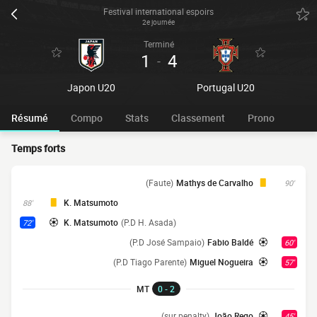
Festival international espoirs
2e journée
Terminé
1
4
-
Japon U20
Portugal U20
Résumé
Compo
Stats
Classement
Prono
Temps forts
(Faute)
Mathys de Carvalho
90'
K. Matsumoto
88'
K. Matsumoto
(P.D H. Asada)
72'
(P.D José Sampaio)
Fabio Baldé
60'
(P.D Tiago Parente)
Miguel Nogueira
57'
MT
0 - 2
(sur penalty)
João Rego
45'