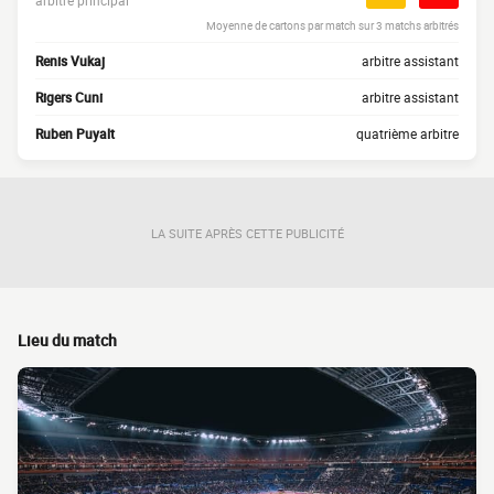
arbitre principal
Moyenne de cartons par match sur 3 matchs arbitrés
Renis Vukaj
arbitre assistant
Rigers Cuni
arbitre assistant
Ruben Puyalt
quatrième arbitre
LA SUITE APRÈS CETTE PUBLICITÉ
Lieu du match