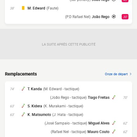
M. Edward
(Faute)
38'
(P.D Rafael Nel)
João Rego
30'
LA SUITE APRÈS CETTE PUBLICITÉ
Remplacements
Onze de départ
T. Kanda
(M. Edward - tactique)
74'
(João Rego - tactique)
Tiago Freitas
70'
S. Kidera
(K. Murakami - tactique)
63'
K. Matsumoto
(J. Hata - tactique)
63'
(José Sampaio - tactique)
Miguel Alves
62'
(Rafael Nel - tactique)
Mauro Couto
62'