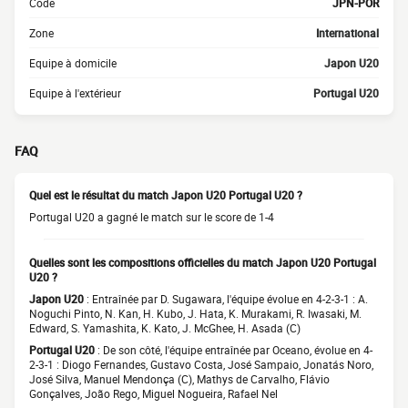
Code
JPN-POR
Zone
International
Equipe à domicile
Japon U20
Equipe à l'extérieur
Portugal U20
FAQ
Quel est le résultat du match Japon U20 Portugal U20 ?
Portugal U20 a gagné le match sur le score de 1-4
Quelles sont les compositions officielles du match Japon U20 Portugal
U20 ?
Japon U20
: Entraînée par D. Sugawara, l'équipe évolue en 4-2-3-1 : A.
Noguchi Pinto, N. Kan, H. Kubo, J. Hata, K. Murakami, R. Iwasaki, M.
Edward, S. Yamashita, K. Kato, J. McGhee, H. Asada (C)
Portugal U20
: De son côté, l'équipe entraînée par Oceano, évolue en 4-
2-3-1 : Diogo Fernandes, Gustavo Costa, José Sampaio, Jonatás Noro,
José Silva, Manuel Mendonça (C), Mathys de Carvalho, Flávio
Gonçalves, João Rego, Miguel Nogueira, Rafael Nel