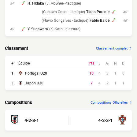
H. Hidaka
(J. McGhee - tactique)
54'
(Gustavo Costa - tactique)
Tiago Parente
46'
(Flávio Gonçalves - tactique)
Fabio Baldé
46'
Y. Sugawara
(K. Kato - blessure)
46'
Classement
Classement complet
#
Équipe
Pts
J
G
N
D
1
Portugal U20
10
4
3
1
0
3
Japon U20
7
4
2
1
1
Compositions
Compositions Officielles
4-2-3-1
4-2-3-1