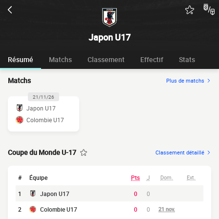
Japon U17
Résumé
Matchs
Classement
Effectif
Stats
Matchs
Plus de matchs
21/11/26
Japon U17
Colombie U17
Coupe du Monde U-17
Classement détaillé
#
Équipe
Pts
J
Dom.
Ext.
1
Japon U17
0
0
2
Colombie U17
0
0
21 nov.