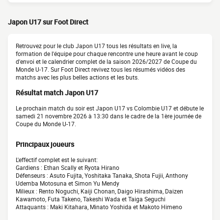
Japon U17 sur Foot Direct
Retrouvez pour le club Japon U17 tous les résultats en live, la
formation de l'équipe pour chaque rencontre une heure avant le coup
d'envoi et le calendrier complet de la saison 2026/2027 de Coupe du
Monde U-17. Sur Foot Direct revivez tous les résumés vidéos des
matchs avec les plus belles actions et les buts.
Résultat match Japon U17
Le prochain match du soir est Japon U17 vs Colombie U17 et débute le
samedi 21 novembre 2026 à 13:30 dans le cadre de la 1ère journée de
Coupe du Monde U-17.
Principaux joueurs
L'effectif complet est le suivant:
Gardiens : Ethan Scally et Ryota Hirano
Défenseurs : Asuto Fujita, Yoshitaka Tanaka, Shota Fujii, Anthony
Udemba Motosuna et Simon Yu Mendy
Milieux : Rento Noguchi, Kaiji Chonan, Daigo Hirashima, Daizen
Kawamoto, Futa Takeno, Takeshi Wada et Taiga Seguchi
Attaquants : Maki Kitahara, Minato Yoshida et Makoto Himeno