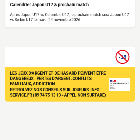
Calendrier Japon U17 & prochain match
Après Japon U17 vs Colombie U17, le prochain match sera Japon U17
vs Serbie U17 le mardi 24 novembre 2026.
LES JEUX D'ARGENT ET DE HASARD PEUVENT ÊTRE
DANGEREUX : PERTES D'ARGENT, CONFLITS
FAMILIAUX, ADDICTION…
RETROUVEZ NOS CONSEILS SUR JOUEURS-INFO-
SERVICE.FR (09 74 75 13 13 - APPEL NON SURTAXÉ)