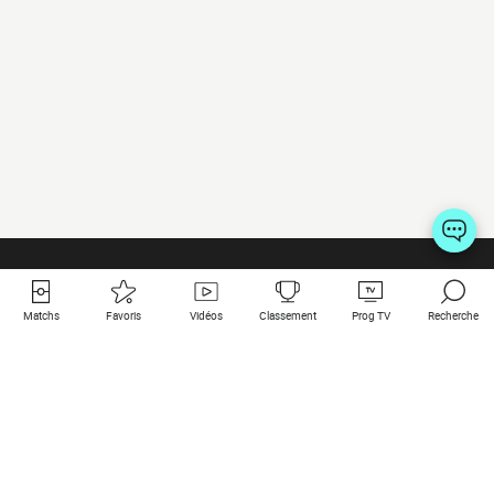
Matchs
Favoris
Vidéos
Classement
Prog TV
Recherche
Liens utiles
Clubs à la une
Tous les matchs
PSG
Matchs en live
Bayern Munich
Derniers résultats
Real Madrid
Matchs à venir
Inter
Match en streaming
Juventus
Contact
Manchester City