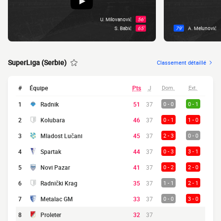
U. Milovanović
56'
S. Babić
65'
79'
A. Melunović
SuperLiga (Serbie)
Classement détaillé
#
Équipe
Pts
J
Dom.
Ext.
1
Radnik
51
37
0 - 0
0 - 1
2
Kolubara
46
37
0 - 1
1 - 0
3
Mladost Lučani
45
37
2 - 3
0 - 0
4
Spartak
44
37
0 - 3
3 - 1
5
Novi Pazar
41
37
0 - 2
2 - 0
6
Radnički Krag
35
37
1 - 1
2 - 1
7
Metalac GM
33
37
0 - 0
3 - 0
8
Proleter
32
37