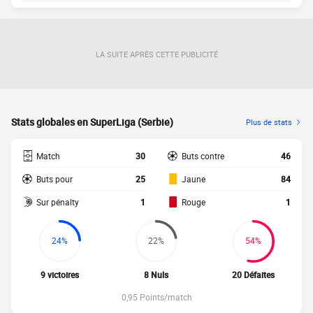
LA SUITE APRÈS CETTE PUBLICITÉ
Stats globales en SuperLiga (Serbie)
Plus de stats
Match
30
Buts contre
46
Buts pour
25
Jaune
84
Sur pénalty
1
Rouge
1
24%
22%
54%
9 victoires
8 Nuls
20 Défaites
0,95 Points/match