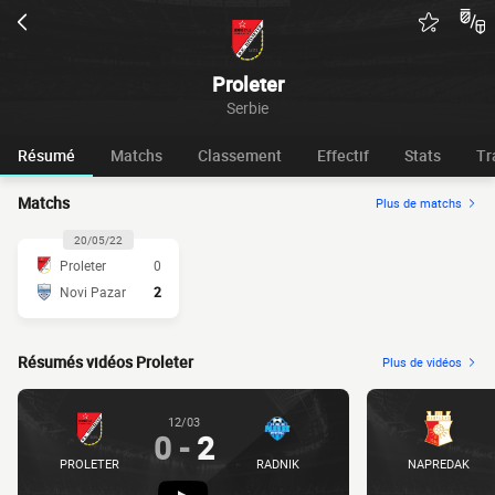
Proleter
Serbie
Résumé
Matchs
Classement
Effectif
Stats
Tr
Matchs
Plus de matchs
20/05/22
Proleter
0
Novi Pazar
2
Résumés vidéos Proleter
Plus de vidéos
12/03
0
-
2
PROLETER
RADNIK
NAPREDAK