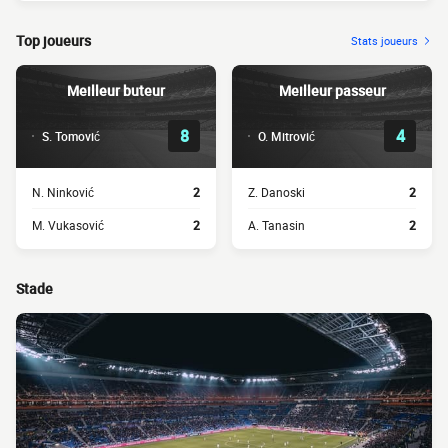
Top joueurs
Stats joueurs
Meilleur buteur
Meilleur passeur
8
4
S. Tomović
O. Mitrović
N. Ninković
2
Z. Danoski
2
M. Vukasović
2
A. Tanasin
2
Stade