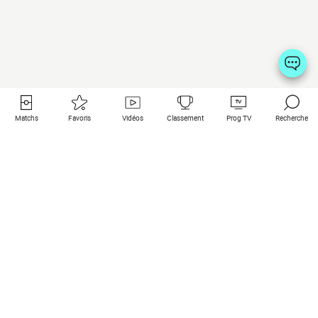
Matchs
Favoris
Vidéos
Classement
Prog TV
Recherche
LES JEUX D'ARGENT ET DE HASARD PEUVENT ÊTRE
DANGEREUX : PERTES D'ARGENT, CONFLITS
FAMILIAUX, ADDICTION…
RETROUVEZ NOS CONSEILS SUR JOUEURS-INFO-
SERVICE.FR (09 74 75 13 13 - APPEL NON SURTAXÉ)