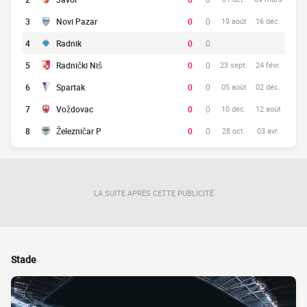
3
Novi Pazar
0
0
19 août
16 déc.
4
Radnik
0
0
5
Radnički Niš
0
0
23 sept.
24 févr.
6
Spartak
0
0
05 août
02 déc.
7
Voždovac
0
0
10 déc.
12 août
8
Železničar P
0
0
28 oct.
03 avr.
LA SUITE APRÈS CETTE PUBLICITÉ
Stade