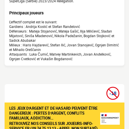
SuperLiga (Serbie) 2023/2024 Relégation.
Principaux joueurs
L'effectif complet est le suivant:
Gardiens : Andrija Kostić et Stefan Ranđelović
Défenseurs : Mateja Stojanović, Mateja Gašić, Ilija Milićević, Slađan
Mijatović, Siniša Mladenović, Nikola Padežanin, Bogdan Stojković et
Sadick Abubakar
Milieux : Haris Hajdarević, Stefan Ilić, Jovan Stanojević, Ognjen Dimitrić
et Mihailo Oreščanin
Attaquants : Luka Čumić, Matvey Martinkevich, Jovan Anđelković,
Ognjen Cvetković et Vukašin Bogdanović
LES JEUX D'ARGENT ET DE HASARD PEUVENT ÊTRE
DANGEREUX : PERTES D'ARGENT, CONFLITS
FAMILIAUX, ADDICTION…
RETROUVEZ NOS CONSEILS SUR JOUEURS-INFO-
SERVICE.FR (09 74 75 13 13 - APPEL NON SURTAXÉ)