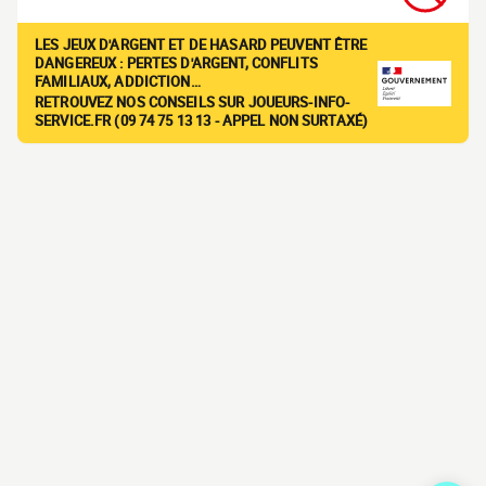
LES JEUX D'ARGENT ET DE HASARD PEUVENT ÊTRE
DANGEREUX : PERTES D'ARGENT, CONFLITS
FAMILIAUX, ADDICTION…
RETROUVEZ NOS CONSEILS SUR JOUEURS-INFO-
SERVICE.FR (09 74 75 13 13 - APPEL NON SURTAXÉ)