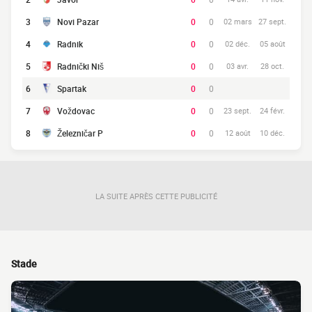
3
Novi Pazar
0
0
02 mars
27 sept.
4
Radnik
0
0
02 déc.
05 août
5
Radnički Niš
0
0
03 avr.
28 oct.
6
Spartak
0
0
7
Voždovac
0
0
23 sept.
24 févr.
8
Železničar P
0
0
12 août
10 déc.
LA SUITE APRÈS CETTE PUBLICITÉ
Stade