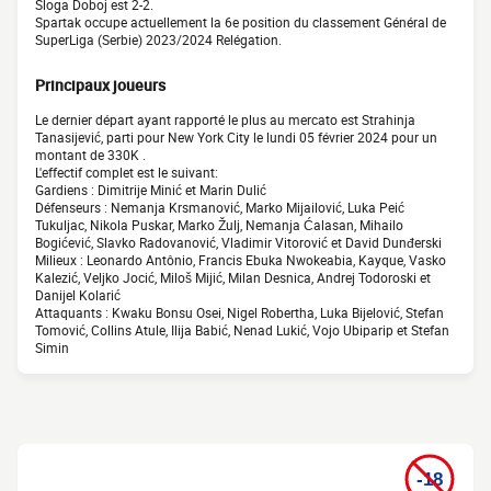
Sloga Doboj est 2-2.
Spartak occupe actuellement la 6e position du classement Général de
SuperLiga (Serbie) 2023/2024 Relégation.
Principaux joueurs
Le dernier départ ayant rapporté le plus au mercato est Strahinja
Tanasijević, parti pour New York City le lundi 05 février 2024 pour un
montant de 330K .
L'effectif complet est le suivant:
Gardiens : Dimitrije Minić et Marin Dulić
Défenseurs : Nemanja Krsmanović, Marko Mijailović, Luka Peić
Tukuljac, Nikola Puskar, Marko Žulj, Nemanja Ćalasan, Mihailo
Bogićević, Slavko Radovanović, Vladimir Vitorović et David Dunđerski
Milieux : Leonardo Antônio, Francis Ebuka Nwokeabia, Kayque, Vasko
Kalezić, Veljko Jocić, Miloš Mijić, Milan Desnica, Andrej Todoroski et
Danijel Kolarić
Attaquants : Kwaku Bonsu Osei, Nigel Robertha, Luka Bijelović, Stefan
Tomović, Collins Atule, Ilija Babić, Nenad Lukić, Vojo Ubiparip et Stefan
Simin