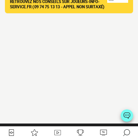
RETROUVEZ NOS CONSEILS SUR JOUEURS-INFO-
SERVICE.FR (09 74 75 13 13 - APPEL NON SURTAXÉ)