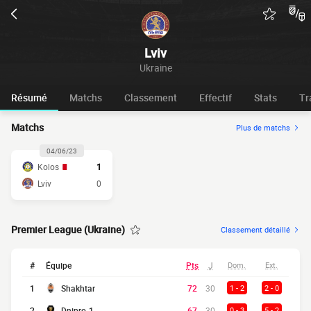
Lviv
Ukraine
Résumé
Matchs
Classement
Effectif
Stats
Tr
Matchs
Plus de matchs
04/06/23
Kolos
1
Lviv
0
Premier League (Ukraine)
Classement détaillé
#
Équipe
Pts
J
Dom.
Ext.
1
Shakhtar
72
30
1 - 2
2 - 0
2
Dnipro-1
67
30
0 - 3
5 - 2