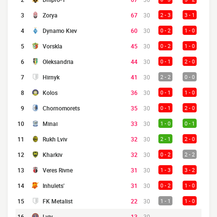
3
Zorya
67
30
2 - 3
3 - 1
4
Dynamo Kiev
60
30
0 - 2
1 - 0
5
Vorskla
45
30
0 - 2
1 - 0
6
Oleksandria
44
30
0 - 1
2 - 0
7
Hirnyk
41
30
2 - 2
0 - 0
8
Kolos
36
30
0 - 1
1 - 0
9
Chornomorets
35
30
0 - 1
2 - 0
10
Minai
33
30
1 - 0
0 - 1
11
Rukh Lviv
32
30
2 - 1
2 - 0
12
Kharkiv
32
30
0 - 2
2 - 2
13
Veres Rivne
31
30
1 - 3
3 - 2
14
Inhulets'
31
30
0 - 2
1 - 0
15
FK Metalist
22
30
1 - 1
1 - 0
16
Lviv
13
30