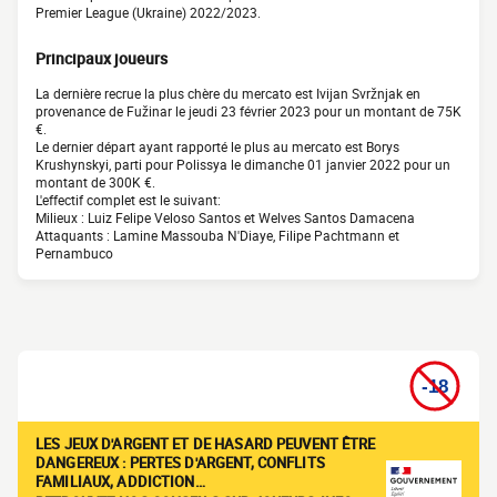
Premier League (Ukraine) 2022/2023.
Principaux joueurs
La dernière recrue la plus chère du mercato est Ivijan Svržnjak en
provenance de Fužinar le jeudi 23 février 2023 pour un montant de 75K
€.
Le dernier départ ayant rapporté le plus au mercato est Borys
Krushynskyi, parti pour Polissya le dimanche 01 janvier 2022 pour un
montant de 300K €.
L'effectif complet est le suivant:
Milieux : Luiz Felipe Veloso Santos et Welves Santos Damacena
Attaquants : Lamine Massouba N'Diaye, Filipe Pachtmann et
Pernambuco
LES JEUX D'ARGENT ET DE HASARD PEUVENT ÊTRE
DANGEREUX : PERTES D'ARGENT, CONFLITS
FAMILIAUX, ADDICTION…