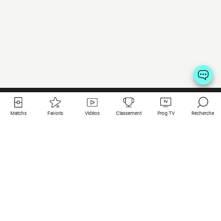
Matchs
Favoris
Vidéos
Classement
Prog TV
Recherche
Liens utiles
Clubs à la une
Tous les matchs
PSG
Matchs en live
Bayern Munich
Derniers résultats
Real Madrid
Matchs à venir
Inter
Match en streaming
Juventus
Contact
Manchester City
Mentions légales
Manchester United
Les amis de Foot Direct
Liverpool