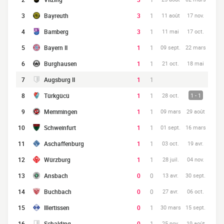
3
Bayreuth
3
1
11 août
17 nov.
4
Bamberg
3
1
11 mai
17 oct.
5
Bayern II
1
1
09 sept.
22 mars
6
Burghausen
1
1
21 oct.
18 mai
7
Augsburg II
1
1
8
Türkgücü
1
1
28 oct.
1 - 1
9
Memmingen
1
1
09 mars
29 août
10
Schweinfurt
1
1
01 sept.
16 mars
11
Aschaffenburg
1
1
03 oct.
19 avr.
12
Würzburg
1
1
28 juil.
04 nov.
13
Ansbach
0
0
13 avr.
30 sept.
14
Buchbach
0
0
27 avr.
06 oct.
15
Illertissen
0
1
30 mars
15 sept.
16
Schalding
0
1
25 nov.
19 août