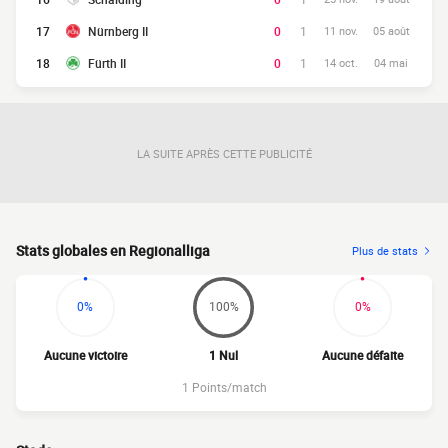
17
Nürnberg II
0
1
11 nov.
05 août
18
Fürth II
0
1
14 oct.
04 mai
LA SUITE APRÈS CETTE PUBLICITÉ
Stats globales en Regionalliga
Plus de stats
0%
100%
0%
Aucune victoire
1 Nul
Aucune défaite
1 Points/match