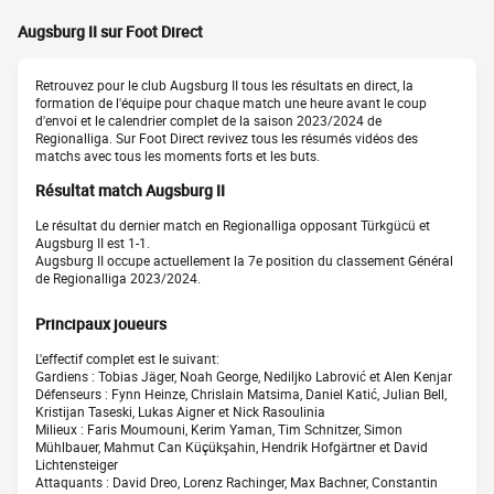
Augsburg II sur Foot Direct
Retrouvez pour le club Augsburg II tous les résultats en direct, la
formation de l'équipe pour chaque match une heure avant le coup
d'envoi et le calendrier complet de la saison 2023/2024 de
Regionalliga. Sur Foot Direct revivez tous les résumés vidéos des
matchs avec tous les moments forts et les buts.
Résultat match Augsburg II
Le résultat du dernier match en Regionalliga opposant Türkgücü et
Augsburg II est 1-1.
Augsburg II occupe actuellement la 7e position du classement Général
de Regionalliga 2023/2024.
Principaux joueurs
L'effectif complet est le suivant:
Gardiens : Tobias Jäger, Noah George, Nediljko Labrović et Alen Kenjar
Défenseurs : Fynn Heinze, Chrislain Matsima, Daniel Katić, Julian Bell,
Kristijan Taseski, Lukas Aigner et Nick Rasoulinia
Milieux : Faris Moumouni, Kerim Yaman, Tim Schnitzer, Simon
Mühlbauer, Mahmut Can Küçükşahin, Hendrik Hofgärtner et David
Lichtensteiger
Attaquants : David Dreo, Lorenz Rachinger, Max Bachner, Constantin