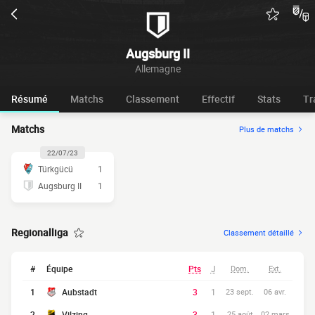
Augsburg II
Allemagne
Résumé
Matchs
Classement
Effectif
Stats
Tr
Matchs
Plus de matchs
22/07/23
Türkgücü
1
Augsburg II
1
Regionalliga
Classement détaillé
#
Équipe
Pts
J
Dom.
Ext.
1
Aubstadt
3
1
23 sept.
06 avr.
2
Vilzing
3
1
25 août
02 mars