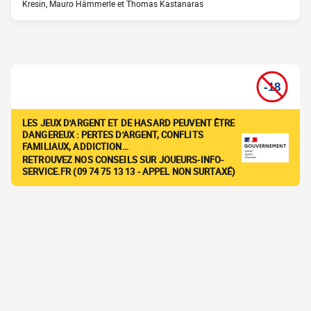
Kresin, Mauro Hämmerle et Thomas Kastanaras
LES JEUX D'ARGENT ET DE HASARD PEUVENT ÊTRE
DANGEREUX : PERTES D'ARGENT, CONFLITS
FAMILIAUX, ADDICTION…
RETROUVEZ NOS CONSEILS SUR JOUEURS-INFO-
SERVICE.FR (09 74 75 13 13 - APPEL NON SURTAXÉ)