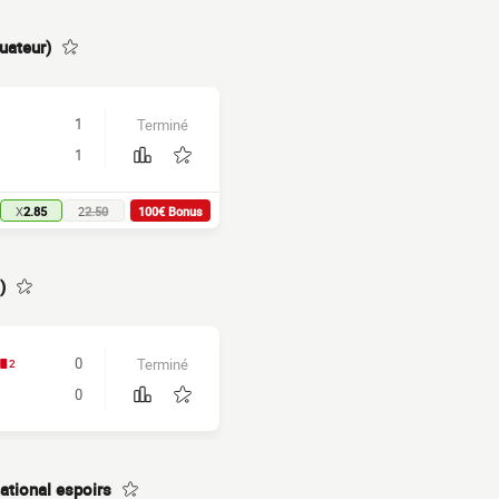
uateur)
1
Terminé
1
X
2.85
2
2.50
100€ Bonus
)
0
Terminé
2
0
national espoirs