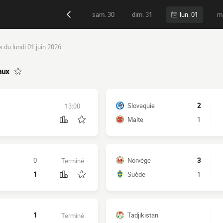
sam. 30
dim. 31
ma
lun. 01
 du lundi 01 juin 2026
aux
Slovaquie
2
13:00
Malte
1
0
Norvège
3
Terminé
1
Suède
1
1
Tadjikistan
Terminé