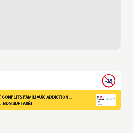
, CONFLITS FAMILIAUX, ADDICTION…
EL NON SURTAXÉ)