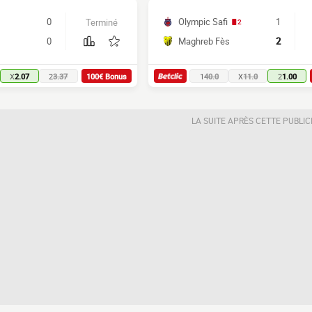
0
Olympic Safi
1
Terminé
2
0
Maghreb Fès
2
X
2.07
2
3.37
100€ Bonus
1
40.0
X
11.0
2
1.00
LA SUITE APRÈS CETTE PUBLIC