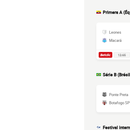
Primera A (Éq
Leones
Macará
1
2.65
Série B (Brésil
Ponte Preta
Botafogo SP
Festival inter