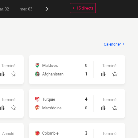
15 directs
r. 02
mer. 03
Calendrier
Maldives
0
Terminé
Terminé
Afghanistan
1
Turquie
4
Terminé
Terminé
Macédoine
0
Colombie
3
Annulé
Terminé