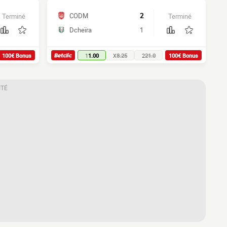
CODM
2
Terminé
Terminé
Dcheïra
1
100€ Bonus
1
1.00
X
8.25
2
21.0
100€ Bonus
ITÉ