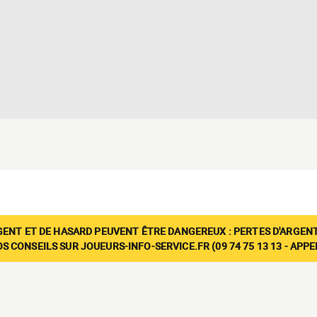
GENT ET DE HASARD PEUVENT ÊTRE DANGEREUX : PERTES D'ARGENT
 CONSEILS SUR JOUEURS-INFO-SERVICE.FR (09 74 75 13 13 - APP