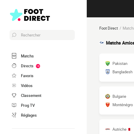
Foot Direct
Matchs
Rechercher
Matchs Amic
Matchs
Pakistan
Directs
15
Bangladesh
Favoris
Vidéos
Classement
Bulgarie
Monténégro
Prog TV
Réglages
Autriche