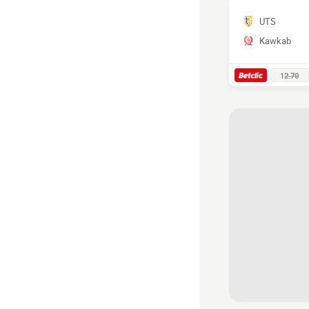
UTS
Kawkab
1
2.70