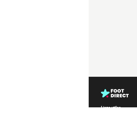
Liens utiles
Tous les matchs
Matchs en live
Derniers résultats