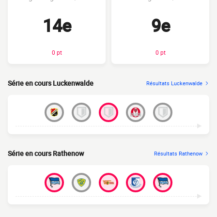
14e
9e
0 pt
0 pt
Série en cours Luckenwalde
Résultats Luckenwalde
Série en cours Rathenow
Résultats Rathenow