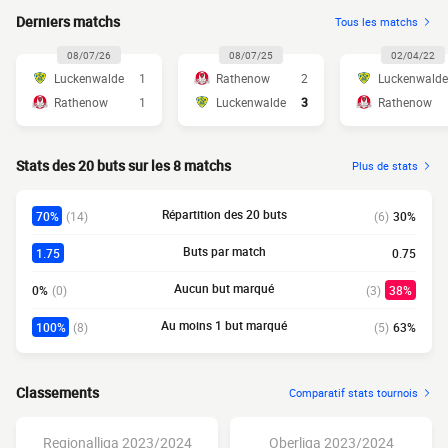
Derniers matchs
Tous les matchs
08/07/26
08/07/25
02/04/22
Luckenwalde
1
Rathenow
2
Luckenwalde
Rathenow
1
Luckenwalde
3
Rathenow
Stats des 20 buts sur les 8 matchs
Plus de stats
Répartition des 20 buts
70%
(14)
(6)
30%
Buts par match
1.75
0.75
Aucun but marqué
0%
(0)
(3)
38%
Au moins 1 but marqué
100%
(8)
(5)
63%
Classements
Comparatif stats tournois
Regionalliga 2023/2024
Oberliga 2023/2024