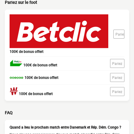
Pariez sur le foot
Pariez
100€ de bonus offert
Pariez
100€ de bonus offert
100€ de bonus offert
Pariez
Pariez
100€ de bonus offert
FAQ
Quand a lieu le prochain match entre Danemark et Rép. Dém. Congo ?