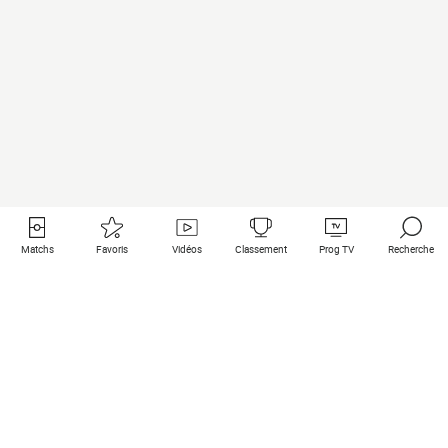
Matchs
Favoris
Vidéos
Classement
Prog TV
Recherche
Liens utiles
Clubs à la une
Tous les matchs
PSG
Matchs en live
Bayern Munich
Derniers résultats
Real Madrid
Matchs à venir
Inter
Match en streaming
Juventus