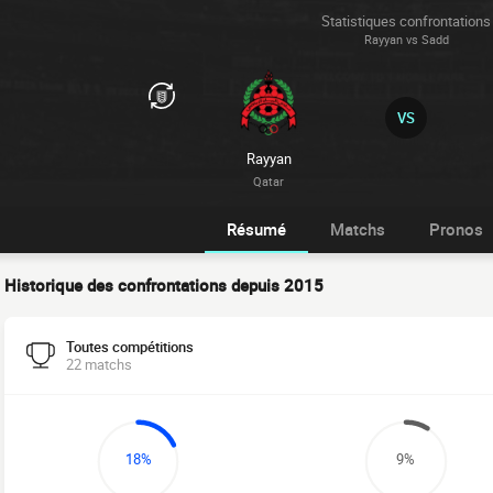
Statistiques confrontations
Rayyan vs Sadd
VS
Rayyan
Qatar
Résumé
Matchs
Pronos
Historique des confrontations depuis 2015
Toutes compétitions
22 matchs
18%
9%