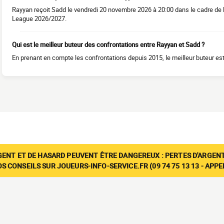
Rayyan reçoit Sadd le vendredi 20 novembre 2026 à 20:00 dans le cadre de la
League 2026/2027.
Qui est le meilleur buteur des confrontations entre Rayyan et Sadd ?
En prenant en compte les confrontations depuis 2015, le meilleur buteur e
GENT ET DE HASARD PEUVENT ÊTRE DANGEREUX : PERTES D'ARGENT
 CONSEILS SUR JOUEURS-INFO-SERVICE.FR (09 74 75 13 13 - APP