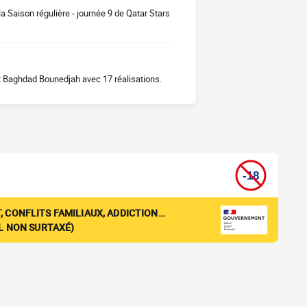
 Saison régulière - journée 9 de Qatar Stars
st Baghdad Bounedjah avec 17 réalisations.
, CONFLITS FAMILIAUX, ADDICTION…
EL NON SURTAXÉ)