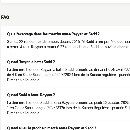
FAQ
Qui a l'avantage dans les matchs entre Rayyan et Sadd ?
Sur les 22 rencontres disputées depuis 2015, Al Sadd a remporté le duel cont
a perdu 4 fois. Rayyan a marqué 23 fois tandis que Sadd a trouvé le chemin d
Quand Rayyan a battu Sadd ?
La dernière fois que Rayyan a battu Sadd remonte au dimanche 28 avril 2024
de 4-0 en Qatar Stars League 2023/2024 lors de la Saison régulière - journé
Direct en cliquant ici.
Quand Sadd a battu Rayyan ?
La dernière fois que Sadd a battu Rayyan remonte au jeudi 30 octobre 2025.
1 en Qatar Stars League 2025/2026 lors de la Saison Régulière - journée 9.
Direct en cliquant ici.
Quand a lieu le prochain match entre Rayyan et Sadd ?