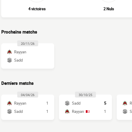
4 victoires
2 Nuls
Prochains matchs
20/11/26
Rayyan
Sadd
Derniers matchs
04/04/26
30/10/25
Rayyan
1
Sadd
5
R
Sadd
1
Rayyan
1
S
2