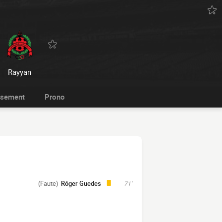
Rayyan
ssement
Prono
(Faute)
Róger Guedes
71'