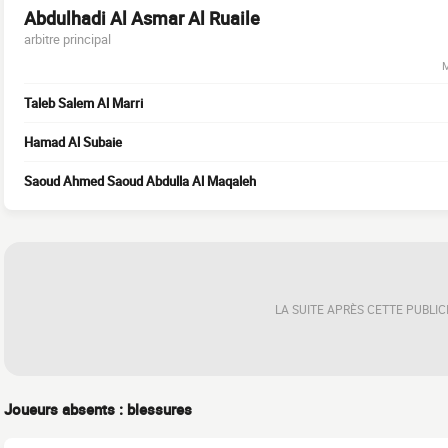
Abdulhadi Al Asmar Al Ruaile
arbitre principal
M
Taleb Salem Al Marri
Hamad Al Subaie
Saoud Ahmed Saoud Abdulla Al Maqaleh
LA SUITE APRÈS CETTE PUBLIC
Joueurs absents : blessures