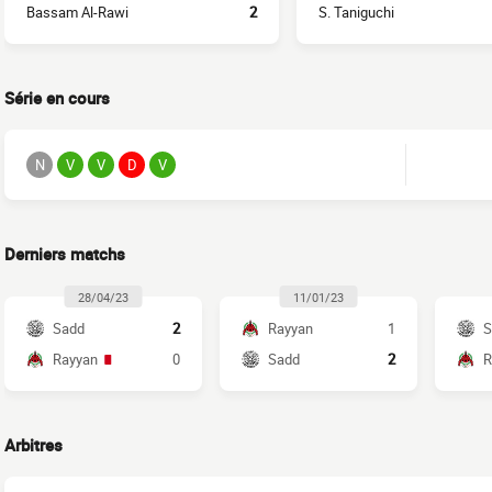
Bassam Al-Rawi
2
S. Taniguchi
Série en cours
N
V
V
D
V
Derniers matchs
28/04/23
11/01/23
Sadd
2
Rayyan
1
S
Rayyan
0
Sadd
2
R
Arbitres