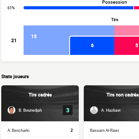
Possession
61%
Tirs
15
21
6
5
Stats joueurs
Tirs cadrés
Tirs non cadrés
3
B. Bounedjah
A. Hazbavi
A. Bencharki
2
Bassam Al-Rawi