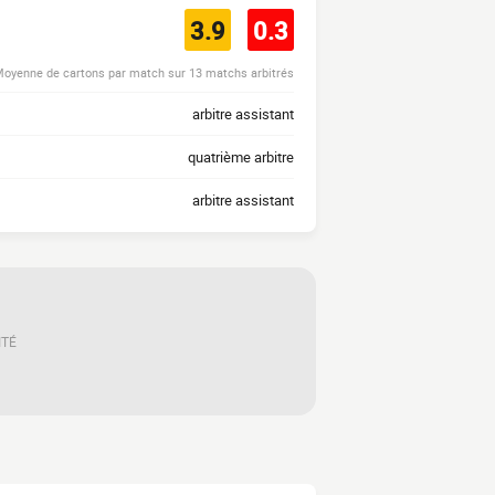
3.9
0.3
oyenne de cartons par match sur 13 matchs arbitrés
arbitre assistant
quatrième arbitre
arbitre assistant
ITÉ