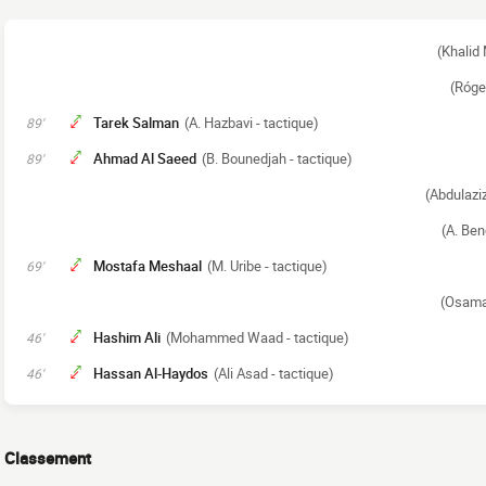
(Khalid 
(Róge
Tarek Salman
(A. Hazbavi - tactique)
89'
Ahmad Al Saeed
(B. Bounedjah - tactique)
89'
(Abdulaziz
(A. Ben
Mostafa Meshaal
(M. Uribe - tactique)
69'
(Osamah
Hashim Ali
(Mohammed Waad - tactique)
46'
Hassan Al-Haydos
(Ali Asad - tactique)
46'
Classement