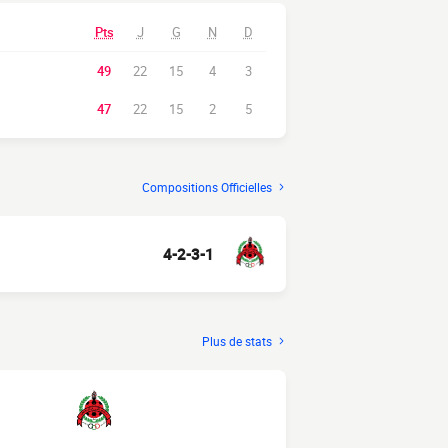
Pts
J
G
N
D
49
22
15
4
3
47
22
15
2
5
Compositions Officielles
4-2-3-1
Plus de stats