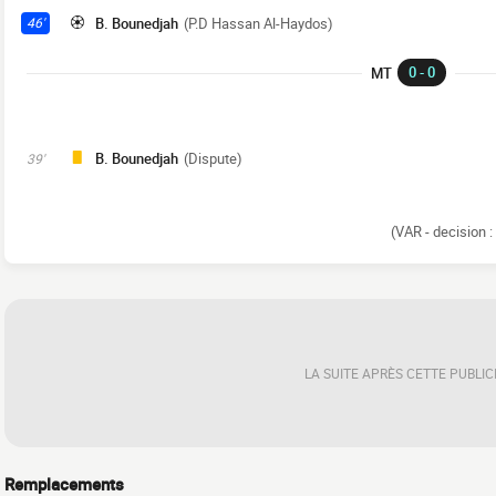
B. Bounedjah
(P.D Hassan Al-Haydos)
46'
0 - 0
MT
B. Bounedjah
(Dispute)
39'
(VAR - decision :
LA SUITE APRÈS CETTE PUBLIC
Remplacements