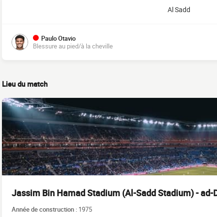
Al Sadd
Paulo Otavio
Blessure au pied/à la cheville
Lieu du match
Jassim Bin Hamad Stadium (Al-Sadd Stadium) - ad-
Année de construction :
1975