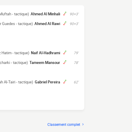
Muftah - tactique)
Ahmed Al Minhali
90+3'
r Guedes - tactique)
Ahmed Al Rawi
90+3'
 Hatim - tactique)
Naif Al-Hadhrami
79'
charki - tactique)
Tameem Mansour
78'
 Al-Tairi - tactique)
Gabriel Pereira
62'
Classement complet