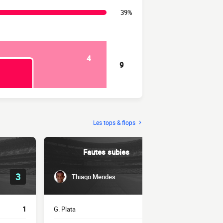
39%
4
9
Les tops & flops
Fautes subies
3
4
Thiago Mendes
Khalid
1
G. Plata
2
A. Bencharki