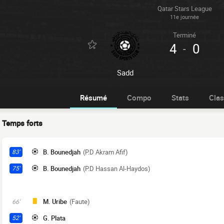
Qatar Stars League
11e journée
Terminé
4
0
-
Sadd
Résumé
Compo
Stats
Cla
Temps forts
B. Bounedjah
(P.D Akram Afif)
83'
B. Bounedjah
(P.D Hassan Al-Haydos)
75'
M. Uribe
(Faute)
66'
G. Plata
52'