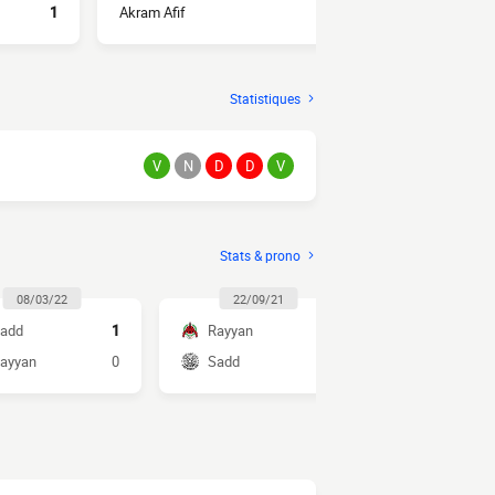
1
Akram Afif
2
Naif Al-Hadh
Statistiques
V
N
D
D
V
Stats & prono
08/03/22
22/09/21
06/04/2
add
1
Rayyan
2
Sadd
ayyan
0
Sadd
4
Rayyan