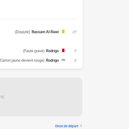
(Dispute)
Bassam Al-Rawi
39'
(Faute grave)
Rodrigo
9'
 Carton jaune devient rouge)
Rodrigo
8'
ITÉ
Onze de départ