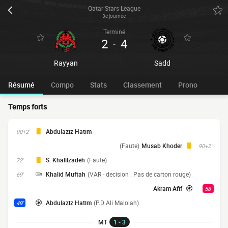
Qatar Stars League
3e journée
Terminé
2
4
-
Rayyan
Sadd
Résumé
Compo
Stats
Classement
Prono
Temps forts
Abdulaziz Hatim
90+2'
(Faute)
Musab Khoder
90+2'
S. Khalilzadeh
(Faute)
72'
Khalid Muftah
(VAR - decision : Pas de carton rouge)
69'
Akram Afif
58'
Abdulaziz Hatim
(P.D Ali Malolah)
49'
MT
1 - 3