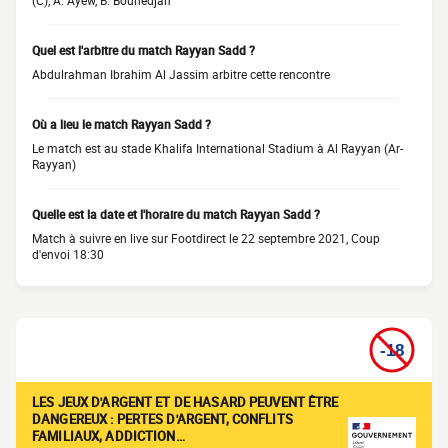
(C), A. Ayew, B. Bounedjah
Quel est l'arbitre du match Rayyan Sadd ?
Abdulrahman Ibrahim Al Jassim arbitre cette rencontre
Où a lieu le match Rayyan Sadd ?
Le match est au stade Khalifa International Stadium à Al Rayyan (Ar-
Rayyan)
Quelle est la date et l'horaire du match Rayyan Sadd ?
Match à suivre en live sur Footdirect le 22 septembre 2021, Coup
d'envoi 18:30
LES JEUX D'ARGENT ET DE HASARD PEUVENT ÊTRE
DANGEREUX : PERTES D'ARGENT, CONFLITS
FAMILIAUX, ADDICTION…