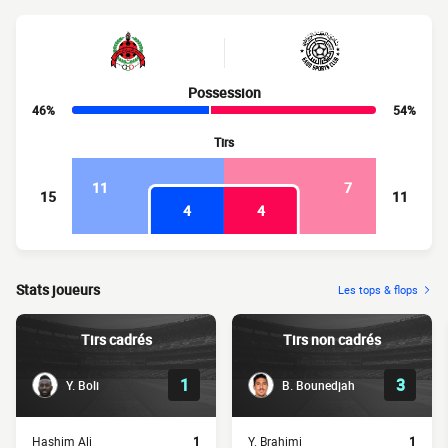
Possession
46%
54%
Tirs
11
7
15
11
4
4
Stats joueurs
Les tops & flops
Tirs cadrés
Tirs non cadrés
1
3
Y. Boli
B. Bounedjah
Hashim Ali
1
Y. Brahimi
1