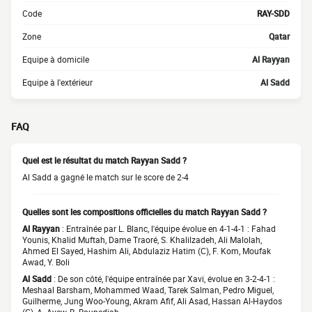
Code
RAY-SDD
Zone
Qatar
Equipe à domicile
Al Rayyan
Equipe à l'extérieur
Al Sadd
FAQ
Quel est le résultat du match Rayyan Sadd ?
Al Sadd a gagné le match sur le score de 2-4
Quelles sont les compositions officielles du match Rayyan Sadd ?
Al Rayyan
: Entraînée par L. Blanc, l'équipe évolue en 4-1-4-1 : Fahad
Younis, Khalid Muftah, Dame Traoré, S. Khalilzadeh, Ali Malolah,
Ahmed El Sayed, Hashim Ali, Abdulaziz Hatim (C), F. Kom, Moufak
Awad, Y. Boli
Al Sadd
: De son côté, l'équipe entraînée par Xavi, évolue en 3-2-4-1 :
Meshaal Barsham, Mohammed Waad, Tarek Salman, Pedro Miguel,
Guilherme, Jung Woo-Young, Akram Afif, Ali Asad, Hassan Al-Haydos