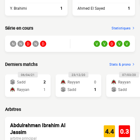
Y. Brahimi
1
Ahmed El Sayed
1
Série en cours
Statistiques
N
N
D
N
D
V
V
D
V
V
Derniers matchs
Stats & prono
06/04/21
23/12/20
07/03/20
Sadd
2
Rayyan
0
Rayyan
Rayyan
1
Sadd
1
Sadd
Arbitres
Abdulrahman Ibrahim Al
4.4
0.3
Jassim
arbitre principal