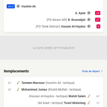
Hashim Ali
45+2'
A. Ayew
24'
(P.D Akram Afif)
B. Bounedjah
21'
(P.D Tarek Salman)
Hassan Al-Haydos
4'
LA SUITE APRÈS CETTE PUBLICITÉ
Remplacements
Onze de départ
Tameem Mansour
(Hashim Ali - tactique)
80'
Mohammad Jumaa
(Khalid Muftah - tactique)
80'
(Hassan Al-Haydos - tactique)
Mahdi Salem
80'
(Ali Asad - tactique)
Yusuf Abdurisag
70'