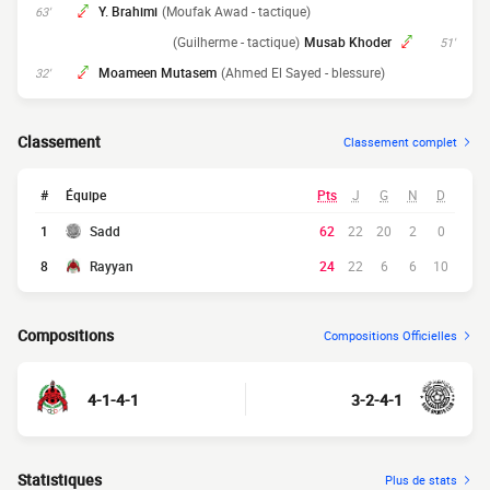
Y. Brahimi
(Moufak Awad - tactique)
63'
(Guilherme - tactique)
Musab Khoder
51'
Moameen Mutasem
(Ahmed El Sayed - blessure)
32'
Classement
Classement complet
#
Équipe
Pts
J
G
N
D
1
Sadd
62
22
20
2
0
8
Rayyan
24
22
6
6
10
Compositions
Compositions Officielles
4-1-4-1
3-2-4-1
Statistiques
Plus de stats