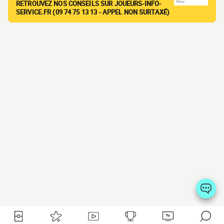
RETROUVEZ NOS CONSEILS SUR JOUEURS-INFO-
SERVICE.FR (09 74 75 13 13 - APPEL NON SURTAXÉ)