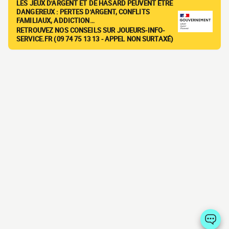
LES JEUX D'ARGENT ET DE HASARD PEUVENT ÊTRE
DANGEREUX : PERTES D'ARGENT, CONFLITS
FAMILIAUX, ADDICTION…
RETROUVEZ NOS CONSEILS SUR JOUEURS-INFO-
SERVICE.FR (09 74 75 13 13 - APPEL NON SURTAXÉ)