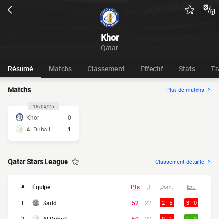
Khor
Qatar
Résumé
Matchs
Classement
Effectif
Stats
Tr
Matchs
Plus de matchs
18/04/25
Khor
0
Al Duhail
1
Qatar Stars League
Classement détaillé
#
Équipe
Pts
J
Dom.
Ext.
1
Sadd
52
22
2 - 5
3 - 0
2
Al Duhail
50
22
0 - 1
1 - 2