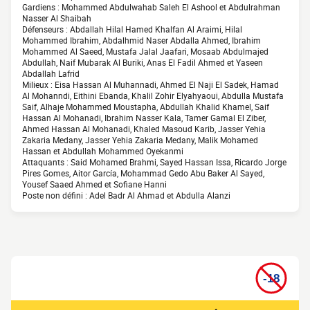
Gardiens : Mohammed Abdulwahab Saleh El Ashool et Abdulrahman
Nasser Al Shaibah
Défenseurs : Abdallah Hilal Hamed Khalfan Al Araimi, Hilal
Mohammed Ibrahim, Abdalhmid Naser Abdalla Ahmed, Ibrahim
Mohammed Al Saeed, Mustafa Jalal Jaafari, Mosaab Abdulmajed
Abdullah, Naif Mubarak Al Buriki, Anas El Fadil Ahmed et Yaseen
Abdallah Lafrid
Milieux : Eisa Hassan Al Muhannadi, Ahmed El Naji El Sadek, Hamad
Al Mohanndi, Eithini Ebanda, Khalil Zohir Elyahyaoui, Abdulla Mustafa
Saif, Alhaje Mohammed Moustapha, Abdullah Khalid Khamel, Saif
Hassan Al Mohanadi, Ibrahim Nasser Kala, Tamer Gamal El Ziber,
Ahmed Hassan Al Mohanadi, Khaled Masoud Karib, Jasser Yehia
Zakaria Medany, Jasser Yehia Zakaria Medany, Malik Mohamed
Hassan et Abdullah Mohammed Oyekanmi
Attaquants : Said Mohamed Brahmi, Sayed Hassan Issa, Ricardo Jorge
Pires Gomes, Aitor García, Mohammad Gedo Abu Baker Al Sayed,
Yousef Saaed Ahmed et Sofiane Hanni
Poste non défini : Adel Badr Al Ahmad et Abdulla Alanzi