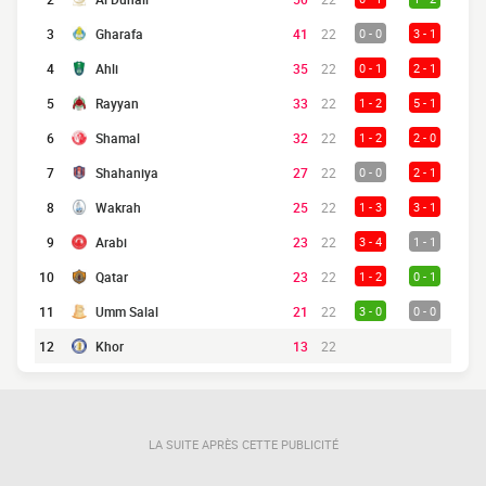
3
Gharafa
41
22
0 - 0
3 - 1
4
Ahli
35
22
0 - 1
2 - 1
5
Rayyan
33
22
1 - 2
5 - 1
6
Shamal
32
22
1 - 2
2 - 0
7
Shahaniya
27
22
0 - 0
2 - 1
8
Wakrah
25
22
1 - 3
3 - 1
9
Arabi
23
22
3 - 4
1 - 1
10
Qatar
23
22
1 - 2
0 - 1
11
Umm Salal
21
22
3 - 0
0 - 0
12
Khor
13
22
LA SUITE APRÈS CETTE PUBLICITÉ