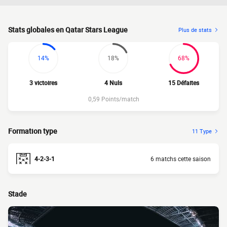
Stats globales en Qatar Stars League
Plus de stats
14%
18%
68%
3 victoires
4 Nuls
15 Défaites
0,59 Points/match
Formation type
11 Type
4-2-3-1
6 matchs cette saison
Stade