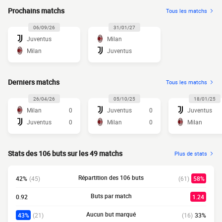
Prochains matchs
Tous les matchs
06/09/26
31/01/27
Juventus
Milan
Milan
Juventus
Derniers matchs
Tous les matchs
26/04/26
05/10/25
18/01/25
Milan
0
Juventus
0
Juventus
Juventus
0
Milan
0
Milan
Stats des 106 buts sur les 49 matchs
Plus de stats
Répartition des 106 buts
42%
(45)
(61)
58%
Buts par match
0.92
1.24
Aucun but marqué
43%
(21)
(16)
33%