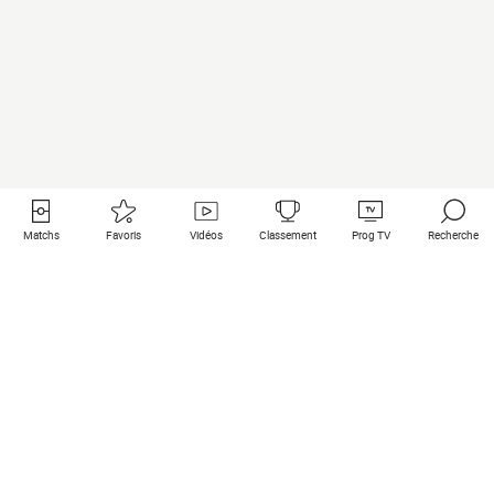
Matchs
Favoris
Vidéos
Classement
Prog TV
Recherche
Liens utiles
Clubs à la une
Tous les matchs
PSG
Matchs en live
Bayern Munich
Derniers résultats
Real Madrid
Matchs à venir
Inter
Match en streaming
Juventus
Contact
Manchester City
Mentions légales
Manchester United