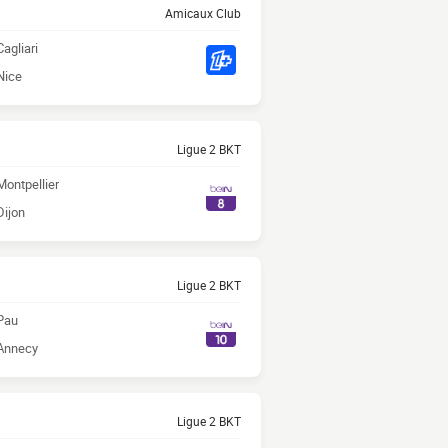
Amicaux Club
Cagliari
Nice
Ligue 2 BKT
Montpellier
Dijon
Ligue 2 BKT
Pau
Annecy
Ligue 2 BKT