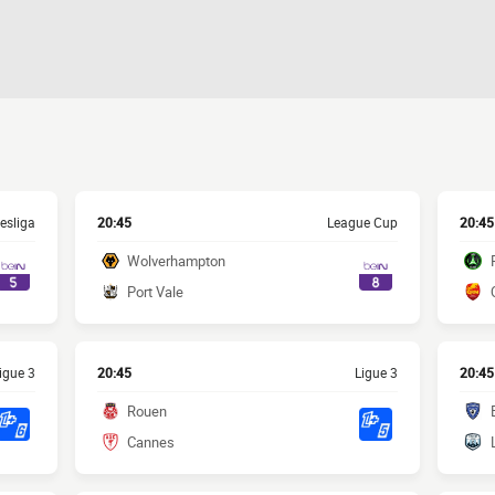
esliga
20:45
League Cup
20:45
Wolverhampton
Port Vale
igue 3
20:45
Ligue 3
20:45
Rouen
Cannes