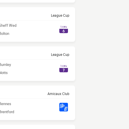
League Cup
Sheff Wed
Bolton
League Cup
Burnley
Notts
Amicaux Club
Rennes
Brentford