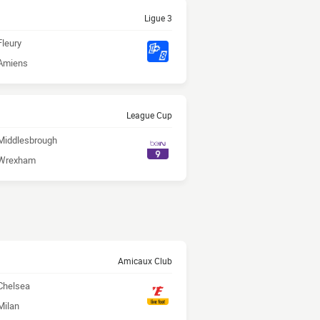
Ligue 3
Fleury
Amiens
League Cup
Middlesbrough
Wrexham
Amicaux Club
Chelsea
Milan