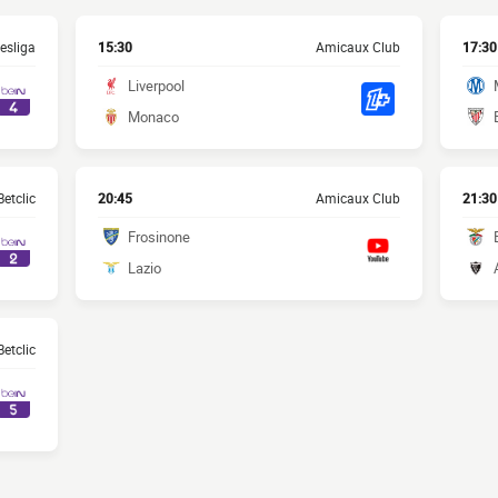
esliga
15:30
Amicaux Club
17:30
Liverpool
Monaco
etclic
20:45
Amicaux Club
21:30
Frosinone
Lazio
etclic