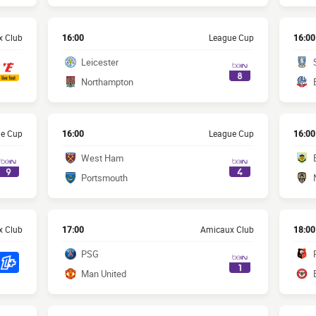
 Club
16:00
League Cup
16:00
Leicester
Northampton
e Cup
16:00
League Cup
16:00
West Ham
Portsmouth
 Club
17:00
Amicaux Club
18:00
PSG
Man United