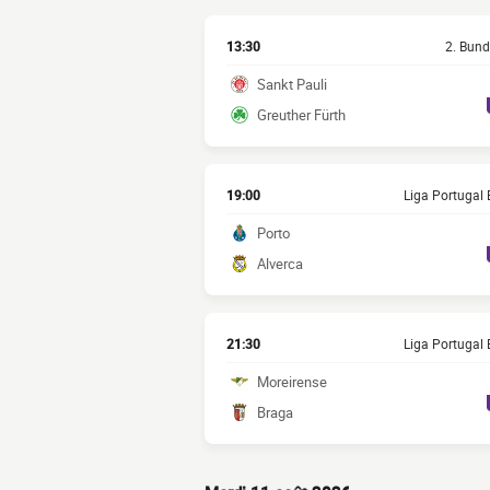
13:30
2. Bund
Sankt Pauli
Greuther Fürth
19:00
Liga Portugal B
Porto
Alverca
21:30
Liga Portugal B
Moreirense
Braga