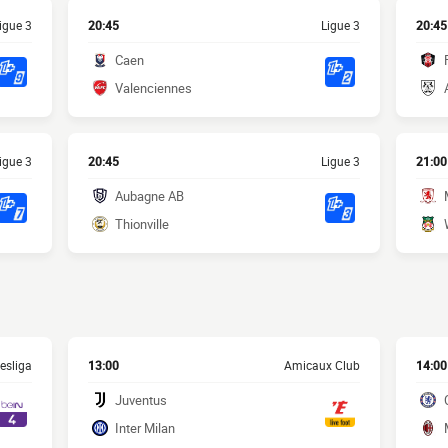
igue 3
20:45
Ligue 3
20:45
Caen
Valenciennes
igue 3
20:45
Ligue 3
21:00
Aubagne AB
Thionville
esliga
13:00
Amicaux Club
14:00
Juventus
Inter Milan