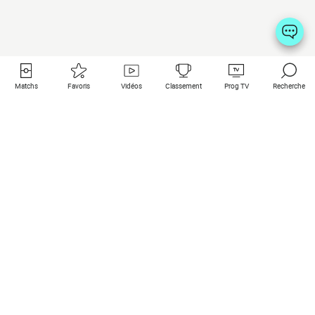
Matchs
Favoris
Vidéos
Classement
Prog TV
Recherche
Liens utiles
Clubs à la une
Tous les matchs
PSG
Matchs en live
Bayern Munich
Derniers résultats
Real Madrid
Matchs à venir
Inter
Match en streaming
Juventus
Contact
Manchester City
Mentions légales
Manchester United
Les amis de Foot Direct
Liverpool