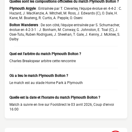
Quelles sont les compositions officielles du match Plymouth Bolton ?
Plymouth Argyle
: Entraînée par T. Cleverley, l'équipe évolue en 4-4-2 : C.
Hazard, J. MacKenzie, A. Mitchell, M. Ross, J. Edwards (C), O. Dale, H.
Kane, M. Boateng, R. Curtis, A. Pepple, O. Oseni
Bolton Wanderers
: De son côté, l'équipe entraînée par S. Schumacher,
évolue en 4-2-3-1 : J. Bonham, M. Conway, G. Johnston, E. Toal (C), J.
Osei-Tutu, Ruben Rodrigues, J. Sheehan, T. Gale, J. Kenny, J. McAtee, S.
Dalby
Quel est l'arbitre du match Plymouth Bolton ?
Charles Breakspear arbitre cette rencontre
Où a lieu le match Plymouth Bolton ?
Le match est au stade Home Park à Plymouth
Quelle est la date et l'horaire du match Plymouth Bolton ?
Match à suivre en live sur Footdirect le 03 avril 2026, Coup d'envoi
16:00