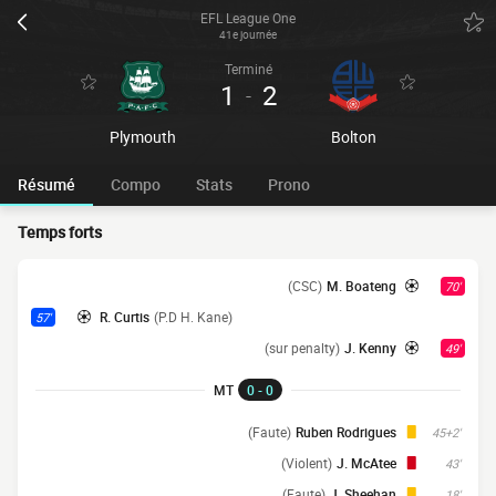
EFL League One
41e journée
Terminé
1
2
-
Plymouth
Bolton
Résumé
Compo
Stats
Prono
Temps forts
(CSC)
M. Boateng
70'
R. Curtis
(P.D H. Kane)
57'
(sur penalty)
J. Kenny
49'
MT
0 - 0
(Faute)
Ruben Rodrigues
45+2'
(Violent)
J. McAtee
43'
(Faute)
J. Sheehan
18'