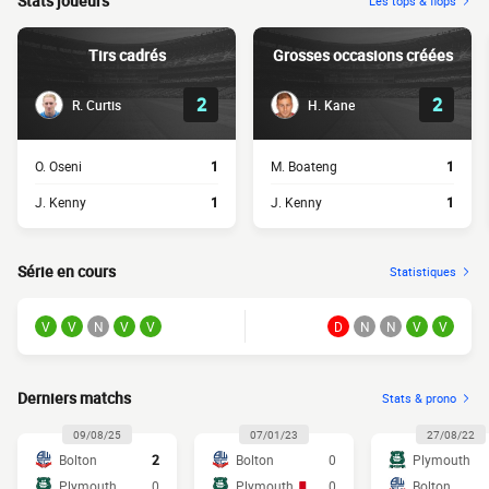
Stats joueurs
Les tops & flops
Tirs cadrés
Grosses occasions créées
2
2
R. Curtis
H. Kane
O. Oseni
1
M. Boateng
1
J. Kenny
1
J. Kenny
1
Série en cours
Statistiques
V
V
N
V
V
D
N
N
V
V
Derniers matchs
Stats & prono
09/08/25
07/01/23
27/08/22
Bolton
2
Bolton
0
Plymouth
Plymouth
0
Plymouth
0
Bolton