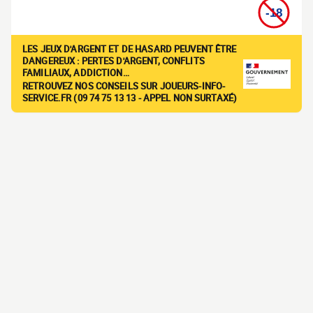
LES JEUX D'ARGENT ET DE HASARD PEUVENT ÊTRE
DANGEREUX : PERTES D'ARGENT, CONFLITS
FAMILIAUX, ADDICTION…
RETROUVEZ NOS CONSEILS SUR JOUEURS-INFO-
SERVICE.FR (09 74 75 13 13 - APPEL NON SURTAXÉ)