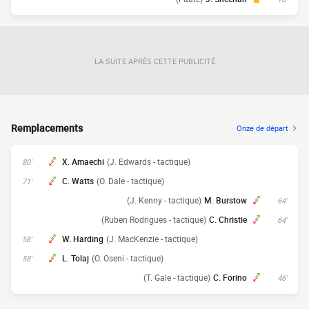
LA SUITE APRÈS CETTE PUBLICITÉ
Remplacements
Onze de départ
X. Amaechi
(J. Edwards - tactique)
80'
C. Watts
(O. Dale - tactique)
71'
(J. Kenny - tactique)
M. Burstow
64'
(Ruben Rodrigues - tactique)
C. Christie
64'
W. Harding
(J. MacKenzie - tactique)
58'
L. Tolaj
(O. Oseni - tactique)
58'
(T. Gale - tactique)
C. Forino
46'