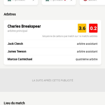
Arbitres
Charles Breakspear
3.6
0.2
arbitre principal
Moyenne de cartons par match sur 14 matchs arbitrés
Jack Clench
arbitre assistant
James Tewson
arbitre assistant
Marcus Carmichael
quatrième arbitre
LA SUITE APRÈS CETTE PUBLICITÉ
Lieu du match