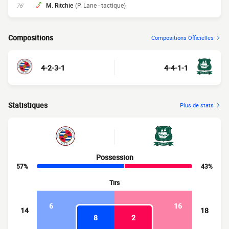
M. Ritchie
(P. Lane - tactique)
76'
Compositions
Compositions Officielles
4-2-3-1
4-4-1-1
Statistiques
Plus de stats
Possession
57%
43%
Tirs
6
16
14
18
8
2