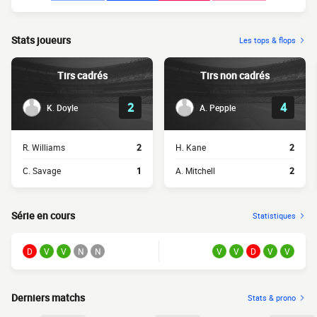
Stats joueurs
Les tops & flops
Tirs cadrés
Tirs non cadrés
2
4
K. Doyle
A. Pepple
R. Williams
2
H. Kane
2
C. Savage
1
A. Mitchell
2
Série en cours
Statistiques
D
V
V
N
N
V
V
D
V
V
Derniers matchs
Stats & prono