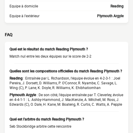
Equipe à domicile
Reading
Equipe à l'extérieur
Plymouth Argyle
FAQ
Quel est le résultat du match Reading Plymouth ?
Match nul entre les deux équipes sur le score de 2-2
Quelles sont les compositions officielles du match Reading Plymouth ?
Reading
: Entraînée par L. Richardson, l'équipe évolue en 4-2-3-1 : Joel
Pereira, J. Dorsett, D. Williams, P. O'Connor, R. Nyambe, C. Savage, L.
Wing (C), P. Lane, K. Doyle, R. Williams, K. Ehibhatiomhan
Plymouth Argyle
: De son côté, l'équipe entraînée par T. Cleverley, évolue
en 4-4-1-1 : L. Ashby-Hammond, J. MacKenzie, A. Mitchell, M. Ross, J.
Edwards (C), O. Dale, H. Kane, M. Boateng, R. Curtis, C. Watts, A. Pepple
Quel est l'arbitre du match Reading Plymouth ?
Seb Stockbridge arbitre cette rencontre