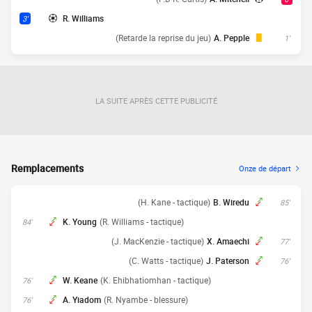
R. Williams
3'
(Retarde la reprise du jeu)
A. Pepple
1'
LA SUITE APRÈS CETTE PUBLICITÉ
Remplacements
Onze de départ
(H. Kane - tactique)
B. Wiredu
85'
K. Young
(R. Williams - tactique)
84'
(J. MacKenzie - tactique)
X. Amaechi
77'
(C. Watts - tactique)
J. Paterson
76'
W. Keane
(K. Ehibhatiomhan - tactique)
76'
A. Yiadom
(R. Nyambe - blessure)
76'