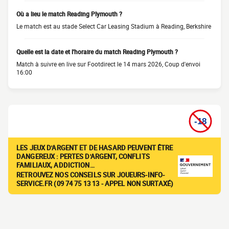
Où a lieu le match Reading Plymouth ?
Le match est au stade Select Car Leasing Stadium à Reading, Berkshire
Quelle est la date et l'horaire du match Reading Plymouth ?
Match à suivre en live sur Footdirect le 14 mars 2026, Coup d'envoi
16:00
LES JEUX D'ARGENT ET DE HASARD PEUVENT ÊTRE
DANGEREUX : PERTES D'ARGENT, CONFLITS
FAMILIAUX, ADDICTION…
RETROUVEZ NOS CONSEILS SUR JOUEURS-INFO-
SERVICE.FR (09 74 75 13 13 - APPEL NON SURTAXÉ)