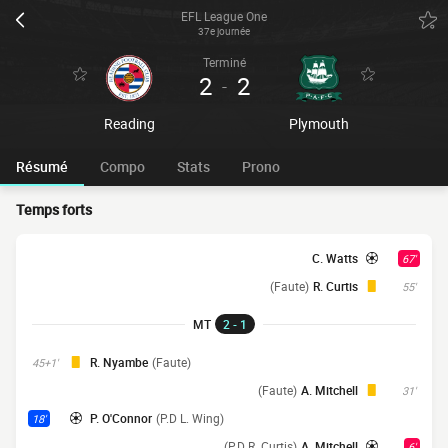
EFL League One
37e journée
Terminé
2
2
-
Reading
Plymouth
Résumé
Compo
Stats
Prono
Temps forts
C. Watts
67'
(Faute)
R. Curtis
55'
MT
2 - 1
R. Nyambe
(Faute)
45+1'
(Faute)
A. Mitchell
31'
P. O'Connor
(P.D L. Wing)
18'
(P.D R. Curtis)
A. Mitchell
6'