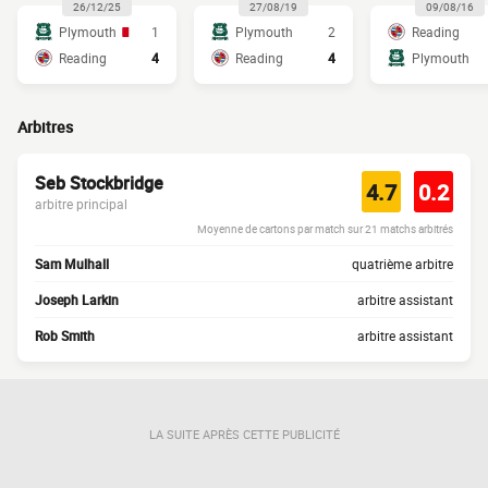
26/12/25
27/08/19
09/08/16
Plymouth
1
Plymouth
2
Reading
Reading
4
Reading
4
Plymouth
Arbitres
Seb Stockbridge
4.7
0.2
arbitre principal
Moyenne de cartons par match sur 21 matchs arbitrés
Sam Mulhall
quatrième arbitre
Joseph Larkin
arbitre assistant
Rob Smith
arbitre assistant
LA SUITE APRÈS CETTE PUBLICITÉ