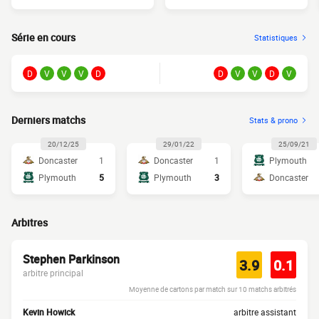
Série en cours
Statistiques
D
V
V
V
D
D
V
V
D
V
Derniers matchs
Stats & prono
20/12/25
29/01/22
25/09/21
Doncaster
1
Doncaster
1
Plymouth
Plymouth
5
Plymouth
3
Doncaster
Arbitres
Stephen Parkinson
3.9
0.1
arbitre principal
Moyenne de cartons par match sur 10 matchs arbitrés
Kevin Howick
arbitre assistant