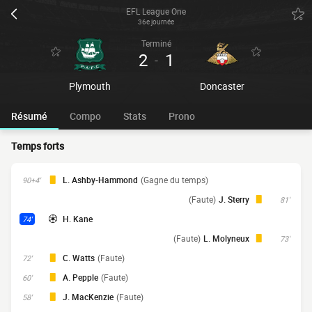
EFL League One
36e journée
Terminé
2
1
-
Plymouth
Doncaster
Résumé
Compo
Stats
Prono
Temps forts
L. Ashby-Hammond
(Gagne du temps)
90+4'
(Faute)
J. Sterry
81'
H. Kane
74'
(Faute)
L. Molyneux
73'
C. Watts
(Faute)
72'
A. Pepple
(Faute)
60'
J. MacKenzie
(Faute)
58'