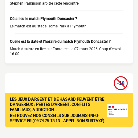
Stephen Parkinson arbitre cette rencontre
Où a lieu le match Plymouth Doncaster ?
Le match est au stade Home Park à Plymouth
Quelle est la date et l'horaire du match Plymouth Doncaster ?
Match à suivre en live sur Footdirect le 07 mars 2026, Coup d'envoi
16:00
LES JEUX D'ARGENT ET DE HASARD PEUVENT ÊTRE
DANGEREUX : PERTES D'ARGENT, CONFLITS
FAMILIAUX, ADDICTION…
RETROUVEZ NOS CONSEILS SUR JOUEURS-INFO-
SERVICE.FR (09 74 75 13 13 - APPEL NON SURTAXÉ)