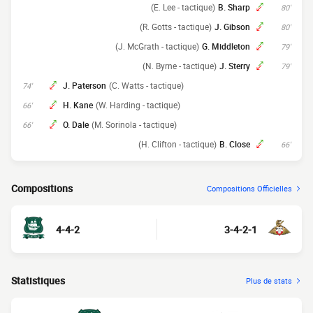
(E. Lee - tactique)
B. Sharp
80'
(R. Gotts - tactique)
J. Gibson
80'
(J. McGrath - tactique)
G. Middleton
79'
(N. Byrne - tactique)
J. Sterry
79'
J. Paterson
(C. Watts - tactique)
74'
H. Kane
(W. Harding - tactique)
66'
O. Dale
(M. Sorinola - tactique)
66'
(H. Clifton - tactique)
B. Close
66'
Compositions
Compositions Officielles
4-4-2
3-4-2-1
Statistiques
Plus de stats