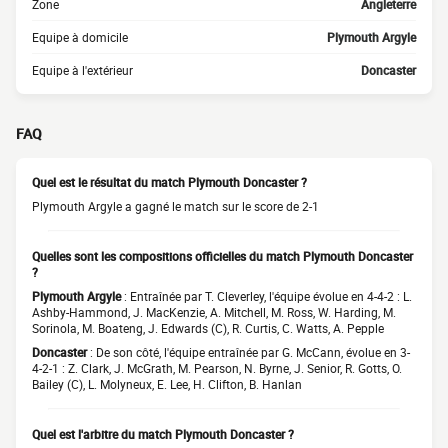
Zone
Angleterre
Equipe à domicile
Plymouth Argyle
Equipe à l'extérieur
Doncaster
FAQ
Quel est le résultat du match Plymouth Doncaster ?
Plymouth Argyle a gagné le match sur le score de 2-1
Quelles sont les compositions officielles du match Plymouth Doncaster
?
Plymouth Argyle
: Entraînée par T. Cleverley, l'équipe évolue en 4-4-2 : L.
Ashby-Hammond, J. MacKenzie, A. Mitchell, M. Ross, W. Harding, M.
Sorinola, M. Boateng, J. Edwards (C), R. Curtis, C. Watts, A. Pepple
Doncaster
: De son côté, l'équipe entraînée par G. McCann, évolue en 3-
4-2-1 : Z. Clark, J. McGrath, M. Pearson, N. Byrne, J. Senior, R. Gotts, O.
Bailey (C), L. Molyneux, E. Lee, H. Clifton, B. Hanlan
Quel est l'arbitre du match Plymouth Doncaster ?