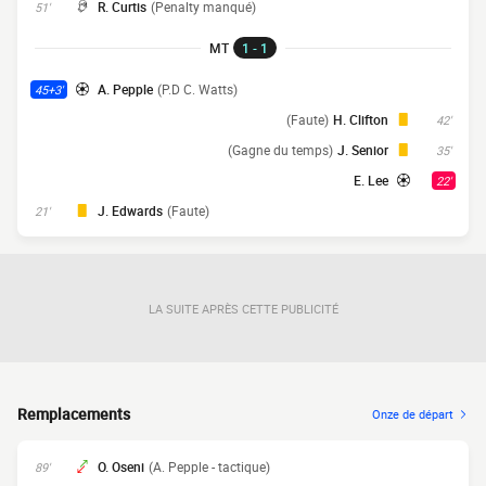
R. Curtis
(Penalty manqué)
51'
MT
1 - 1
A. Pepple
(P.D C. Watts)
45+3'
(Faute)
H. Clifton
42'
(Gagne du temps)
J. Senior
35'
E. Lee
22'
J. Edwards
(Faute)
21'
LA SUITE APRÈS CETTE PUBLICITÉ
Remplacements
Onze de départ
O. Oseni
(A. Pepple - tactique)
89'