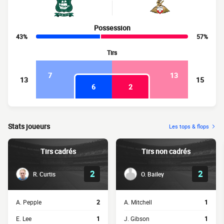
Possession
43%
57%
Tirs
7
13
13
15
6
2
Stats joueurs
Les tops & flops
Tirs cadrés
Tirs non cadrés
2
2
R. Curtis
O. Bailey
A. Pepple
2
A. Mitchell
1
E. Lee
1
J. Gibson
1