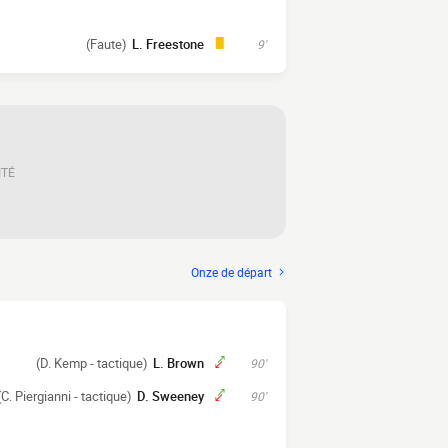
(Faute)
L. Freestone
9'
ITÉ
Onze de départ
(D. Kemp - tactique)
L. Brown
90'
(C. Piergianni - tactique)
D. Sweeney
90'