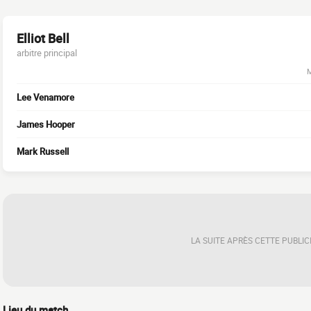
Elliot Bell
arbitre principal
M
Lee Venamore
James Hooper
Mark Russell
LA SUITE APRÈS CETTE PUBLIC
Lieu du match