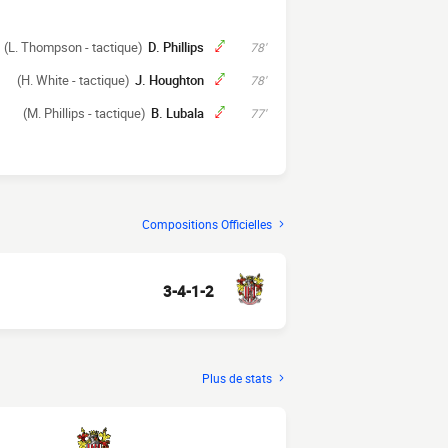
(L. Thompson - tactique)
D. Phillips
78'
(H. White - tactique)
J. Houghton
78'
(M. Phillips - tactique)
B. Lubala
77'
Compositions Officielles
3-4-1-2
Plus de stats