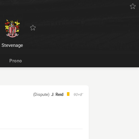
Stevenage
Prono
(Dispute)
J. Reid
90+8'