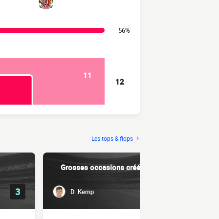
56%
11
12
Les tops & flops
Grosses occasions créées
Dri
3
2
D. Kemp
C. Go