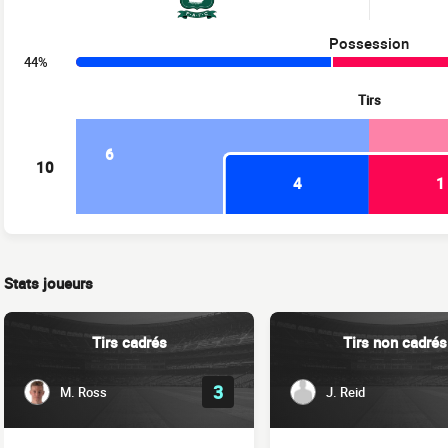
Possession
44%
Tirs
6
10
4
1
Stats joueurs
Tirs cadrés
Tirs non cadrés
3
M. Ross
J. Reid