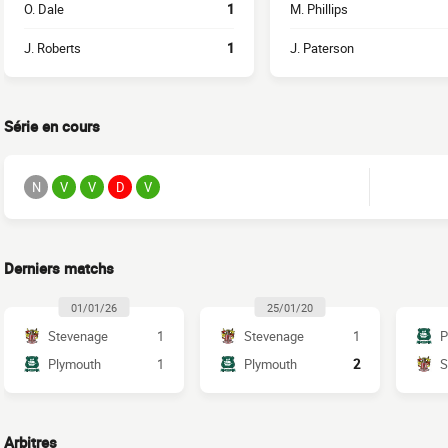
O. Dale
1
M. Phillips
J. Roberts
1
J. Paterson
Série en cours
N
V
V
D
V
Derniers matchs
01/01/26
25/01/20
Stevenage
1
Stevenage
1
P
Plymouth
1
Plymouth
2
S
Arbitres