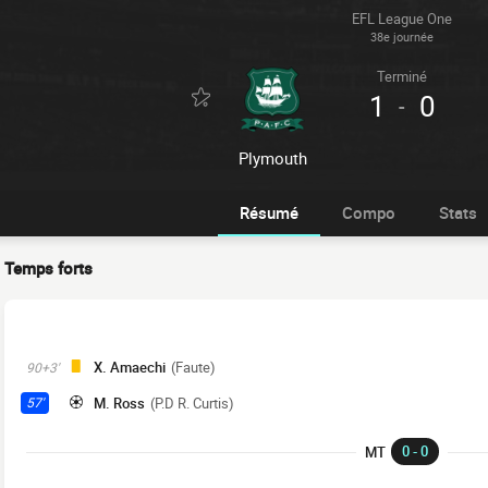
EFL League One
38e journée
Terminé
1
0
-
Plymouth
Résumé
Compo
Stats
Temps forts
X. Amaechi
(Faute)
90+3'
M. Ross
(P.D R. Curtis)
57'
0 - 0
MT