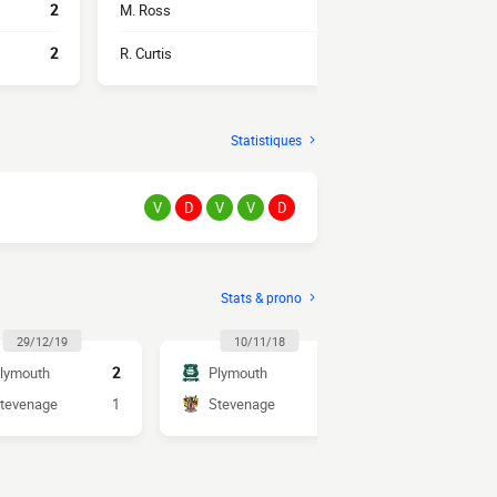
2
M. Ross
1
L. James-Wil
2
R. Curtis
1
B. Lubala
Statistiques
V
D
V
V
D
Stats & prono
29/12/19
10/11/18
lymouth
2
Plymouth
1
tevenage
1
Stevenage
0