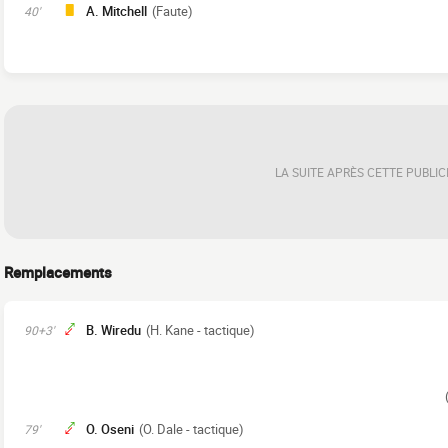
A. Mitchell
(Faute)
40'
LA SUITE APRÈS CETTE PUBLIC
Remplacements
B. Wiredu
(H. Kane - tactique)
90+3'
O. Oseni
(O. Dale - tactique)
79'