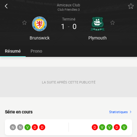
Amicaux Club
Club Friendlies 3
Terminé
1
0
-
Brunswick
Plymouth
Résumé
Prono
LA SUITE APRÈS CETTE PUBLICITÉ
Série en cours
Statistiques
N
N
V
D
D
D
V
V
D
V