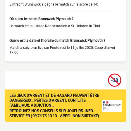
Eintracht Brunswick a gagné le match sur le score de 1-0
Où a lieu le match Brunswick Plymouth ?
Le match est au stade Koasastadion à St. Johann in Tirol
Quelle est la date et l'horaire du match Brunswick Plymouth ?
Match à suivre en live sur Footdirect le 11 juillet 2025, Coup d'envoi
17:00
LES JEUX D'ARGENT ET DE HASARD PEUVENT ÊTRE
DANGEREUX : PERTES D'ARGENT, CONFLITS
FAMILIAUX, ADDICTION…
RETROUVEZ NOS CONSEILS SUR JOUEURS-INFO-
SERVICE.FR (09 74 75 13 13 - APPEL NON SURTAXÉ)