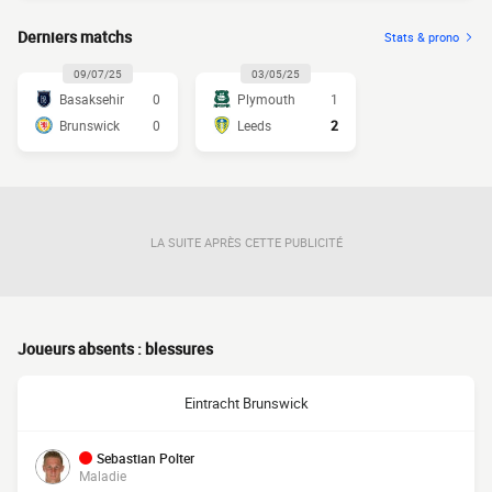
Derniers matchs
Stats & prono
09/07/25
03/05/25
Basaksehir
0
Plymouth
1
Brunswick
0
Leeds
2
LA SUITE APRÈS CETTE PUBLICITÉ
Joueurs absents : blessures
Eintracht Brunswick
Sebastian Polter
Maladie