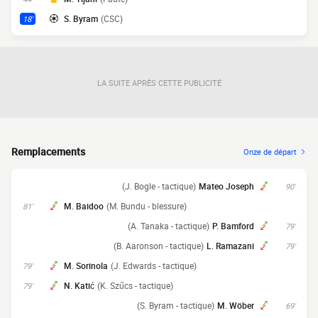
S. Byram
(CSC)
18'
LA SUITE APRÈS CETTE PUBLICITÉ
Remplacements
Onze de départ
(J. Bogle - tactique)
Mateo Joseph
90'
M. Baidoo
(M. Bundu - blessure)
81'
(A. Tanaka - tactique)
P. Bamford
79'
(B. Aaronson - tactique)
L. Ramazani
79'
M. Sorinola
(J. Edwards - tactique)
79'
N. Katić
(K. Szűcs - tactique)
79'
(S. Byram - tactique)
M. Wöber
69'