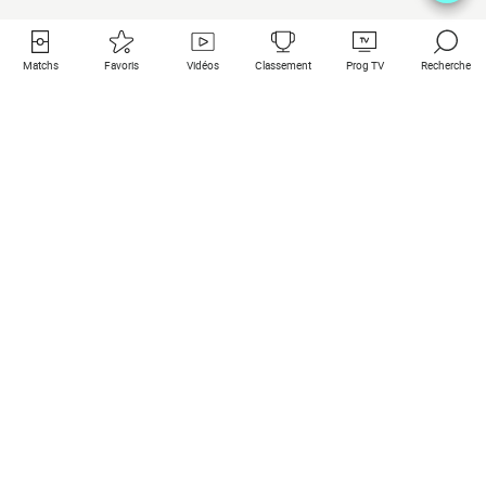
Matchs
Favoris
Vidéos
Classement
Prog TV
Recherche
Liens utiles
Clubs à la une
Tous les matchs
PSG
Matchs en live
Bayern Munich
Derniers résultats
Real Madrid
Matchs à venir
Inter
Match en streaming
Juventus
Contact
Manchester City
Mentions légales
Manchester United
Les amis de Foot Direct
Liverpool
Les guides de Foot Direct