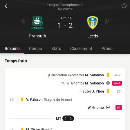
League Championship
46e journée
Terminé
1
2
-
Plymouth
Leeds
Résumé
Compo
Stats
Classement
Prono
Temps forts
(Célébration excessive)
M. Solomon
90+2'
(P.D W. Gnonto)
M. Solomon
90+1'
(Faute)
J. Piroe
85'
V. Pálsson
(Gagne du temps)
84'
W. Gnonto
53'
MT
1 - 0
M. Tijani
(Faute)
44'