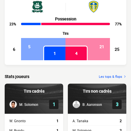
Possession
23%
77%
Tirs
5
21
6
25
1
4
Stats joueurs
Les tops & flops
Tirs cadrés
Tirs non cadrés
1
3
M. Solomon
B. Aaronson
W. Gnonto
1
A. Tanaka
2
M. Bundu
1
M. Solomon
2