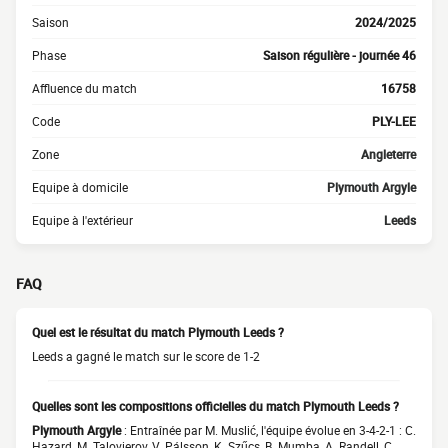
Saison
2024/2025
Phase
Saison régulière - journée 46
Affluence du match
16758
Code
PLY-LEE
Zone
Angleterre
Equipe à domicile
Plymouth Argyle
Equipe à l'extérieur
Leeds
FAQ
Quel est le résultat du match Plymouth Leeds ?
Leeds a gagné le match sur le score de 1-2
Quelles sont les compositions officielles du match Plymouth Leeds ?
Plymouth Argyle
: Entraînée par M. Muslić, l'équipe évolue en 3-4-2-1 : C.
Hazard, M. Talovierov, V. Pálsson, K. Szűcs, B. Mumba, A. Randell, C.