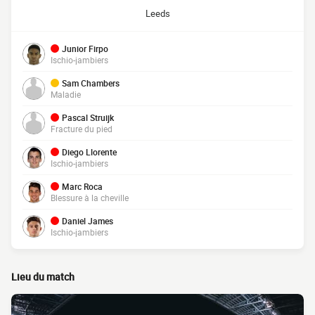
Leeds
Junior Firpo
Ischio-jambiers
Sam Chambers
Maladie
Pascal Struijk
Fracture du pied
Diego Llorente
Ischio-jambiers
Marc Roca
Blessure à la cheville
Daniel James
Ischio-jambiers
Lieu du match