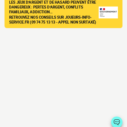
LES JEUX D'ARGENT ET DE HASARD PEUVENT ÊTRE
DANGEREUX : PERTES D'ARGENT, CONFLITS
FAMILIAUX, ADDICTION…
RETROUVEZ NOS CONSEILS SUR JOUEURS-INFO-
SERVICE.FR (09 74 75 13 13 - APPEL NON SURTAXÉ)