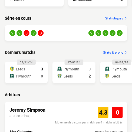
Série en cours
Statistiques
V
V
D
V
D
V
V
V
V
V
Derniers matchs
Stats & prono
02/11/24
17/02/24
06/02/24
Leeds
3
Plymouth
0
Plymouth
Plymouth
0
Leeds
2
Leeds
Arbitres
Jeremy Simpson
4.3
0
arbitre principal
Moyenne de cartons par match sur 9 matchs arbitrés
Alex Chilowicz
quatrième arbitre