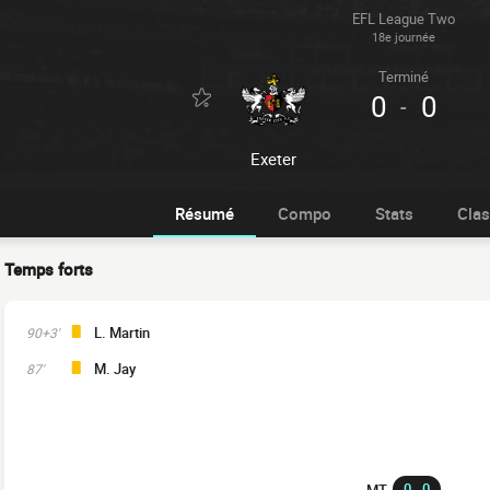
EFL League Two
18e journée
Terminé
0
0
-
Exeter
Résumé
Compo
Stats
Cla
Temps forts
L. Martin
90+3'
M. Jay
87'
0 - 0
MT