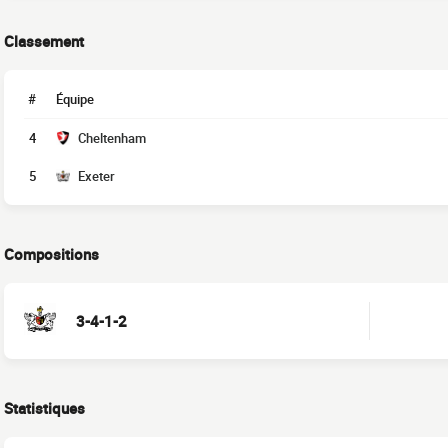
Classement
#
Équipe
4
Cheltenham
5
Exeter
Compositions
3-4-1-2
Statistiques