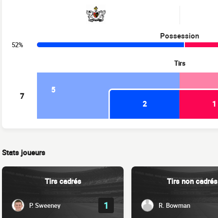
Possession
52%
Tirs
5
7
2
1
Stats joueurs
Tirs cadrés
Tirs non cadrés
1
P. Sweeney
R. Bowman