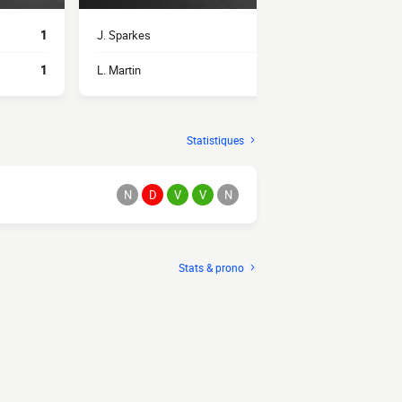
1
J. Sparkes
2
J. Greaves
1
L. Martin
1
G. Reilly
Statistiques
N
D
V
V
N
Stats & prono