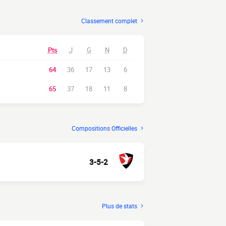
Classement complet
Pts
J
G
N
D
64
36
17
13
6
65
37
18
11
8
Compositions Officielles
3-5-2
Plus de stats