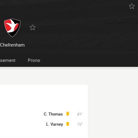
Cheltenham
ssement
Prono
C. Thomas
81'
L. Varney
72'