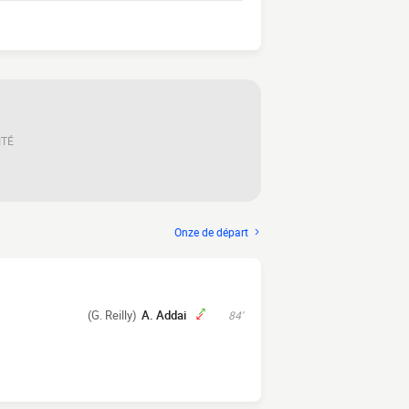
ITÉ
Onze de départ
(G. Reilly)
A. Addai
84'