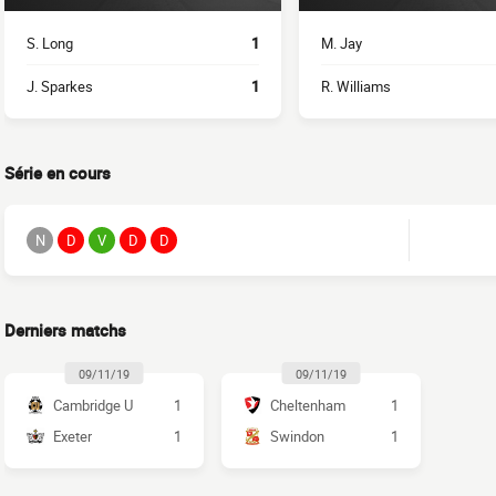
S. Long
1
M. Jay
J. Sparkes
1
R. Williams
Série en cours
N
D
V
D
D
Derniers matchs
09/11/19
09/11/19
Cambridge U
1
Cheltenham
1
Exeter
1
Swindon
1