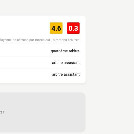
4.6
0.3
oyenne de cartons par match sur 14 matchs arbitrés
quatrième arbitre
arbitre assistant
arbitre assistant
ITÉ