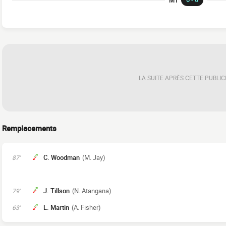
LA SUITE APRÈS CETTE PUBLIC
Remplacements
C. Woodman
(M. Jay)
87'
J. Tillson
(N. Atangana)
79'
L. Martin
(A. Fisher)
63'