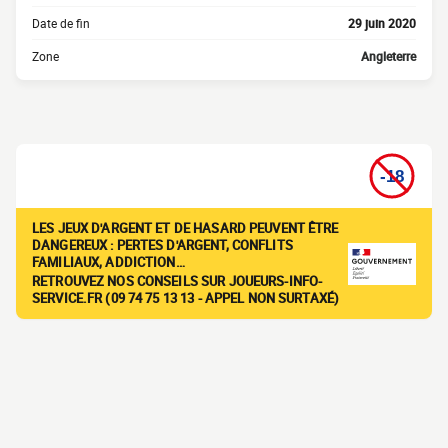
Date de fin
29 juin 2020
Zone
Angleterre
LES JEUX D'ARGENT ET DE HASARD PEUVENT ÊTRE
DANGEREUX : PERTES D'ARGENT, CONFLITS
FAMILIAUX, ADDICTION…
RETROUVEZ NOS CONSEILS SUR JOUEURS-INFO-
SERVICE.FR (09 74 75 13 13 - APPEL NON SURTAXÉ)