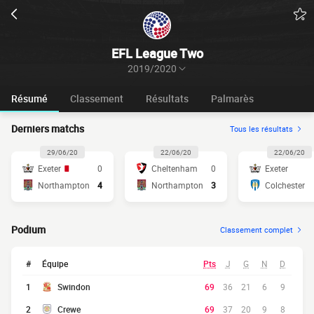
EFL League Two
2019/2020
Résumé
Classement
Résultats
Palmarès
Derniers matchs
Tous les résultats
29/06/20
22/06/20
22/06/20
Exeter
0
Cheltenham
0
Exeter
Northampton
4
Northampton
3
Colchester
Podium
Classement complet
#
Équipe
Pts
J
G
N
D
1
Swindon
69
36
21
6
9
2
Crewe
69
37
20
9
8