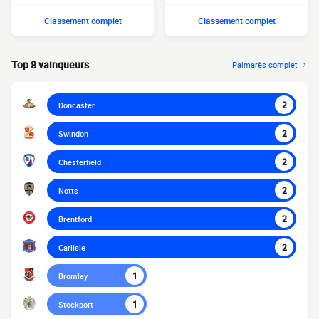
Classement complet
Classement complet
Top 8 vainqueurs
Palmarès complet
2
Doncaster
2
Swindon
2
Chesterfield
2
Notts
2
Brentford
2
Carlisle
1
Bromley
1
Stockport