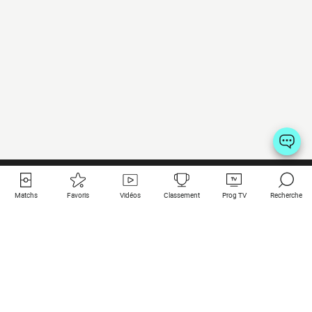
Matchs
Favoris
Vidéos
Classement
Prog TV
Recherche
Liens utiles
Clubs à la une
Tous les matchs
PSG
Matchs en live
Bayern Munich
Derniers résultats
Real Madrid
Matchs à venir
Inter
Match en streaming
Juventus