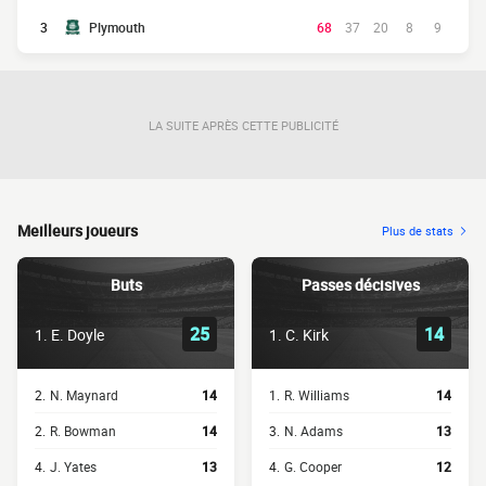
3
Plymouth
68
37
20
8
9
LA SUITE APRÈS CETTE PUBLICITÉ
Meilleurs joueurs
Plus de stats
Buts
Passes décisives
25
14
1.
E. Doyle
1.
C. Kirk
2.
N. Maynard
14
1.
R. Williams
14
2.
R. Bowman
14
3.
N. Adams
13
4.
J. Yates
13
4.
G. Cooper
12