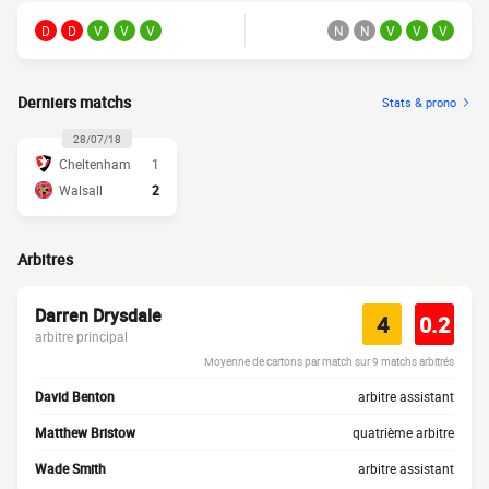
D
D
V
V
V
N
N
V
V
V
Derniers matchs
Stats & prono
28/07/18
Cheltenham
1
Walsall
2
Arbitres
Darren Drysdale
4
0.2
arbitre principal
Moyenne de cartons par match sur 9 matchs arbitrés
David Benton
arbitre assistant
Matthew Bristow
quatrième arbitre
Wade Smith
arbitre assistant