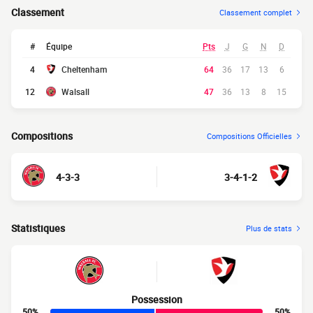
Classement
Classement complet
#
Équipe
Pts
J
G
N
D
4
Cheltenham
64
36
17
13
6
12
Walsall
47
36
13
8
15
Compositions
Compositions Officielles
4-3-3
3-4-1-2
Statistiques
Plus de stats
Possession
50%
50%