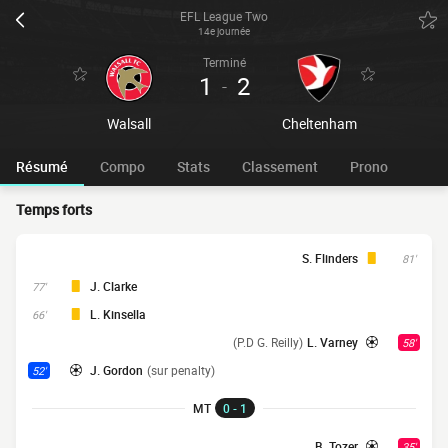
EFL League Two
14e journée
Terminé
1
2
-
Walsall
Cheltenham
Résumé
Compo
Stats
Classement
Prono
Temps forts
S. Flinders
81'
J. Clarke
77'
L. Kinsella
66'
(P.D G. Reilly)
L. Varney
58'
J. Gordon
(sur penalty)
52'
MT
0 - 1
B. Tozer
35'