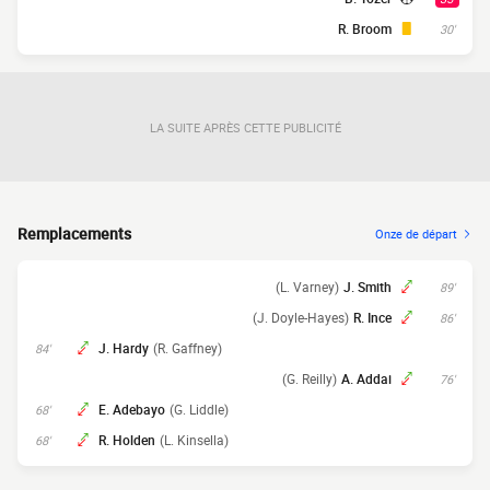
R. Broom
30'
LA SUITE APRÈS CETTE PUBLICITÉ
Remplacements
Onze de départ
(L. Varney)
J. Smith
89'
(J. Doyle-Hayes)
R. Ince
86'
J. Hardy
(R. Gaffney)
84'
(G. Reilly)
A. Addai
76'
E. Adebayo
(G. Liddle)
68'
R. Holden
(L. Kinsella)
68'