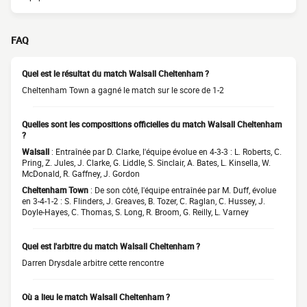
FAQ
Quel est le résultat du match Walsall Cheltenham ?
Cheltenham Town a gagné le match sur le score de 1-2
Quelles sont les compositions officielles du match Walsall Cheltenham
?
Walsall
: Entraînée par D. Clarke, l'équipe évolue en 4-3-3 : L. Roberts, C.
Pring, Z. Jules, J. Clarke, G. Liddle, S. Sinclair, A. Bates, L. Kinsella, W.
McDonald, R. Gaffney, J. Gordon
Cheltenham Town
: De son côté, l'équipe entraînée par M. Duff, évolue
en 3-4-1-2 : S. Flinders, J. Greaves, B. Tozer, C. Raglan, C. Hussey, J.
Doyle-Hayes, C. Thomas, S. Long, R. Broom, G. Reilly, L. Varney
Quel est l'arbitre du match Walsall Cheltenham ?
Darren Drysdale arbitre cette rencontre
Où a lieu le match Walsall Cheltenham ?