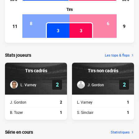
Tirs
8
6
11
9
3
3
Stats joueurs
Les tops & flops
Tirs cadrés
Tirs non cadrés
2
2
L. Varney
J. Gordon
J. Gordon
2
L. Varney
1
B. Tozer
1
S. Sinclair
1
Série en cours
Statistiques