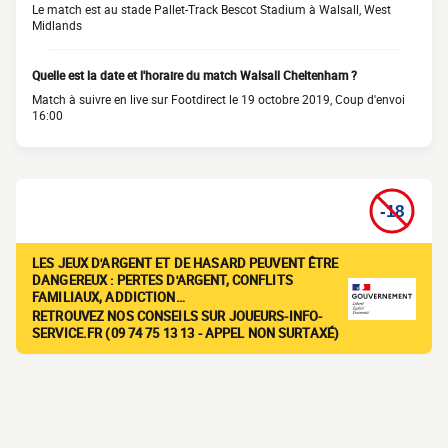
Le match est au stade Pallet-Track Bescot Stadium à Walsall, West
Midlands
Quelle est la date et l'horaire du match Walsall Cheltenham ?
Match à suivre en live sur Footdirect le 19 octobre 2019, Coup d'envoi
16:00
LES JEUX D'ARGENT ET DE HASARD PEUVENT ÊTRE
DANGEREUX : PERTES D'ARGENT, CONFLITS
FAMILIAUX, ADDICTION…
RETROUVEZ NOS CONSEILS SUR JOUEURS-INFO-
SERVICE.FR (09 74 75 13 13 - APPEL NON SURTAXÉ)